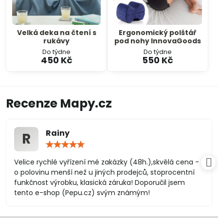
Velká deka na čtení s
Ergonomický polštář
rukávy
pod nohy InnovaGoods
Do týdne
Do týdne
450 Kč
550 Kč
Recenze Mapy.cz
Rainy
R
Hodnocení:
5
/
Velice rychlé vyřízení mé zakázky (48h.),skvělá cena -
5
o polovinu menší než u jiných prodejců, stoprocentní
funkčnost výrobku, klasická záruka! Doporučil jsem
tento e-shop (Pepu.cz) svým známým!