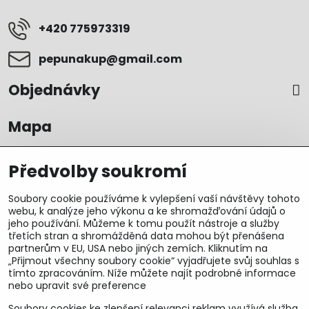
+420 775973319
pepunakup​@gmail​.com
Objednávky
Mapa
Předvolby soukromí
Soubory cookie používáme k vylepšení vaší návštěvy tohoto
webu, k analýze jeho výkonu a ke shromažďování údajů o
jeho používání. Můžeme k tomu použít nástroje a služby
třetích stran a shromážděná data mohou být přenášena
partnerům v EU, USA nebo jiných zemích. Kliknutím na
„Přijmout všechny soubory cookie“ vyjadřujete svůj souhlas s
tímto zpracováním. Níže můžete najít podrobné informace
nebo upravit své preference
Soubory cookies ke zlepšení relevanci reklam využívá služba