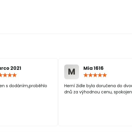
rco 2021
Mia 1616
M
Hodnocení:
Hodn
5
5
/
/
en s dodáním,proběhlo
Herní židle byla doručena do dvo
5
5
dnů za výhodnou cenu, spokojen