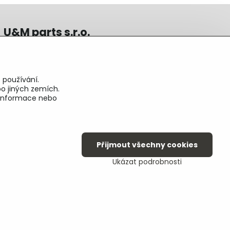
U&M parts s.r.o.
U Zastávky 150, Horní Staré Město
54102 Trutnov, ČR
IČ 25930184
 používání.
DIČ CZ25930184
o jiných zemích.
ču.2500391705/2010
é informace nebo
ču.274268215/0300
Přijmout všechny cookies
Ukázat podrobnosti