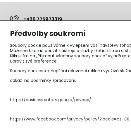
+420 775973319
Předvolby soukromí
pepunakup​@gmail​.com
Soubory cookie používáme k vylepšení vaší návštěvy tohot
Objednávky
Můžeme k tomu použít nástroje a služby třetích stran a 
Kliknutím na „Přijmout všechny soubory cookie“ vyjadřujet
Stav objednávky
upravit své preference
Soubory cookies ke zlepšení relevanci reklam využívá služb
odkaz na podmínky zpracování.
https://business.safety.google/privacy/
https://www.facebook.com/privacy/policy/?locale=cz-CR