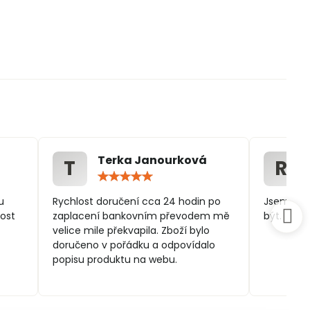
Terka Janourková
T
R
ocení:
Hodnocení:
5
/
u
Rychlost doručení cca 24 hodin po
Jsem spo
5
ost
zaplacení bankovním převodem mě
být.
velice mile překvapila. Zboží bylo
doručeno v pořádku a odpovídalo
popisu produktu na webu.