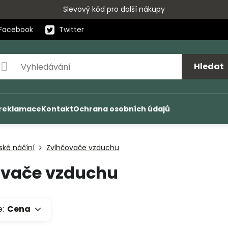
Slevový kód pro další nákupy
Facebook
Twitter
Hledat
 reklamace
Kontakt
Ochrana osobních údajů
ké náčíní
Zvlhčovače vzduchu
ovače vzduchu
e:
Cena