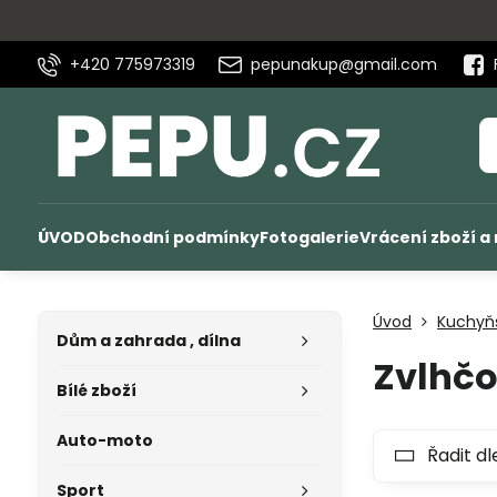
+420 775973319
pepunakup@gmail.com
ÚVOD
Obchodní podmínky
Fotogalerie
Vrácení zboží a
Úvod
Kuchyňs
Dům a zahrada , dílna
Zvlhč
Bílé zboží
Auto-moto
Řadit dl
Sport