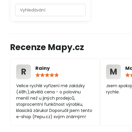
Prohledat
výsledky
filtru
fulltextem
Recenze Mapy.cz
Rainy
Ma
R
M
Hodnocení:
5
/
Velice rychlé vyřízení mé zakázky
Jsem spokoj
5
(48h.),skvělá cena - o polovinu
rychle.
menší než u jiných prodejců,
stoprocentní funkčnost výrobku,
klasická záruka! Doporučil jsem tento
e-shop (Pepu.cz) svým známým!