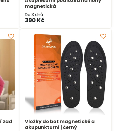
leno
Akupresurní podložka na nohy
magnetická
Do 3 dnů
390 Kč
í zad
Vložky do bot magnetické a
akupunkturní | černý