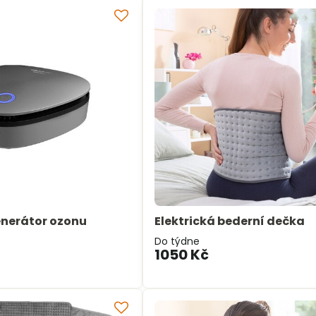
enerátor ozonu
Elektrická bederní dečka
Do týdne
1050 Kč