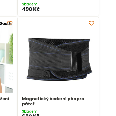
Skladem
490 Kč
ržení
Magnetický bederní pás pro
páteř
Skladem