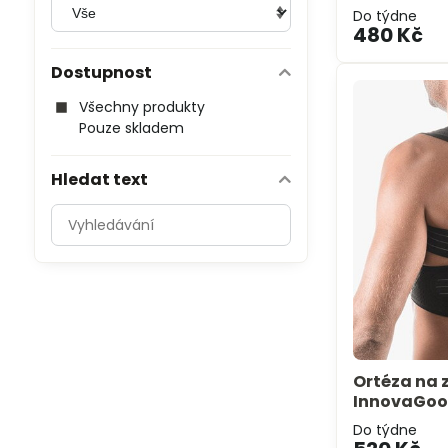
Do týdne
480 Kč
Dostupnost
Všechny produkty
Pouze skladem
Hledat text
Prohledat
výsledky
filtru
fulltextem
Ortéza na 
InnovaGo
Do týdne