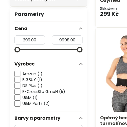
Oxymetr
Skladem
299 Kč
Parametry
Cena
Od:
Do:
Výrobce
Amzon (1)
BIGBUY (1)
DS Plus (1)
E-CrossStu GmbH​ (5)
U&M (1)
U&M Parts (2)
Opěrný bed
Barvy a parametry
turmalíno