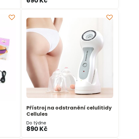
690 Kč
Přístroj na odstranění celulitidy
Cellules
Do týdne
890 Kč