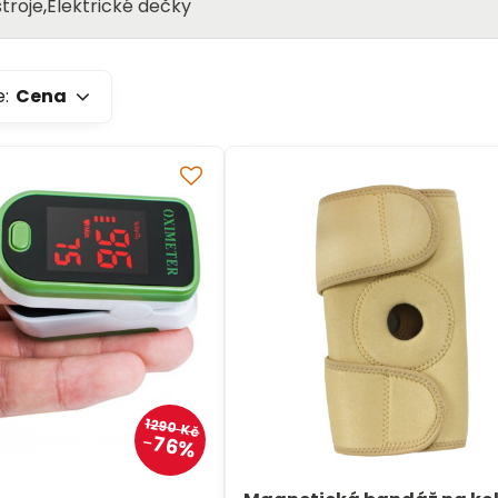
troje
Elektrické dečky
e:
Cena
1290 Kč
76%