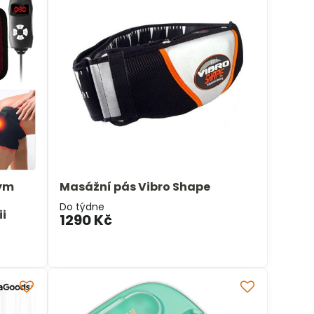
ným
Masážní pás Vibro Shape
Do týdne
ii
1290 Kč