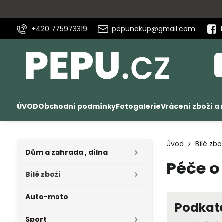
+420 775973319
pepunakup@gmail.com
ÚVOD
Obchodní podmínky
Fotogalerie
Vrácení zboží a
Úvod
Bílé zbo
Dům a zahrada , dílna
Péče o
Bílé zboží
Auto-moto
Podkat
Sport