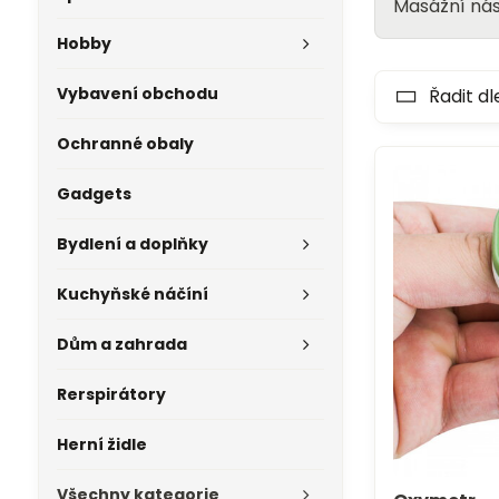
Masážní nás
Hobby
Vybavení obchodu
Řadit dl
Ochranné obaly
Gadgets
Bydlení a doplňky
Kuchyňské náčíní
Dům a zahrada
Rerspirátory
Herní židle
Všechny kategorie