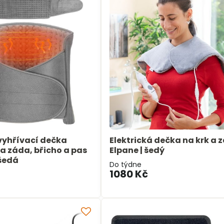
 vyhřívací dečka
Elektrická dečka na krk a 
a záda, břicho a pas
Elpane | šedý
šedá
Do týdne
1080 Kč