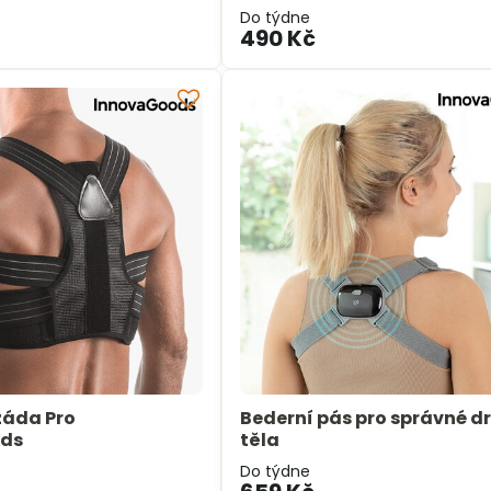
Do týdne
490 Kč
záda Pro
Bederní pás pro správné d
ods
těla
Do týdne