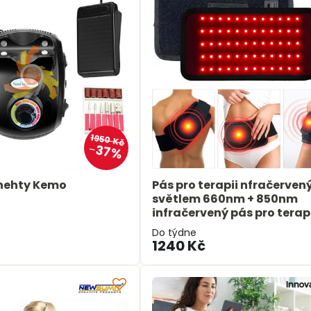
1950 Kč
37%
 nehty Kemo
Pás pro terapii nfračerve
světlem 660nm + 850nm
infračervený pás pro terap
Do týdne
1240 Kč