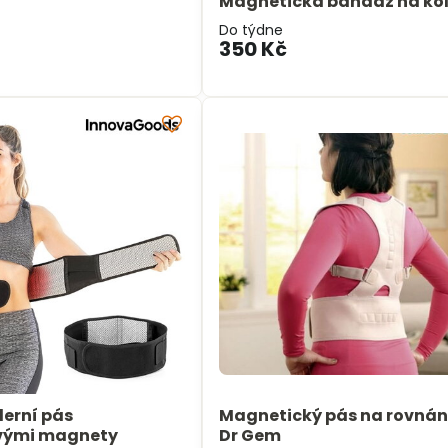
Magnetická bandáž na ko
Do týdne
350 Kč
erní pás
Magnetický pás na rovnán
vými magnety
Dr Gem