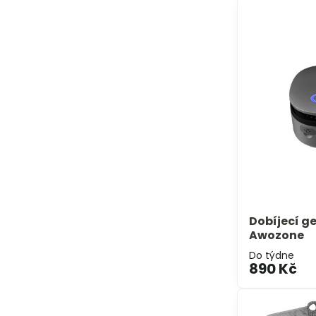
Dobíjecí g
Awozone
Do týdne
890 Kč