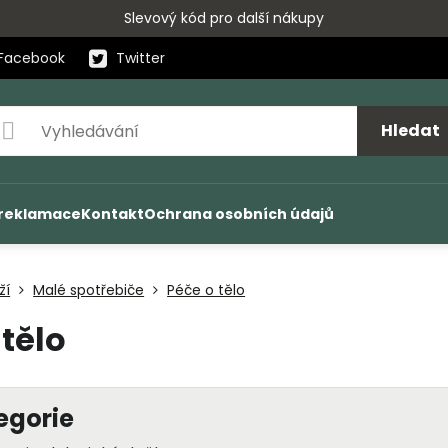
Slevový kód pro další nákupy
Facebook
Twitter
Hledat
 reklamace
Kontakt
Ochrana osobních údajů
ží
Malé spotřebiče
Péče o tělo
 tělo
egorie