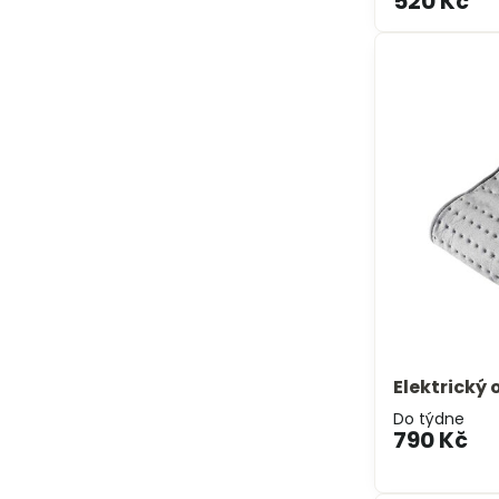
520 Kč
Elektrický
Do týdne
790 Kč