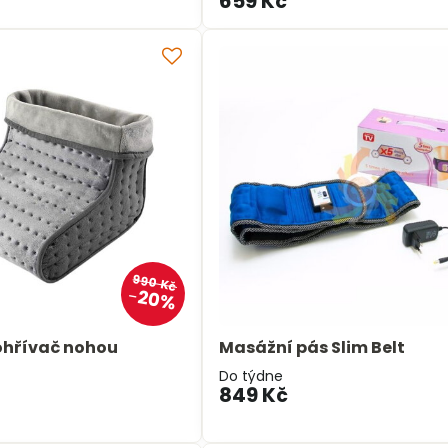
659 Kč
990 Kč
20%
 ohřívač nohou
Masážní pás Slim Belt
Do týdne
849 Kč