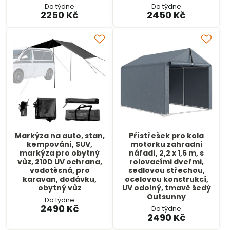
Do týdne
Do týdne
2250 Kč
2450 Kč
Markýza na auto, stan,
Přístřešek pro kola
kempování, SUV,
motorku zahradní
markýza pro obytný
nářadí, 2,2 x 1,6 m, s
vůz, 210D UV ochrana,
rolovacími dveřmi,
vodotěsná, pro
sedlovou střechou,
karavan, dodávku,
ocelovou konstrukcí,
obytný vůz
UV odolný, tmavě šedý
Outsunny
Do týdne
2490 Kč
Do týdne
2490 Kč