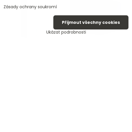
Zásady ochrany soukromí
Přijmout všechny cookies
Ukázat podrobnosti
Dřevěný zahradní
Přístřešek na nářadí
domek Outsunny,
stan Garáž nerezový
odolný proti
kovový rám
povětrnostním vlivům,
160x218x172cm
s dvojitými dveřmi a
Do 3 dnů
magnetickým
4199 Kč
zavíráním, do zahrady
nebo na terasu, 85 x 54
x 170 cm, šedý
Do týdne
4190 Kč