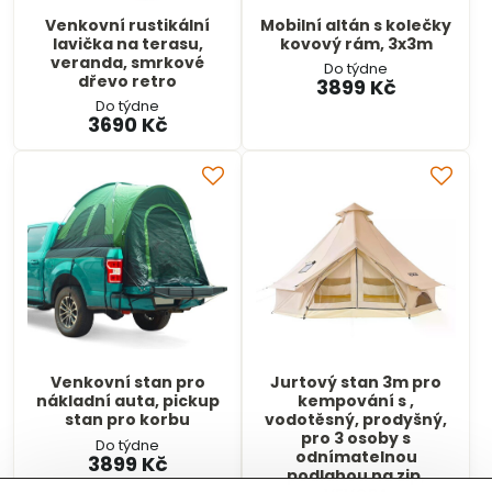
Venkovní rustikální
Mobilní altán s kolečky
lavička na terasu,
kovový rám, 3x3m
veranda, smrkové
Do týdne
dřevo retro
3899 Kč
Do týdne
3690 Kč
Venkovní stan pro
Jurtový stan 3m pro
nákladní auta, pickup
kempování s ,
stan pro korbu
vodotěsný, prodyšný,
pro 3 osoby s
Do týdne
odnímatelnou
3899 Kč
podlahou na zip,