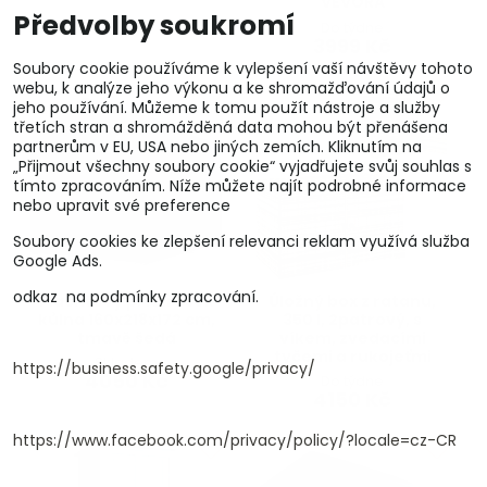
VEVORA
Předvolby soukromí
Do týdne
3999 Kč
Soubory cookie používáme k vylepšení vaší návštěvy tohoto
webu, k analýze jeho výkonu a ke shromažďování údajů o
jeho používání. Můžeme k tomu použít nástroje a služby
třetích stran a shromážděná data mohou být přenášena
partnerům v EU, USA nebo jiných zemích. Kliknutím na
„Přijmout všechny soubory cookie“ vyjadřujete svůj souhlas s
tímto zpracováním. Níže můžete najít podrobné informace
nebo upravit své preference
Soubory cookies ke zlepšení relevanci reklam využívá služba
Google Ads.
odkaz na podmínky zpracování.
Plachtový přístřešek
Úložný box z ratanu,
kůlna 160x218x172 cm,
350 l, 2patrový, s
tmavě šedá
víkem, zvedacími
tyčemi a rukojeťmi
Skladem
https://business.safety.google/privacy/
4050 Kč
Do týdne
4150 Kč
https://www.facebook.com/privacy/policy/?locale=cz-CR