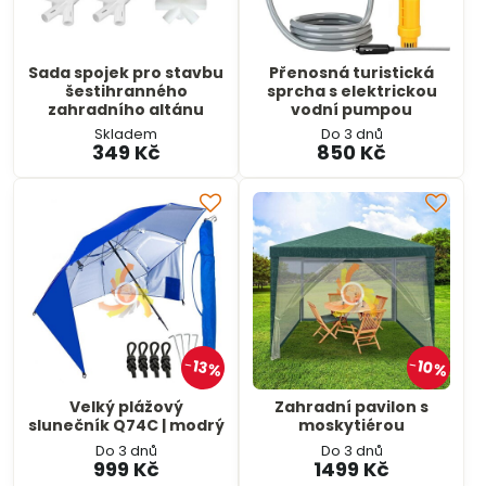
Sada spojek pro stavbu
Přenosná turistická
šestihranného
sprcha s elektrickou
zahradního altánu
vodní pumpou
Skladem
Do 3 dnů
349 Kč
850 Kč
10%
13%
Velký plážový
Zahradní pavilon s
slunečník Q74C | modrý
moskytiérou
Do 3 dnů
Do 3 dnů
999 Kč
1499 Kč