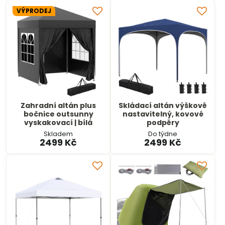
VÝPRODEJ
Zahradní altán plus
Skládací altán výškově
bočnice outsunny
nastavitelný, kovové
vyskakovací | bílá
podpěry
Skladem
Do týdne
2499 Kč
2499 Kč