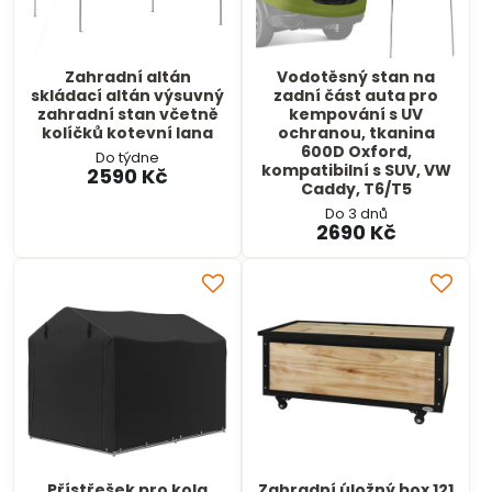
Zahradní altán
Vodotěsný stan na
skládací altán výsuvný
zadní část auta pro
zahradní stan včetně
kempování s UV
kolíčků kotevní lana
ochranou, tkanina
600D Oxford,
Do týdne
kompatibilní s SUV, VW
2590 Kč
Caddy, T6/T5
Do 3 dnů
2690 Kč
Přístřešek pro kola
Zahradní úložný box 121