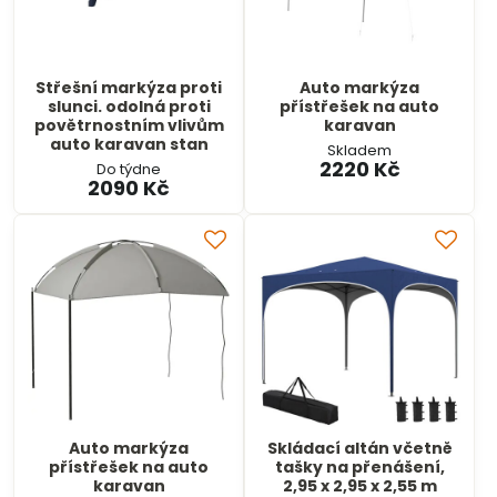
Střešní markýza proti
Auto markýza
slunci. odolná proti
přístřešek na auto
povětrnostním vlivům
karavan
auto karavan stan
Skladem
2220 Kč
Do týdne
2090 Kč
Auto markýza
Skládací altán včetně
přístřešek na auto
tašky na přenášení,
karavan
2,95 x 2,95 x 2,55 m