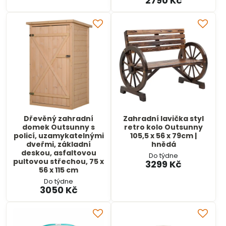
2790 Kč
Dřevěný zahradní
Zahradní lavička styl
domek Outsunny s
retro kolo Outsunny
policí, uzamykatelnými
105,5 x 56 x 79cm |
dveřmi, základní
hnědá
deskou, asfaltovou
Do týdne
pultovou střechou, 75 x
3299 Kč
56 x 115 cm
Do týdne
3050 Kč