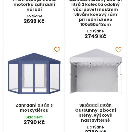
motorku zahradní
litrů 2 kolečka odolný
nářadí
vůči povětrnostním
vlivům kovový rám
Do týdne
přírodní dřevo
2699 Kč
100x50x43cm
Do týdne
2749 Kč
Zahradní altán s
Skládací altán
moskytiérou
Outsunny, 2 boční
stěny, výškově
Skladem
nastavitelné
2790 Kč
Do týdne