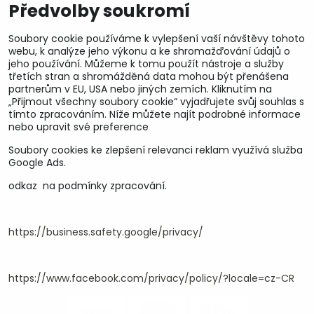
Předvolby soukromí
Soubory cookie používáme k vylepšení vaší návštěvy tohoto
webu, k analýze jeho výkonu a ke shromažďování údajů o
jeho používání. Můžeme k tomu použít nástroje a služby
třetích stran a shromážděná data mohou být přenášena
partnerům v EU, USA nebo jiných zemích. Kliknutím na
„Přijmout všechny soubory cookie“ vyjadřujete svůj souhlas s
tímto zpracováním. Níže můžete najít podrobné informace
nebo upravit své preference
Soubory cookies ke zlepšení relevanci reklam využívá služba
U&M parts s.r.o.
Google Ads.
odkaz na podmínky zpracování.
U Zastávky 150, Horní Staré Město
54102 Trutnov, ČR
IČ 25930184
DIČ CZ25930184
https://business.safety.google/privacy/
ču.2500391705/2010
ču.274268215/0300
https://www.facebook.com/privacy/policy/?locale=cz-CR