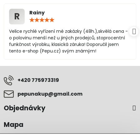
Rainy
R
Hodnocení:
5
/
Velice rychlé vyřízení mé zakázky (48h.),skvělá cena -
5
o polovinu menší než u jiných prodejců, stoprocentní
funkčnost výrobku, klasická záruka! Doporučil jsem
tento e-shop (Pepu.cz) svým známým!
+420 775973319
pepunakup​@gmail​.com
Objednávky
Mapa