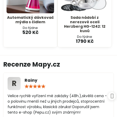
Automatický dávkovač
Sada nádobí z
mýdla s čidlem
nerezové oceli
Herzberg HG-1242: 12
Do týdne
kusů
520 Kč
Do týdne
1790 Kč
Recenze Mapy.cz
Rainy
R
Hodnocení:
5
/
Velice rychlé vyřízení mé zakázky (48h.),skvělá cena -
5
o polovinu menší než u jiných prodejců, stoprocentní
funkčnost výrobku, klasická záruka! Doporučil jsem
tento e-shop (Pepu.cz) svým známým!