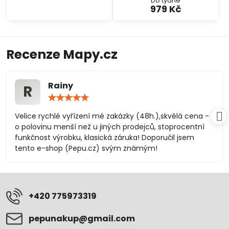
Do týdne
979 Kč
Recenze Mapy.cz
Rainy
R
Hodnocení:
5
/
Velice rychlé vyřízení mé zakázky (48h.),skvělá cena -
5
o polovinu menší než u jiných prodejců, stoprocentní
funkčnost výrobku, klasická záruka! Doporučil jsem
tento e-shop (Pepu.cz) svým známým!
+420 775973319
pepunakup​@gmail​.com