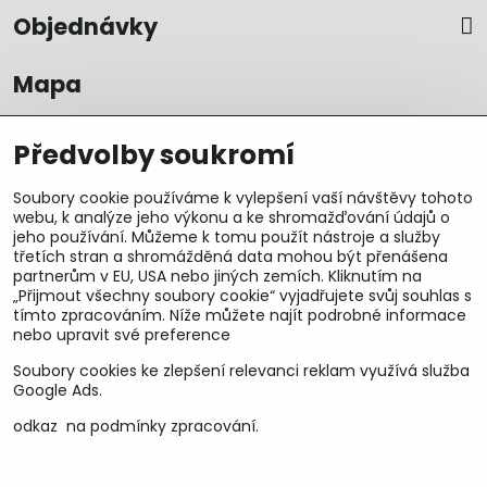
Objednávky
Mapa
Předvolby soukromí
Soubory cookie používáme k vylepšení vaší návštěvy tohoto
webu, k analýze jeho výkonu a ke shromažďování údajů o
jeho používání. Můžeme k tomu použít nástroje a služby
třetích stran a shromážděná data mohou být přenášena
partnerům v EU, USA nebo jiných zemích. Kliknutím na
„Přijmout všechny soubory cookie“ vyjadřujete svůj souhlas s
tímto zpracováním. Níže můžete najít podrobné informace
nebo upravit své preference
Soubory cookies ke zlepšení relevanci reklam využívá služba
U&M parts s.r.o.
Google Ads.
U Zastávky 150, Horní Staré Město
odkaz na podmínky zpracování.
54102 Trutnov, ČR
IČ 25930184