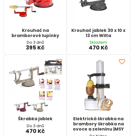
Krouhač na
Krouhač jablek 30 x 10 x
bramborové lupínky
13 cm Wilta
Do 3 dnů
Skladem
395 Kč
470 Kč
Škrabka jablek
Elektrická škrabka na
brambory škrabka na
Do 3 dnů
ovoce a zeleninu |MSY
470 Kč