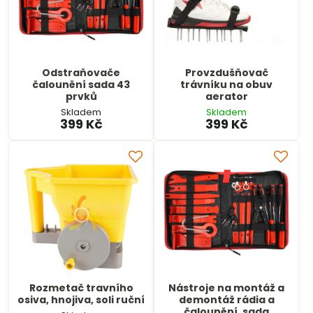
Odstraňovače
Provzdušňovač
čalounění sada 43
trávníku na obuv
prvků
aerator
Skladem
Skladem
399 Kč
399 Kč
Rozmetač travního
Nástroje na montáž a
osiva, hnojiva, soli ruční
demontáž rádia a
čalounění, sada