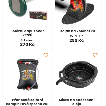
Solární odpuzovač
Stojan na koloběžku
krtků
Do 3 dnů
290 Kč
Skladem
270 Kč
Přenosná solární
Miska na odčerpání
kempinková sprcha 20L
oleje