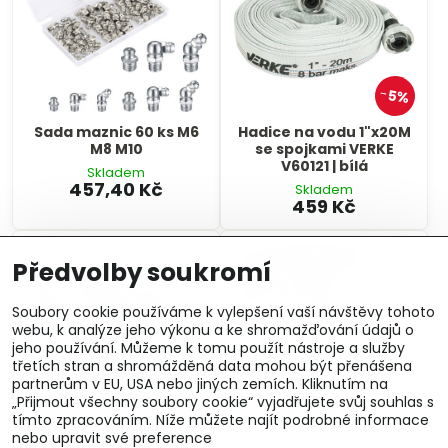
5%
Sada maznic 60 ks M6
Hadice na vodu 1"x20M
M8 M10
se spojkami VERKE
V60121 | bílá
Skladem
457,40 Kč
Skladem
459 Kč
Předvolby soukromí
Soubory cookie používáme k vylepšení vaší návštěvy tohoto
webu, k analýze jeho výkonu a ke shromažďování údajů o
jeho používání. Můžeme k tomu použít nástroje a služby
třetích stran a shromážděná data mohou být přenášena
partnerům v EU, USA nebo jiných zemích. Kliknutím na
„Přijmout všechny soubory cookie“ vyjadřujete svůj souhlas s
tímto zpracováním. Níže můžete najít podrobné informace
nebo upravit své preference
Ruční ostřička řetězu
Loupačka kabelů