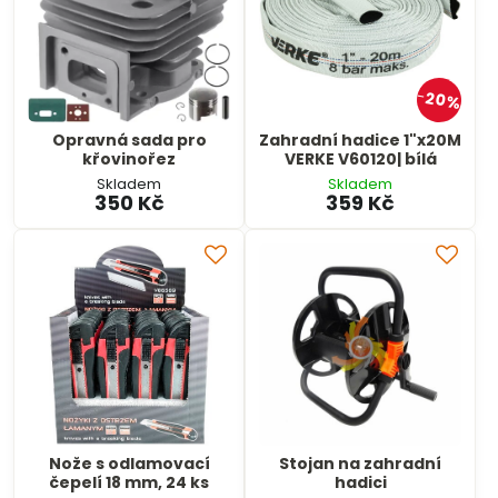
20%
Opravná sada pro
Zahradní hadice 1"x20M
křovinořez
VERKE V60120| bílá
Skladem
Skladem
350 Kč
359 Kč
Nože s odlamovací
Stojan na zahradní
čepelí 18 mm, 24 ks
hadici