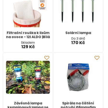
Filtrační rouška k lisům
Solární lampa
na ovoce - 12l ALDO |Bílá
Do 3 dnů
170 Kč
Skladem
129 Kč
Závěsná lampa
Spirála na čištění
kempingová lampa se
potrubí Ø6mmx5m