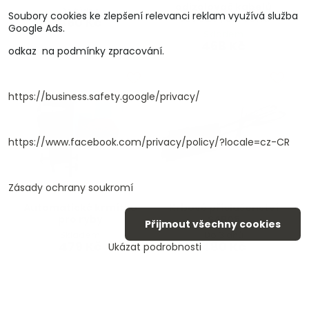
odizolovač kabelů
Do týdne
Soubory cookies ke zlepšení relevanci reklam využívá služba
VEVO25 | červená
460 Kč
Google Ads.
Skladem
468 Kč
odkaz na podmínky zpracování.
https://business.safety.google/privacy/
https://www.facebook.com/privacy/policy/?locale=cz-CR
Zásady ochrany soukromí
Automatické krmítko
Krbové příslušenství
pro ryby
SAP05
Přijmout všechny cookies
Skladem
Do 3 dnů
479 Kč
480 Kč
Ukázat podrobnosti