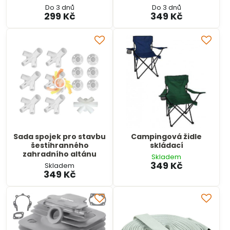
Do 3 dnů
Do 3 dnů
299 Kč
349 Kč
Sada spojek pro stavbu
Campingová židle
šestihranného
skládací
zahradního altánu
Skladem
349 Kč
Skladem
349 Kč