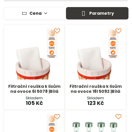
Cena
Parametry
Filtrační rouška k lisům
Filtrační rouška k lisům
na ovoce 6l 5078 |Bílá
na ovoce 18l 5092 |Bílá
Skladem
Skladem
105 Kč
123 Kč