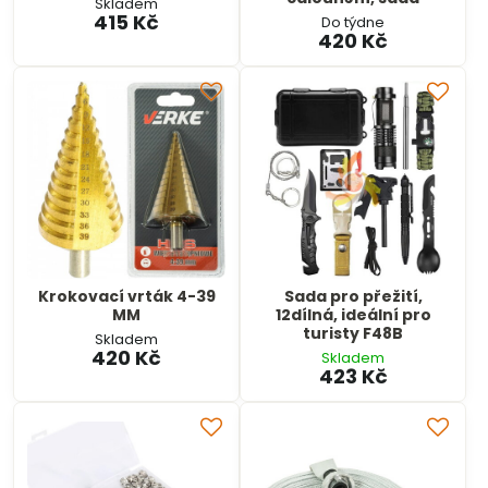
Skladem
415 Kč
Do týdne
420 Kč
Krokovací vrták 4-39
Sada pro přežití,
MM
12dílná, ideální pro
turisty F48B
Skladem
420 Kč
Skladem
423 Kč