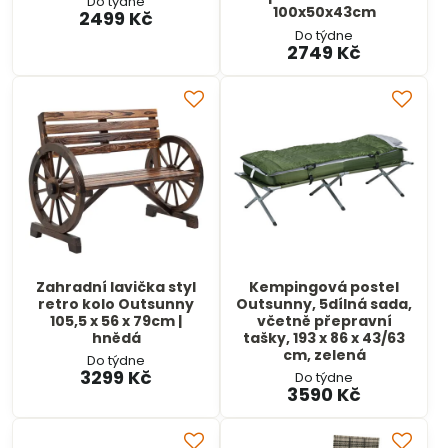
Do týdne
100x50x43cm
2499 Kč
Do týdne
2749 Kč
Zahradní lavička styl
Kempingová postel
retro kolo Outsunny
Outsunny, 5dílná sada,
105,5 x 56 x 79cm |
včetně přepravní
hnědá
tašky, 193 x 86 x 43/63
cm, zelená
Do týdne
3299 Kč
Do týdne
3590 Kč