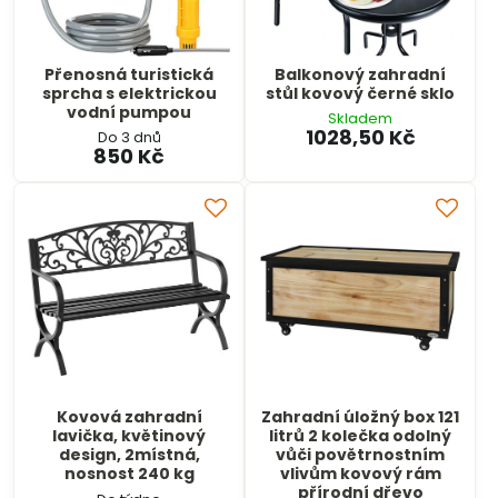
Přenosná turistická
Balkonový zahradní
sprcha s elektrickou
stůl kovový černé sklo
vodní pumpou
Skladem
1028,50 Kč
Do 3 dnů
850 Kč
Kovová zahradní
Zahradní úložný box 121
lavička, květinový
litrů 2 kolečka odolný
design, 2místná,
vůči povětrnostním
nosnost 240 kg
vlivům kovový rám
přírodní dřevo