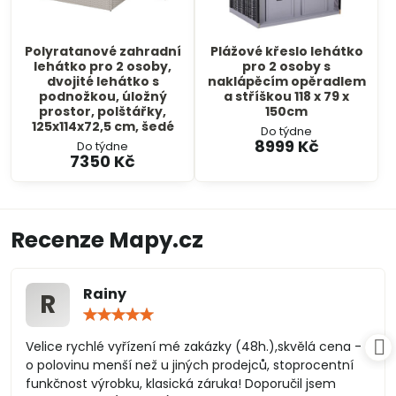
Polyratanové zahradní
Plážové křeslo lehátko
lehátko pro 2 osoby,
pro 2 osoby s
dvojité lehátko s
naklápěcím opěradlem
podnožkou, úložný
a stříškou 118 x 79 x
prostor, polštářky,
150cm
125x114x72,5 cm, šedé
Do týdne
8999 Kč
Do týdne
7350 Kč
Recenze Mapy.cz
Rainy
R
Hodnocení:
5
/
Velice rychlé vyřízení mé zakázky (48h.),skvělá cena -
5
o polovinu menší než u jiných prodejců, stoprocentní
funkčnost výrobku, klasická záruka! Doporučil jsem