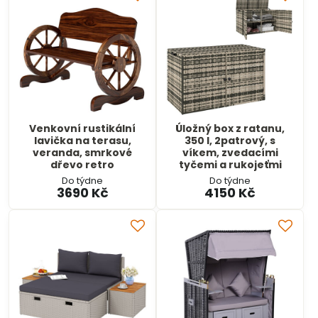
Venkovní rustikální
Úložný box z ratanu,
lavička na terasu,
350 l, 2patrový, s
veranda, smrkové
víkem, zvedacími
dřevo retro
tyčemi a rukojeťmi
Do týdne
Do týdne
3690 Kč
4150 Kč