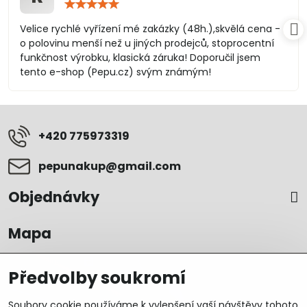
Hodnocení:
5
/
Velice rychlé vyřízení mé zakázky (48h.),skvělá cena -
5
o polovinu menší než u jiných prodejců, stoprocentní
funkčnost výrobku, klasická záruka! Doporučil jsem
tento e-shop (Pepu.cz) svým známým!
+420 775973319
pepunakup​@gmail​.com
Objednávky
Mapa
Předvolby soukromí
Soubory cookie používáme k vylepšení vaší návštěvy tohoto