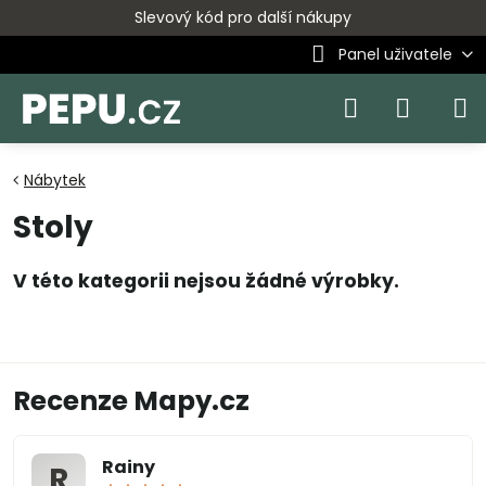
Slevový kód pro další nákupy
Panel uživatele
Nábytek
Stoly
Recenze Mapy.cz
Rainy
R