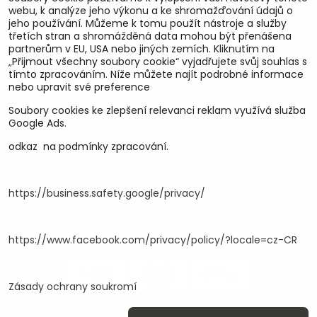
webu, k analýze jeho výkonu a ke shromažďování údajů o
jeho používání. Můžeme k tomu použít nástroje a služby
třetích stran a shromážděná data mohou být přenášena
partnerům v EU, USA nebo jiných zemích. Kliknutím na
„Přijmout všechny soubory cookie“ vyjadřujete svůj souhlas s
tímto zpracováním. Níže můžete najít podrobné informace
nebo upravit své preference
Soubory cookies ke zlepšení relevanci reklam využívá služba
U&M parts s.r.o.
Google Ads.
odkaz na podmínky zpracování.
U Zastávky 150, Horní Staré Město
54102 Trutnov, ČR
IČ 25930184
DIČ CZ25930184
https://business.safety.google/privacy/
ču.2500391705/2010
ču.274268215/0300
https://www.facebook.com/privacy/policy/?locale=cz-CR
Zásady ochrany soukromí