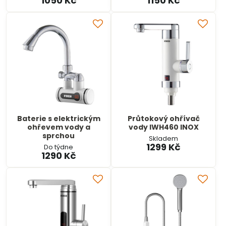
1050 Kč
1150 Kč
Baterie s elektrickým
Průtokový ohřívač
ohřevem vody a
vody IWH460 INOX
sprchou
Skladem
1299 Kč
Do týdne
1290 Kč