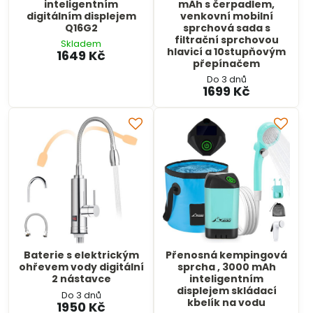
inteligentním
mAh s čerpadlem,
digitálním displejem
venkovní mobilní
Q16G2
sprchová sada s
filtrační sprchovou
Skladem
hlavicí a 10stupňovým
1649 Kč
přepínačem
Do 3 dnů
1699 Kč
Baterie s elektrickým
Přenosná kempingová
ohřevem vody digitální
sprcha , 3000 mAh
2 nástavce
inteligentním
displejem skládací
Do 3 dnů
kbelík na vodu
1950 Kč