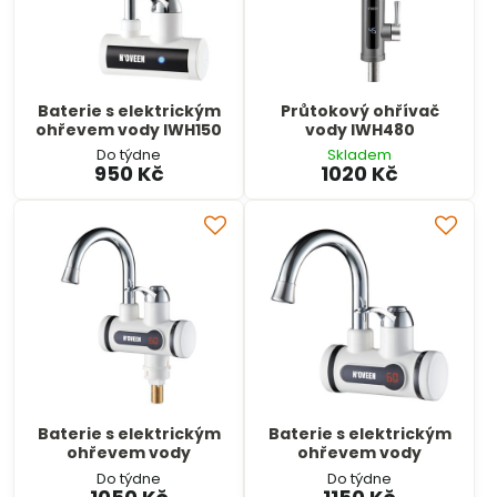
Baterie s elektrickým
Průtokový ohřívač
ohřevem vody IWH150
vody IWH480
Do týdne
Skladem
950 Kč
1020 Kč
Baterie s elektrickým
Baterie s elektrickým
ohřevem vody
ohřevem vody
Do týdne
Do týdne