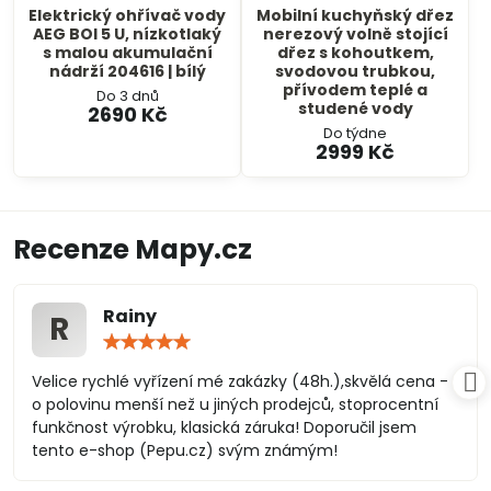
Elektrický ohřívač vody
Mobilní kuchyňský dřez
AEG BOI 5 U, nízkotlaký
nerezový volně stojící
s malou akumulační
dřez s kohoutkem,
nádrží 204616 | bílý
svodovou trubkou,
přívodem teplé a
Do 3 dnů
studené vody
2690 Kč
Do týdne
2999 Kč
Recenze Mapy.cz
Rainy
R
Hodnocení:
5
/
Velice rychlé vyřízení mé zakázky (48h.),skvělá cena -
5
o polovinu menší než u jiných prodejců, stoprocentní
funkčnost výrobku, klasická záruka! Doporučil jsem
tento e-shop (Pepu.cz) svým známým!