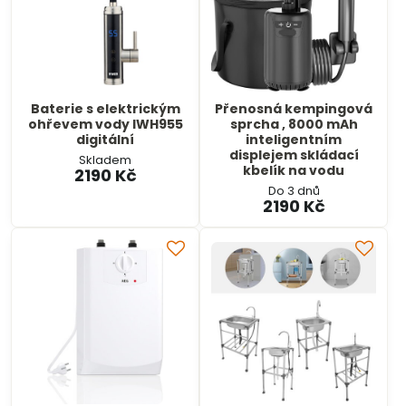
Baterie s elektrickým
Přenosná kempingová
ohřevem vody IWH955
sprcha , 8000 mAh
digitální
inteligentním
displejem skládací
Skladem
kbelík na vodu
2190 Kč
Do 3 dnů
2190 Kč