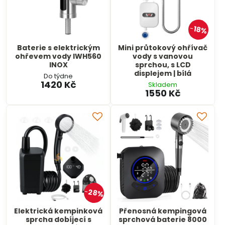
18%
Baterie s elektrickým
Mini průtokový ohřívač
ohřevem vody IWH560
vody s vanovou
INOX
sprchou, s LCD
displejem | bílá
Do týdne
1420 Kč
Skladem
1550 Kč
28%
Elektrická kempinková
Přenosná kempingová
sprcha dobíjecí s
sprchová baterie 8000