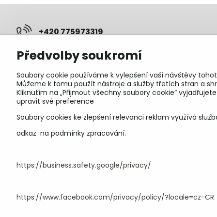
+420 775973319
Předvolby soukromí
pepunakup​@gmail​.com
Soubory cookie používáme k vylepšení vaší návštěvy tohot
Objednávky
Můžeme k tomu použít nástroje a služby třetích stran a 
Kliknutím na „Přijmout všechny soubory cookie“ vyjadřujet
Stav objednávky
upravit své preference
Soubory cookies ke zlepšení relevanci reklam využívá služb
odkaz na podmínky zpracování.
https://business.safety.google/privacy/
https://www.facebook.com/privacy/policy/?locale=cz-CR