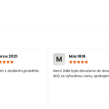
rco 2021
Mia 1616
M
Hodnocení:
Hodn
5
5
/
/
en s dodáním,proběhlo
Herní židle byla doručena do dvo
5
5
dnů za výhodnou cenu, spokojen