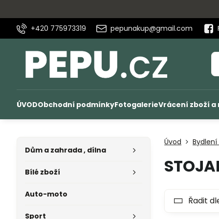
+420 775973319
pepunakup@gmail.com
ÚVOD
Obchodní podmínky
Fotogalerie
Vrácení zboží a
Úvod
Bydlení
Dům a zahrada , dílna
STOJA
Bílé zboží
Auto-moto
Řadit dl
Sport