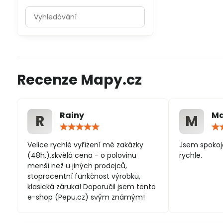
Prohledat
výsledky
filtru
fulltextem
Recenze Mapy.cz
Rainy
Ma
R
M
Hodnocení:
5
/
Velice rychlé vyřízení mé zakázky
Jsem spokoj
5
(48h.),skvělá cena - o polovinu
rychle.
menší než u jiných prodejců,
stoprocentní funkčnost výrobku,
klasická záruka! Doporučil jsem tento
e-shop (Pepu.cz) svým známým!