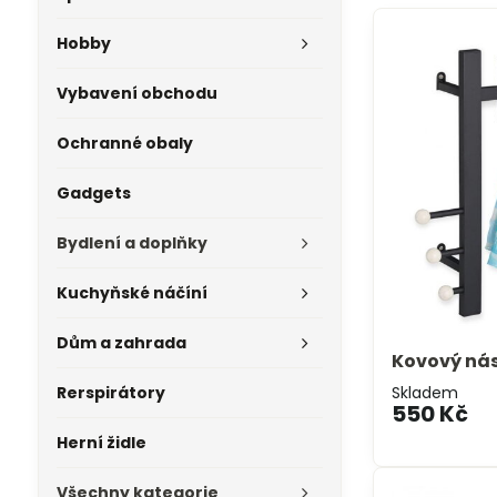
Hobby
Vybavení obchodu
Ochranné obaly
Gadgets
Bydlení a doplňky
Kuchyňské náčíní
Dům a zahrada
Kovový ná
Rerspirátory
Skladem
550 Kč
Herní židle
Všechny kategorie