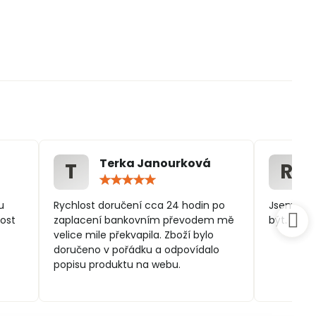
Terka Janourková
T
R
ocení:
Hodnocení:
5
/
u
Rychlost doručení cca 24 hodin po
Jsem spo
5
ost
zaplacení bankovním převodem mě
být.
velice mile překvapila. Zboží bylo
doručeno v pořádku a odpovídalo
popisu produktu na webu.