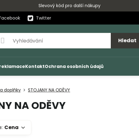
Slevový kód pro další nákupy
Facebook
Twitter
Hledat
 reklamace
Kontakt
Ochrana osobních údajů
 a doplňky
STOJANY NA ODĚVY
NY NA ODĚVY
e:
Cena