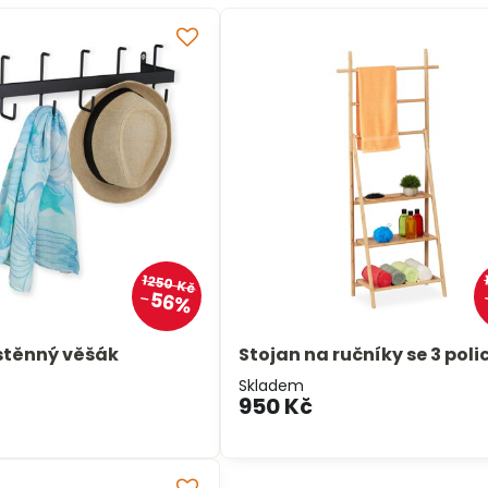
1250 Kč
56%
stěnný věšák
Stojan na ručníky se 3 pol
Skladem
950 Kč