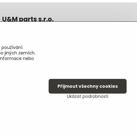
U&M parts s.r.o.
U Zastávky 150, Horní Staré Město
54102 Trutnov, ČR
IČ 25930184
 používání.
DIČ CZ25930184
o jiných zemích.
ču.2500391705/2010
é informace nebo
ču.274268215/0300
Přijmout všechny cookies
Ukázat podrobnosti