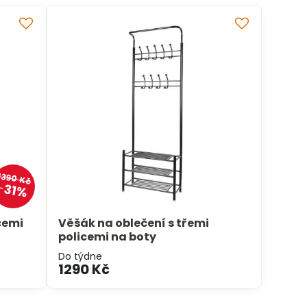
1390 Kč
31%
icemi
Věšák na oblečení s třemi
policemi na boty
Do týdne
1290 Kč