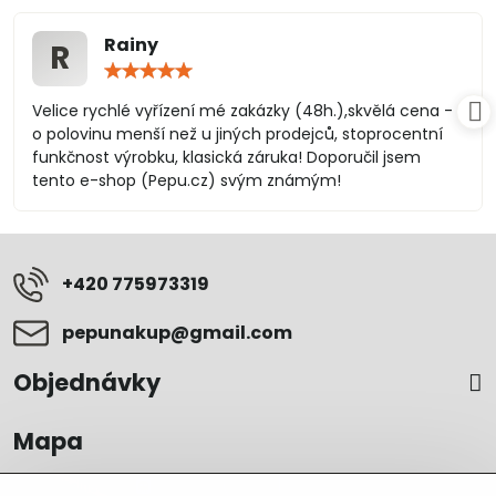
Rainy
R
Hodnocení:
5
/
Velice rychlé vyřízení mé zakázky (48h.),skvělá cena -
5
o polovinu menší než u jiných prodejců, stoprocentní
funkčnost výrobku, klasická záruka! Doporučil jsem
tento e-shop (Pepu.cz) svým známým!
+420 775973319
pepunakup​@gmail​.com
Objednávky
Mapa