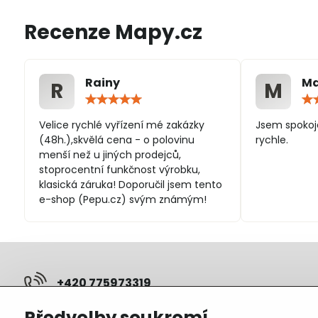
Recenze Mapy.cz
Rainy
Ma
R
M
Hodnocení:
5
/
Velice rychlé vyřízení mé zakázky
Jsem spokoj
5
(48h.),skvělá cena - o polovinu
rychle.
menší než u jiných prodejců,
stoprocentní funkčnost výrobku,
klasická záruka! Doporučil jsem tento
e-shop (Pepu.cz) svým známým!
+420 775973319
Předvolby soukromí
pepunakup​@gmail​.com