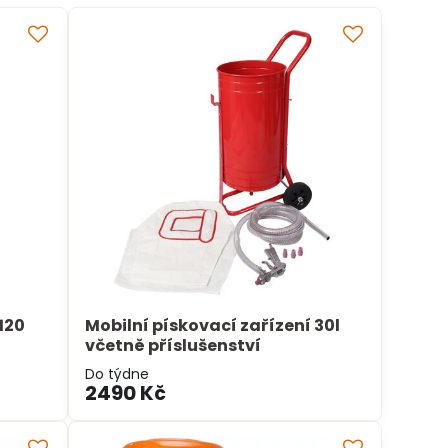
120
Mobilní pískovací zařízení 30l
včetně příslušenství
Do týdne
2490 Kč