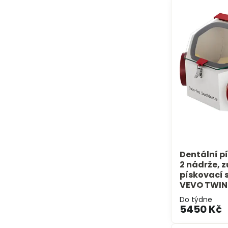
Dentální pí
2 nádrže, 
pískovací s
VEVO TWIN 
Do týdne
5450 Kč