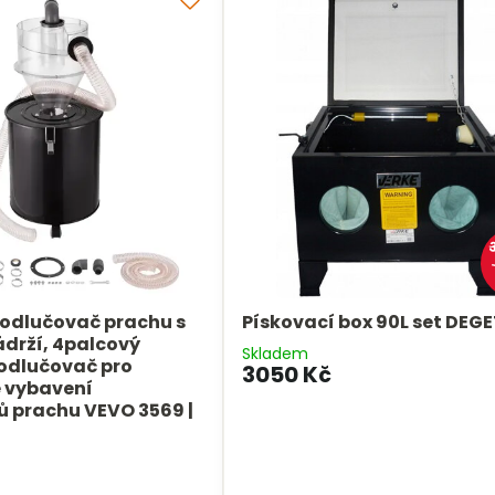
odlučovač prachu s
Pískovací box 90L set DEG
drží, 4palcový
Skladem
odlučovač pro
3050 Kč
 vybavení
 prachu VEVO 3569 |