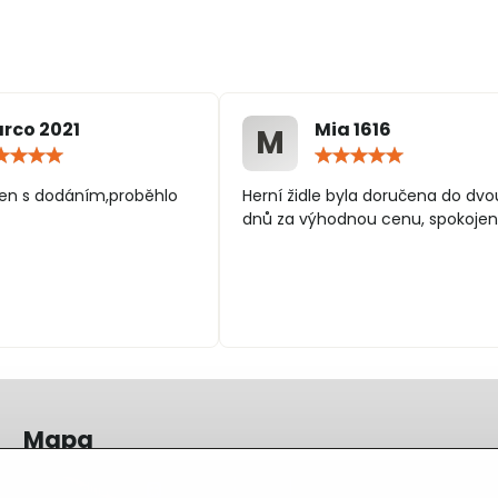
rco 2021
Mia 1616
M
Hodnocení:
Hodn
5
5
/
/
en s dodáním,proběhlo
Herní židle byla doručena do dvo
5
5
dnů za výhodnou cenu, spokojen
Mapa