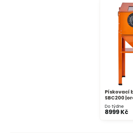
Pískovací b
SBC200 |o
Do týdne
8999 Kč