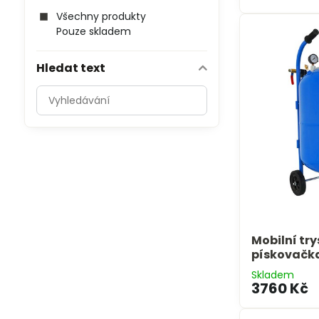
Všechny produkty
Pouze skladem
Hledat text
Prohledat
výsledky
filtru
fulltextem
Mobilní tr
pískovačk
Skladem
3760 Kč