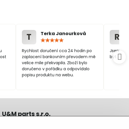
Terka Janourková
T
R
ocení:
Hodnocení:
5
/
u
Rychlost doručení cca 24 hodin po
Jsem spo
5
ost
zaplacení bankovním převodem mě
být.
velice mile překvapila. Zboží bylo
doručeno v pořádku a odpovídalo
popisu produktu na webu.
U&M parts s.r.o.
U Zastávky 150, Horní Staré Město