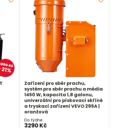
3890 Kč
21%
ET
Zařízení pro sběr prachu,
systém pro sběr prachu a média
1450 W, kapacita 1,8 galonu,
univerzální pro pískovací skříně
a tryskací zařízení VEVO 295A |
oranžová
Do týdne
3290 Kč