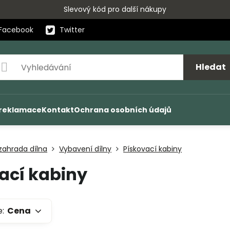
Slevový kód pro další nákupy
Facebook
Twitter
Hledat
 reklamace
Kontakt
Ochrana osobních údajů
ahrada dílna
Vybavení dílny
Pískovací kabiny
ací kabiny
e:
Cena