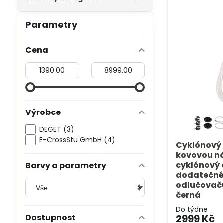
Parametry
Cena
Od:
Do:
Výrobce
DEGET (3)
E-CrossStu GmbH​ (4)
Cyklónový 
kovovou ná
cyklónový 
Barvy a parametry
dodatečné
odlučovačů
černá
Do týdne
Dostupnost
2999 Kč