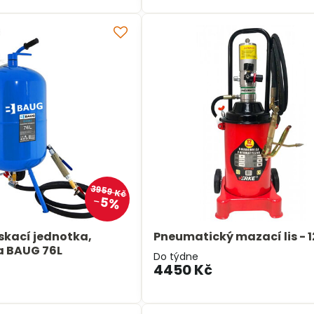
3959 Kč
5%
yskací jednotka,
Pneumatický mazací lis - 12
a BAUG 76L
Do týdne
4450 Kč