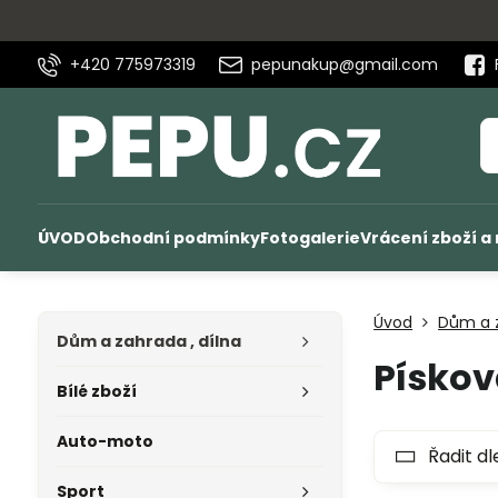
+420 775973319
pepunakup@gmail.com
ÚVOD
Obchodní podmínky
Fotogalerie
Vrácení zboží a
Úvod
Dům a z
Dům a zahrada , dílna
Pískov
Bílé zboží
Auto-moto
Řadit dl
Sport