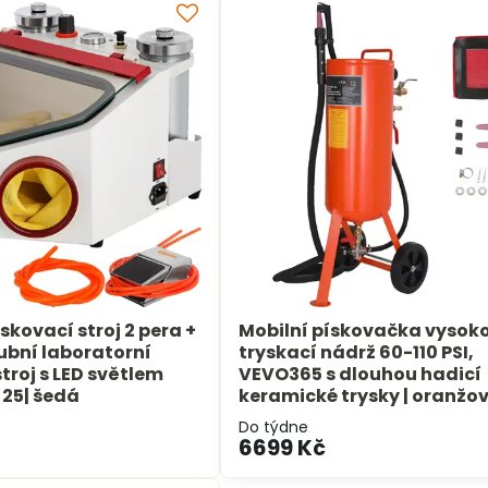
skovací stroj 2 pera +
Mobilní pískovačka vysok
zubní laboratorní
tryskací nádrž 60-110 PSI,
troj s LED světlem
VEVO365 s dlouhou hadicí
25| šedá
keramické trysky | oranžo
Do týdne
6699 Kč