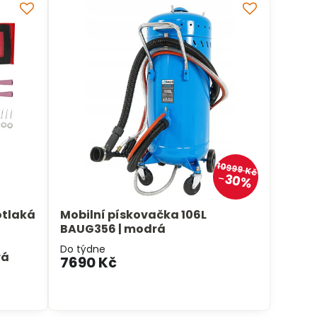
10999 Kč
30%
otlaká
Mobilní pískovačka 106L
BAUG356 | modrá
Do týdne
vá
7690 Kč