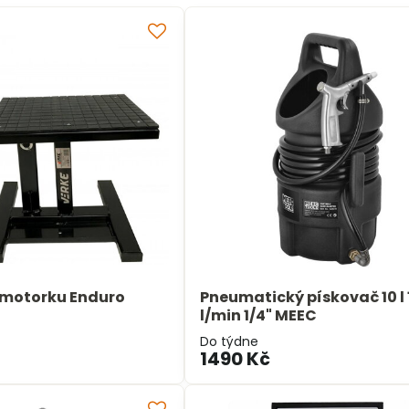
 motorku Enduro
Pneumatický pískovač 10 l 
l/min 1/4" MEEC
Do týdne
1490 Kč