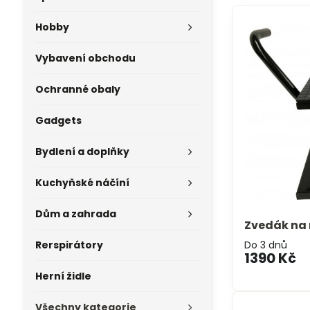
Hobby
Vybavení obchodu
Ochranné obaly
Gadgets
Bydlení a doplňky
Kuchyňské náčíní
Dům a zahrada
Zvedák na
Rerspirátory
Do 3 dnů
1390 Kč
Herní židle
Všechny kategorie