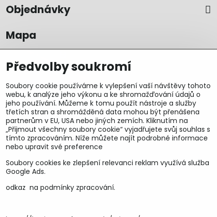
Objednávky
Mapa
Předvolby soukromí
Soubory cookie používáme k vylepšení vaší návštěvy tohoto
webu, k analýze jeho výkonu a ke shromažďování údajů o
jeho používání. Můžeme k tomu použít nástroje a služby
třetích stran a shromážděná data mohou být přenášena
partnerům v EU, USA nebo jiných zemích. Kliknutím na
„Přijmout všechny soubory cookie“ vyjadřujete svůj souhlas s
tímto zpracováním. Níže můžete najít podrobné informace
nebo upravit své preference
Soubory cookies ke zlepšení relevanci reklam využívá služba
U&M parts s.r.o.
Google Ads.
odkaz na podmínky zpracování.
U Zastávky 150, Horní Staré Město
54102 Trutnov, ČR
IČ 25930184