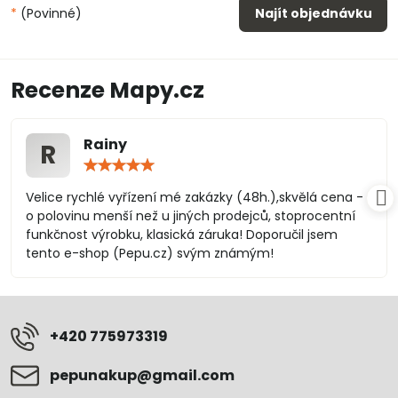
*
(Povinné)
Najít objednávku
Recenze Mapy.cz
Rainy
R
Hodnocení:
5
/
Velice rychlé vyřízení mé zakázky (48h.),skvělá cena -
5
o polovinu menší než u jiných prodejců, stoprocentní
funkčnost výrobku, klasická záruka! Doporučil jsem
tento e-shop (Pepu.cz) svým známým!
+420 775973319
pepunakup​@gmail​.com