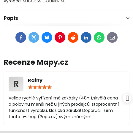
Výrobce:
SUCCESS COURIER SL
Popis
Facebook
Twitter
Bluesky
Pinterest
Reddit
LinkedIn
WhatsApp
E-
mail
Recenze Mapy.cz
Rainy
R
Hodnocení:
5
/
Velice rychlé vyřízení mé zakázky (48h.),skvělá cena -
5
o polovinu menší než u jiných prodejců, stoprocentní
funkčnost výrobku, klasická záruka! Doporučil jsem
tento e-shop (Pepu.cz) svým známým!