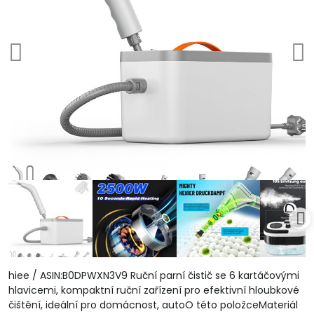
hiee / ASIN:B0DPWXN3V9 Ruční parní čistič se 6 kartáčovými
hlavicemi, kompaktní ruční zařízení pro efektivní hloubkové
čištění, ideální pro domácnost, autoO této položceMateriál