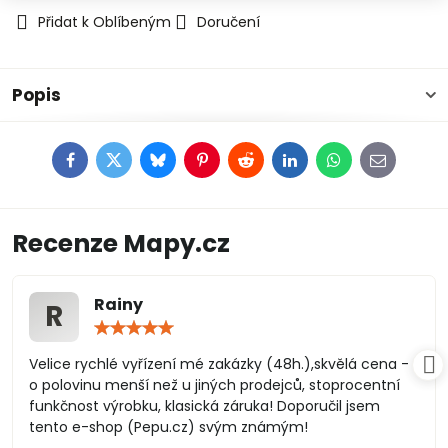
Přidat k Oblíbeným
Doručení
Popis
Facebook
Twitter
Bluesky
Pinterest
Reddit
LinkedIn
WhatsApp
E-
mail
Recenze Mapy.cz
Rainy
R
Hodnocení:
5
/
Velice rychlé vyřízení mé zakázky (48h.),skvělá cena -
5
o polovinu menší než u jiných prodejců, stoprocentní
funkčnost výrobku, klasická záruka! Doporučil jsem
tento e-shop (Pepu.cz) svým známým!