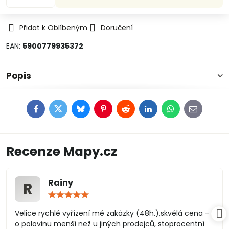
Přidat k Oblíbeným
Doručení
EAN:
5900779935372
Popis
Facebook
Twitter
Bluesky
Pinterest
Reddit
LinkedIn
WhatsApp
E-
mail
Recenze Mapy.cz
Rainy
R
Hodnocení:
5
/
Velice rychlé vyřízení mé zakázky (48h.),skvělá cena -
5
o polovinu menší než u jiných prodejců, stoprocentní