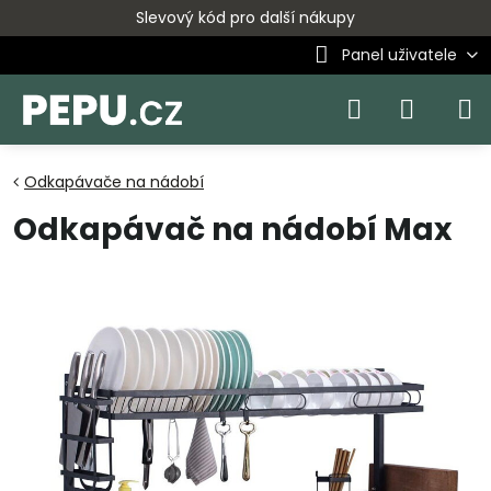
Slevový kód pro další nákupy
Panel uživatele
Odkapávače na nádobí
Odkapávač na nádobí Max