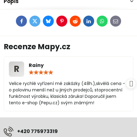
Popis
Facebook
Twitter
Bluesky
Pinterest
Reddit
LinkedIn
WhatsApp
E-
mail
Recenze Mapy.cz
Rainy
R
Hodnocení:
5
/
Velice rychlé vyřízení mé zakázky (48h.),skvělá cena -
5
o polovinu menší než u jiných prodejců, stoprocentní
funkčnost výrobku, klasická záruka! Doporučil jsem
tento e-shop (Pepu.cz) svým známým!
+420 775973319