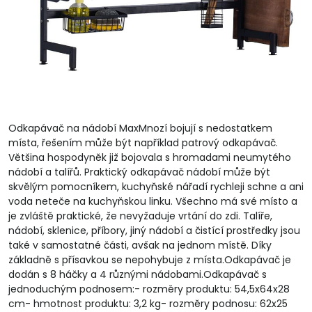
Odkapávač na nádobí MaxMnozí bojují s nedostatkem
místa, řešením může být například patrový odkapávač.
Většina hospodyněk již bojovala s hromadami neumytého
nádobí a talířů. Praktický odkapávač nádobí může být
skvělým pomocníkem, kuchyňské nářadí rychleji schne a ani
voda neteče na kuchyňskou linku. Všechno má své místo a
je zvláště praktické, že nevyžaduje vrtání do zdi. Talíře,
nádobí, sklenice, příbory, jiný nádobí a čistící prostředky jsou
také v samostatné části, avšak na jednom místě. Díky
základně s přísavkou se nepohybuje z místa.Odkapávač je
dodán s 8 háčky a 4 různými nádobami.Odkapávač s
jednoduchým podnosem:- rozměry produktu: 54,5x64x28
cm- hmotnost produktu: 3,2 kg- rozměry podnosu: 62x25