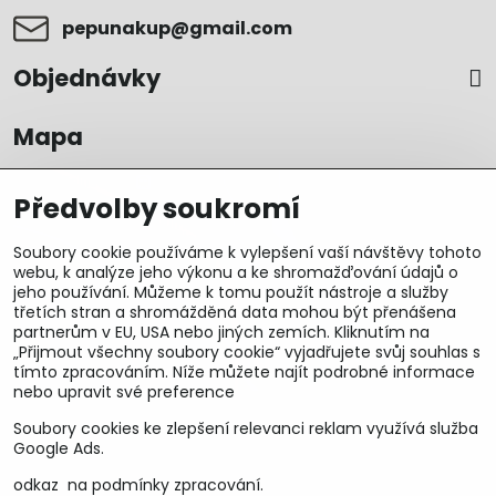
pepunakup​@gmail​.com
Objednávky
Mapa
Předvolby soukromí
Soubory cookie používáme k vylepšení vaší návštěvy tohoto
webu, k analýze jeho výkonu a ke shromažďování údajů o
jeho používání. Můžeme k tomu použít nástroje a služby
třetích stran a shromážděná data mohou být přenášena
partnerům v EU, USA nebo jiných zemích. Kliknutím na
„Přijmout všechny soubory cookie“ vyjadřujete svůj souhlas s
tímto zpracováním. Níže můžete najít podrobné informace
nebo upravit své preference
Soubory cookies ke zlepšení relevanci reklam využívá služba
U&M parts s.r.o.
Google Ads.
odkaz na podmínky zpracování.
U Zastávky 150, Horní Staré Město