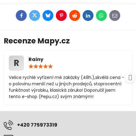
Facebook
Twitter
Bluesky
Pinterest
Reddit
LinkedIn
WhatsApp
E-
mail
Recenze Mapy.cz
Rainy
R
Hodnocení:
5
/
Velice rychlé vyřízení mé zakázky (48h.),skvělá cena -
5
o polovinu menší než u jiných prodejců, stoprocentní
funkčnost výrobku, klasická záruka! Doporučil jsem
tento e-shop (Pepu.cz) svým známým!
+420 775973319