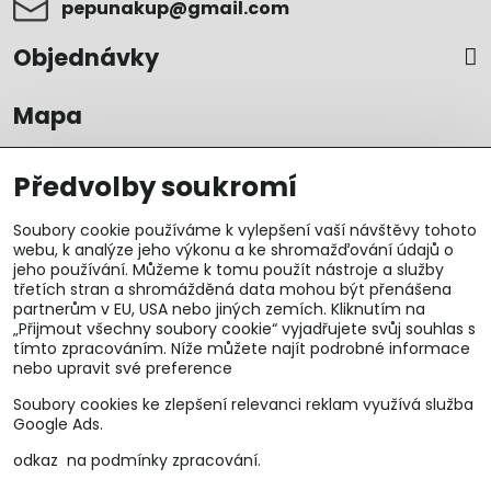
pepunakup​@gmail​.com
Objednávky
Mapa
Předvolby soukromí
Soubory cookie používáme k vylepšení vaší návštěvy tohoto
webu, k analýze jeho výkonu a ke shromažďování údajů o
jeho používání. Můžeme k tomu použít nástroje a služby
třetích stran a shromážděná data mohou být přenášena
partnerům v EU, USA nebo jiných zemích. Kliknutím na
„Přijmout všechny soubory cookie“ vyjadřujete svůj souhlas s
tímto zpracováním. Níže můžete najít podrobné informace
nebo upravit své preference
Soubory cookies ke zlepšení relevanci reklam využívá služba
U&M parts s.r.o.
Google Ads.
U Zastávky 150, Horní Staré Město
odkaz na podmínky zpracování.
54102 Trutnov, ČR