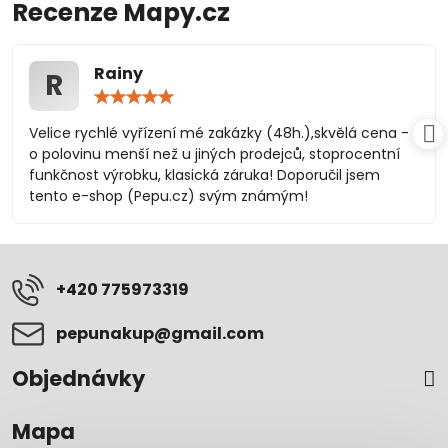
Recenze Mapy.cz
Rainy
R
Hodnocení:
5
/
Velice rychlé vyřízení mé zakázky (48h.),skvělá cena -
5
o polovinu menší než u jiných prodejců, stoprocentní
funkčnost výrobku, klasická záruka! Doporučil jsem
tento e-shop (Pepu.cz) svým známým!
+420 775973319
pepunakup​@gmail​.com
Objednávky
Mapa