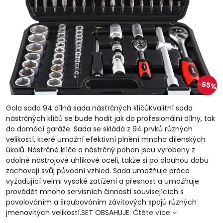
55%
Gola sada 94 dílná sada nástrčných klíčůKvalitní sada
nástrčných klíčů se bude hodit jak do profesionální dílny, tak
do domácí garáže. Sada se skládá z 94 prvků různých
velikostí, které umožní efektivní plnění mnoha dílenských
úkolů. Nástrčné klíče a nástrčný pohon jsou vyrobeny z
odolné nástrojové uhlíkové oceli, takže si po dlouhou dobu
zachovají svůj původní vzhled. Sada umožňuje práce
vyžadující velmi vysoké zatížení a přesnost a umožňuje
provádět mnoho servisních činností souvisejících s
povolováním a šroubováním závitových spojů různých
jmenovitých velikostí.SET OBSAHUJE:
Čtěte více