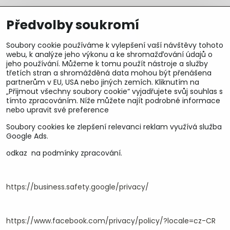
Předvolby soukromí
Soubory cookie používáme k vylepšení vaší návštěvy tohoto
webu, k analýze jeho výkonu a ke shromažďování údajů o
jeho používání. Můžeme k tomu použít nástroje a služby
třetích stran a shromážděná data mohou být přenášena
partnerům v EU, USA nebo jiných zemích. Kliknutím na
„Přijmout všechny soubory cookie“ vyjadřujete svůj souhlas s
tímto zpracováním. Níže můžete najít podrobné informace
nebo upravit své preference
Soubory cookies ke zlepšení relevanci reklam využívá služba
U&M parts s.r.o.
Google Ads.
odkaz na podmínky zpracování.
U Zastávky 150, Horní Staré Město
54102 Trutnov, ČR
IČ 25930184
DIČ CZ25930184
https://business.safety.google/privacy/
ču.2500391705/2010
ču.274268215/0300
https://www.facebook.com/privacy/policy/?locale=cz-CR