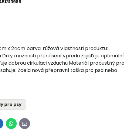
451313985
cm x 24cm barva: růžová Vlastnosti produktu:
 Díky možnosti přenášení vpředu zajišťuje optimální
ťuje dobrou cirkulaci vzduchu Materiál propustný pro
sahuje: Zcela nová přepravní taška pro psa nebo
dy pro psy
inkedIn
WhatsApp
E-
mail