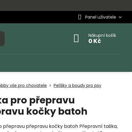
Panel uživatele
Nákupní košík
0 Kč
obby vše pro chovatele
Pelíšky a boudy pro psy
a pro přepravu
pravu kočky batoh
o přepravu přepravu kočky batoh Přepravní taška,