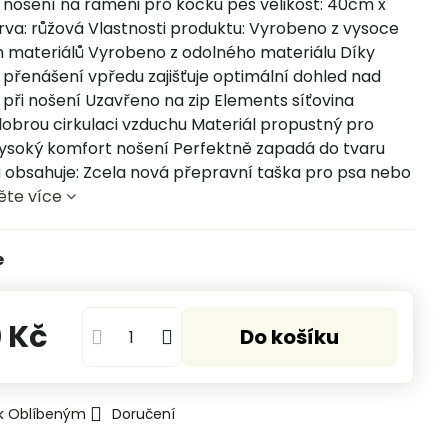
 nošení na rameni pro kočku pes velikost: 40cm x
va: růžová Vlastnosti produktu: Vyrobeno z vysoce
ch materiálů Vyrobeno z odolného materiálu Díky
 přenášení vpředu zajišťuje optimální dohled nad
při nošení Uzavřeno na zip Elements síťovina
 dobrou cirkulaci vzduchu Materiál propustný pro
ysoký komfort nošení Perfektně zapadá do tvaru
a obsahuje: Zcela nová přepravní taška pro psa nebo
ěte více
e
 Kč
Do košíku
 k Oblíbeným
Doručení