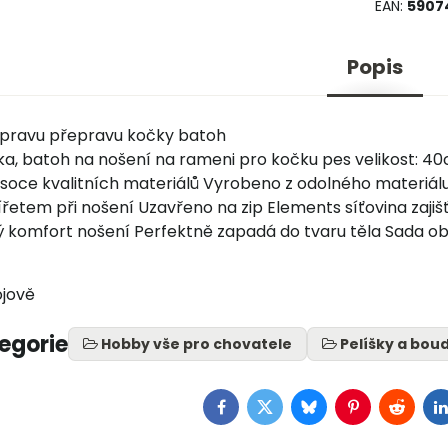
EAN:
5907
Popis
epravu přepravu kočky batoh
ka, batoh na nošení na rameni pro kočku pes velikost: 40
soce kvalitních materiálů Vyrobeno z odolného materiálu
řetem při nošení Uzavřeno na zip Elements síťovina zajiš
 komfort nošení Perfektně zapadá do tvaru těla Sada ob
ojově
tegorie
Hobby vše pro chovatele
Pelíšky a bou
Facebook
Twitter
Bluesky
Pinterest
Reddit
L