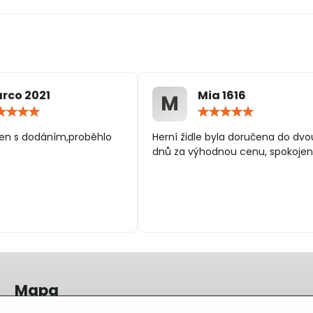
rco 2021
Mia 1616
M
Hodnocení:
Hodn
5
5
/
/
en s dodáním,proběhlo
Herní židle byla doručena do dvo
5
5
dnů za výhodnou cenu, spokojen
Mapa