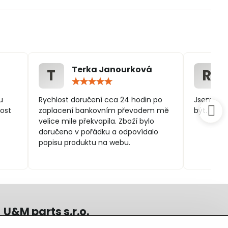
Terka Janourková
T
R
ocení:
Hodnocení:
5
/
u
Rychlost doručení cca 24 hodin po
Jsem spo
5
ost
zaplacení bankovním převodem mě
být.
velice mile překvapila. Zboží bylo
doručeno v pořádku a odpovídalo
popisu produktu na webu.
U&M parts s.r.o.