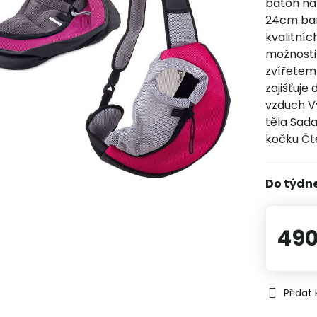
batoh na
24cm bar
kvalitní
možnosti
zvířetem 
zajišťuje
vzduch V
těla Sad
kočku
Čt
Do týdn
490
Přidat