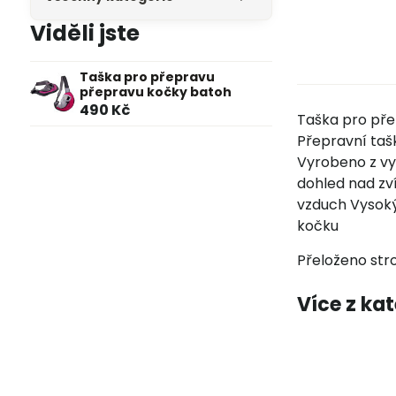
Viděli jste
Taška pro přepravu
přepravu kočky batoh
490 Kč
Taška pro př
Přepravní taš
Vyrobeno z vy
dohled nad zví
vzduch Vysoký
kočku
Přeloženo str
Více z ka