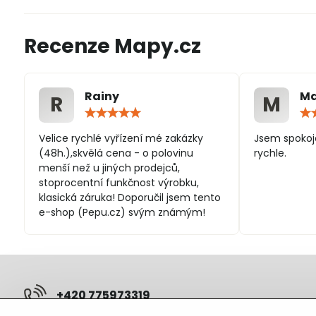
Recenze Mapy.cz
Rainy
Ma
R
M
Hodnocení:
5
/
Velice rychlé vyřízení mé zakázky
Jsem spokoj
5
(48h.),skvělá cena - o polovinu
rychle.
menší než u jiných prodejců,
stoprocentní funkčnost výrobku,
klasická záruka! Doporučil jsem tento
e-shop (Pepu.cz) svým známým!
+420 775973319