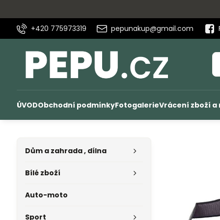
+420 775973319
pepunakup@gmail.com
ÚVOD
Obchodní podmínky
Fotogalerie
Vrácení zboží a
Dům a zahrada , dílna
Bílé zboží
Auto-moto
Sport