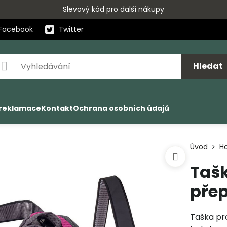
Slevový kód pro další nákupy
Facebook
Twitter
Hledat
 reklamace
Kontakt
Ochrana osobních údajů
Úvod
H
Tašk
pře
Taška pr