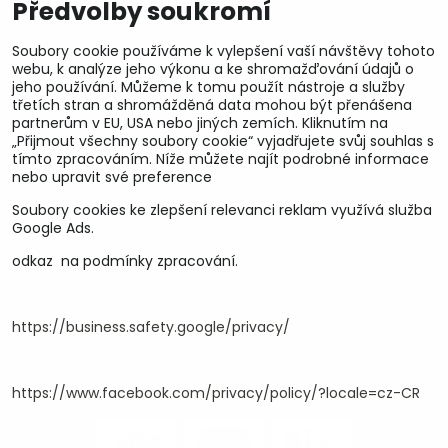
Předvolby soukromí
Soubory cookie používáme k vylepšení vaší návštěvy tohoto
webu, k analýze jeho výkonu a ke shromažďování údajů o
jeho používání. Můžeme k tomu použít nástroje a služby
třetích stran a shromážděná data mohou být přenášena
partnerům v EU, USA nebo jiných zemích. Kliknutím na
„Přijmout všechny soubory cookie“ vyjadřujete svůj souhlas s
tímto zpracováním. Níže můžete najít podrobné informace
nebo upravit své preference
Soubory cookies ke zlepšení relevanci reklam využívá služba
U&M parts s.r.o.
Google Ads.
odkaz na podmínky zpracování.
U Zastávky 150, Horní Staré Město
54102 Trutnov, ČR
IČ 25930184
DIČ CZ25930184
https://business.safety.google/privacy/
ču.2500391705/2010
ču.274268215/0300
https://www.facebook.com/privacy/policy/?locale=cz-CR