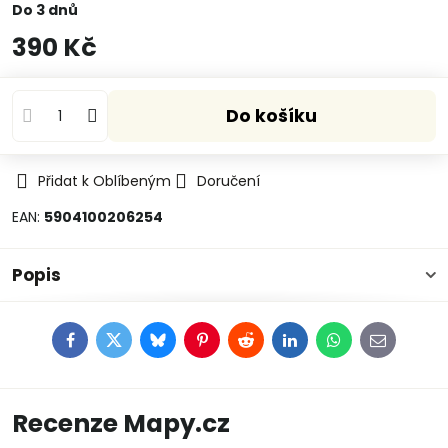
Do 3 dnů
390 Kč
Do košíku
Přidat k Oblíbeným
Doručení
EAN:
5904100206254
Popis
Facebook
Twitter
Bluesky
Pinterest
Reddit
LinkedIn
WhatsApp
E-
mail
Recenze Mapy.cz