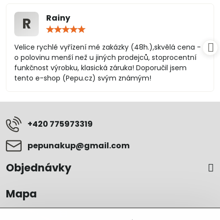
Rainy
R
Hodnocení:
5
/
Velice rychlé vyřízení mé zakázky (48h.),skvělá cena -
5
o polovinu menší než u jiných prodejců, stoprocentní
funkčnost výrobku, klasická záruka! Doporučil jsem
tento e-shop (Pepu.cz) svým známým!
+420 775973319
pepunakup​@gmail​.com
Objednávky
Mapa