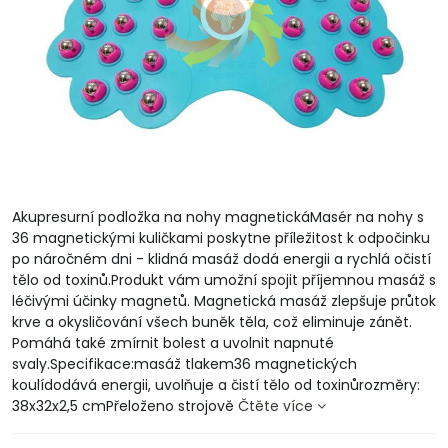
Akupresurní podložka na nohy magnetickáMasér na nohy s
36 magnetickými kuličkami poskytne příležitost k odpočinku
po náročném dni - klidná masáž dodá energii a rychlá očistí
tělo od toxinů.Produkt vám umožní spojit příjemnou masáž s
léčivými účinky magnetů. Magnetická masáž zlepšuje průtok
krve a okysličování všech buněk těla, což eliminuje zánět.
Pomáhá také zmírnit bolest a uvolnit napnuté
svaly.Specifikace:masáž tlakem36 magnetických
koulídodává energii, uvolňuje a čistí tělo od toxinůrozměry:
38x32x2,5 cmPřeloženo strojově
Čtěte více