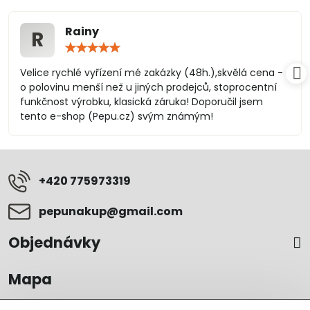
Rainy
R
Hodnocení:
5
/
Velice rychlé vyřízení mé zakázky (48h.),skvělá cena -
5
o polovinu menší než u jiných prodejců, stoprocentní
funkčnost výrobku, klasická záruka! Doporučil jsem
tento e-shop (Pepu.cz) svým známým!
+420 775973319
pepunakup​@gmail​.com
Objednávky
Mapa