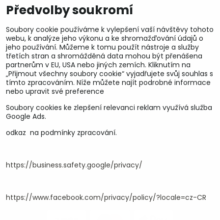
Předvolby soukromí
Soubory cookie používáme k vylepšení vaší návštěvy tohoto
webu, k analýze jeho výkonu a ke shromažďování údajů o
jeho používání. Můžeme k tomu použít nástroje a služby
třetích stran a shromážděná data mohou být přenášena
partnerům v EU, USA nebo jiných zemích. Kliknutím na
„Přijmout všechny soubory cookie“ vyjadřujete svůj souhlas s
tímto zpracováním. Níže můžete najít podrobné informace
nebo upravit své preference
Soubory cookies ke zlepšení relevanci reklam využívá služba
U&M parts s.r.o.
Google Ads.
odkaz na podmínky zpracování.
U Zastávky 150, Horní Staré Město
54102 Trutnov, ČR
IČ 25930184
DIČ CZ25930184
https://business.safety.google/privacy/
ču.2500391705/2010
ču.274268215/0300
https://www.facebook.com/privacy/policy/?locale=cz-CR