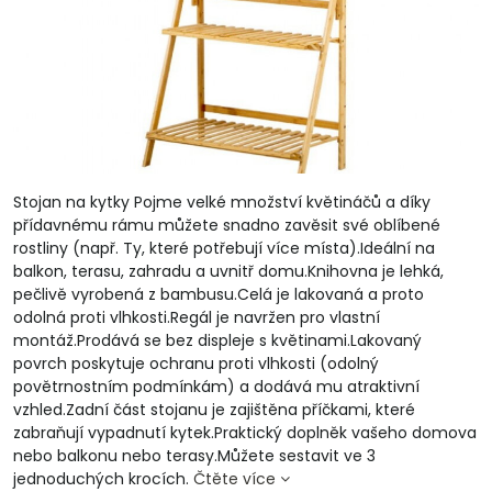
Stojan na kytky Pojme velké množství květináčů a díky
přídavnému rámu můžete snadno zavěsit své oblíbené
rostliny (např. Ty, které potřebují více místa).Ideální na
balkon, terasu, zahradu a uvnitř domu.Knihovna je lehká,
pečlivě vyrobená z bambusu.Celá je lakovaná a proto
odolná proti vlhkosti.Regál je navržen pro vlastní
montáž.Prodává se bez displeje s květinami.Lakovaný
povrch poskytuje ochranu proti vlhkosti (odolný
povětrnostním podmínkám) a dodává mu atraktivní
vzhled.Zadní část stojanu je zajištěna příčkami, které
zabraňují vypadnutí kytek.Praktický doplněk vašeho domova
nebo balkonu nebo terasy.Můžete sestavit ve 3
jednoduchých krocích.
Čtěte více