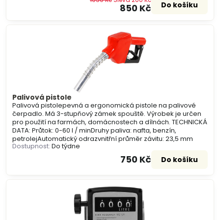
Do košíku
850 Kč
Palivová pistole
Palivová pistolepevná a ergonomická pistole na palivové
čerpadlo. Má 3-stupňový zámek spouště. Výrobek je určen
pro použití na farmách, domácnostech a dílnách. TECHNICKÁ
DATA: Průtok: 0-60 l / minDruhy paliva: nafta, benzín,
petrolejAutomatický odrazvnitřní průměr závitu: 23,5 mm
Dostupnost:
Do týdne
750 Kč
Do košíku