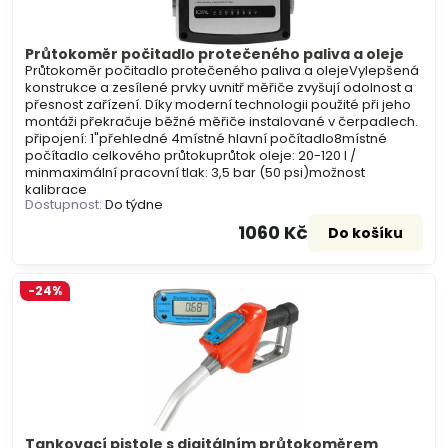
Průtokoměr počitadlo protečeného paliva a oleje
Průtokoměr počitadlo protečeného paliva a olejeVylepšená
konstrukce a zesílené prvky uvnitř měřiče zvyšují odolnost a
přesnost zařízení. Díky moderní technologii použité při jeho
montáži překračuje běžné měřiče instalované v čerpadlech.
připojení: 1"přehledné 4místné hlavní počítadlo8místné
počítadlo celkového průtokuprůtok oleje: 20-120 l /
minmaximální pracovní tlak: 3,5 bar (50 psi)možnost
kalibrace
Dostupnost:
Do týdne
1060 Kč
Do košíku
-24%
Tankovací pistole s digitálním průtokoměrem