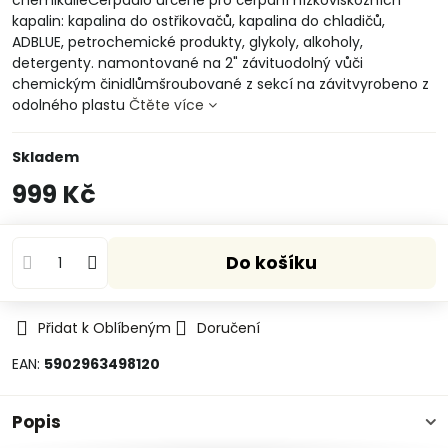
chemikálieČerpadlo určené pro čerpání nízkoviskózních
kapalin: kapalina do ostřikovačů, kapalina do chladičů,
ADBLUE, petrochemické produkty, glykoly, alkoholy,
detergenty. namontované na 2" závituodolný vůči
chemickým činidlůmšroubované z sekcí na závitvyrobeno z
odolného plastu
Čtěte více
Skladem
999 Kč
Do košíku
Přidat k Oblíbeným
Doručení
EAN:
5902963498120
Popis