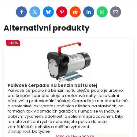
Facebook
Twitter
Bluesky
Pinterest
Reddit
LinkedIn
WhatsApp
E-
mail
Alternativní produkty
-19%
Palivové čerpadlo na benzin naftu olej
Palivové čerpadlo na benzin naftu olejČerpadlo je určeno
pro čerpání topného oleje a motorové nafty. Je to velmi
efektivní a profesionální nástroj. Čerpadlo je nenahraditelné
a spolehlivé jak v profesionálních dílnách, na stavbách, na
farmách, tak v domácích garážích. Pumpa se vyznačuje
dobrým výkonem, odolností a solidním zpracováním. Díky
tomuto zařízení rychle natankujete palivo do auta,
zemědělské techniky a dalšího vybavení.
Dostupnost:
Do týdne
1050 Kč
Sleva 200 Kč