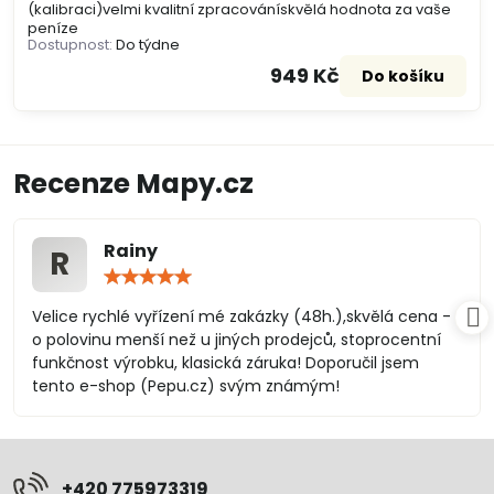
(kalibraci)velmi kvalitní zpracovánískvělá hodnota za vaše
peníze
Dostupnost:
Do týdne
949 Kč
Do košíku
Recenze Mapy.cz
Rainy
R
Hodnocení:
5
/
Velice rychlé vyřízení mé zakázky (48h.),skvělá cena -
5
o polovinu menší než u jiných prodejců, stoprocentní
funkčnost výrobku, klasická záruka! Doporučil jsem
tento e-shop (Pepu.cz) svým známým!
+420 775973319