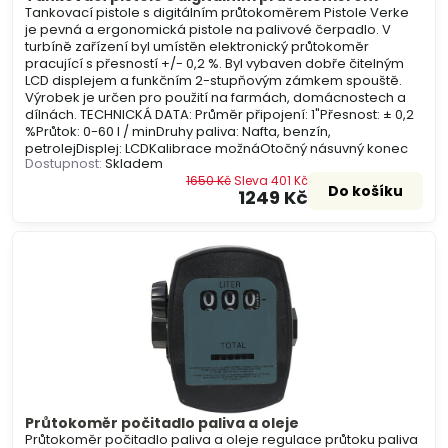
Tankovací pistole s digitálním průtokoměrem Pistole Verke
je pevná a ergonomická pistole na palivové čerpadlo. V
turbíně zařízení byl umístěn elektronický průtokoměr
pracující s přesností +/- 0,2 %. Byl vybaven dobře čitelným
LCD displejem a funkčním 2-stupňovým zámkem spouště.
Výrobek je určen pro použití na farmách, domácnostech a
dílnách. TECHNICKÁ DATA: Průměr připojení: 1"Přesnost: ± 0,2
%Průtok: 0-60 l / minDruhy paliva: Nafta, benzín,
petrolejDisplej: LCDKalibrace možnáOtočný násuvný konec
Dostupnost:
Skladem
1650 Kč
Sleva 401 Kč
Do košíku
1249 Kč
Průtokoměr počitadlo paliva a oleje
Průtokoměr počitadlo paliva a oleje regulace průtoku paliva