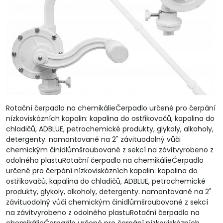
Rotační čerpadlo na chemikálieČerpadlo určené pro čerpání
nízkoviskózních kapalin: kapalina do ostřikovačů, kapalina do
chladičů, ADBLUE, petrochemické produkty, glykoly, alkoholy,
detergenty. namontované na 2" závituodolný vůči
chemickým činidlůmšroubované z sekcí na závitvyrobeno z
odolného plastuRotační čerpadlo na chemikálieČerpadlo
určené pro čerpání nízkoviskózních kapalin: kapalina do
ostřikovačů, kapalina do chladičů, ADBLUE, petrochemické
produkty, glykoly, alkoholy, detergenty. namontované na 2"
závituodolný vůči chemickým činidlůmšroubované z sekcí
na závitvyrobeno z odolného plastuRotační čerpadlo na