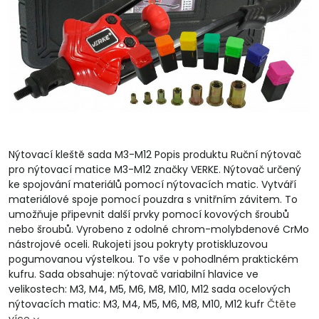
Nýtovací kleště sada M3-M12 Popis produktu Ruční nýtovač
pro nýtovací matice M3-M12 značky VERKE. Nýtovač určený
ke spojování materiálů pomocí nýtovacích matic. Vytváří
materiálové spoje pomocí pouzdra s vnitřním závitem. To
umožňuje připevnit další prvky pomocí kovových šroubů
nebo šroubů. Vyrobeno z odolné chrom-molybdenové CrMo
nástrojové oceli. Rukojeti jsou pokryty protiskluzovou
pogumovanou výstelkou. To vše v pohodlném praktickém
kufru. Sada obsahuje: nýtovač variabilní hlavice ve
velikostech: M3, M4, M5, M6, M8, M10, M12 sada ocelových
nýtovacích matic: M3, M4, M5, M6, M8, M10, M12 kufr
Čtěte