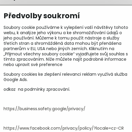
Předvolby soukromí
Soubory cookie používáme k vylepšení vaší návštěvy tohoto
webu, k analýze jeho výkonu a ke shromažďování údajů o
jeho používání. Můžeme k tomu použít nástroje a služby
třetích stran a shromážděná data mohou být přenášena
partnerům v EU, USA nebo jiných zemích. Kliknutím na
„Přijmout všechny soubory cookie“ vyjadřujete svůj souhlas s
tímto zpracováním. Níže můžete najít podrobné informace
nebo upravit své preference
Soubory cookies ke zlepšení relevanci reklam využívá služba
U&M parts s.r.o.
Google Ads.
odkaz na podmínky zpracování.
U Zastávky 150, Horní Staré Město
54102 Trutnov, ČR
IČ 25930184
DIČ CZ25930184
https://business.safety.google/privacy/
ču.2500391705/2010
ču.274268215/0300
https://www.facebook.com/privacy/policy/?locale=cz-CR