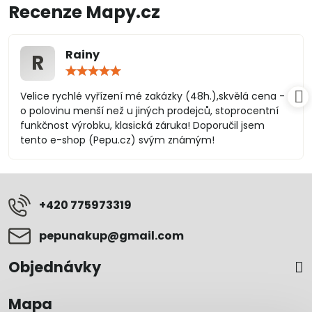
Recenze Mapy.cz
Rainy
R
Hodnocení:
5
/
Velice rychlé vyřízení mé zakázky (48h.),skvělá cena -
5
o polovinu menší než u jiných prodejců, stoprocentní
funkčnost výrobku, klasická záruka! Doporučil jsem
tento e-shop (Pepu.cz) svým známým!
+420 775973319
pepunakup​@gmail​.com
Objednávky
Mapa