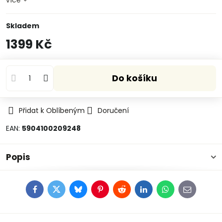
více
Skladem
1399 Kč
Do košíku
Přidat k Oblíbeným
Doručení
EAN:
5904100209248
Popis
Facebook
Twitter
Bluesky
Pinterest
Reddit
LinkedIn
WhatsApp
E-
mail