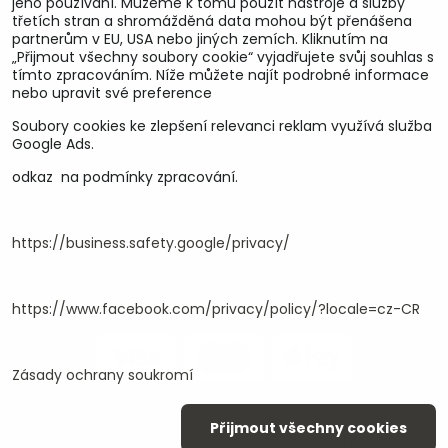
jeho používání. Můžeme k tomu použít nástroje a služby
třetích stran a shromážděná data mohou být přenášena
partnerům v EU, USA nebo jiných zemích. Kliknutím na
„Přijmout všechny soubory cookie“ vyjadřujete svůj souhlas s
tímto zpracováním. Níže můžete najít podrobné informace
nebo upravit své preference
Soubory cookies ke zlepšení relevanci reklam využívá služba
U&M parts s.r.o.
Google Ads.
odkaz na podmínky zpracování.
U Zastávky 150, Horní Staré Město
54102 Trutnov, ČR
IČ 25930184
DIČ CZ25930184
https://business.safety.google/privacy/
ču.2500391705/2010
ču.274268215/0300
https://www.facebook.com/privacy/policy/?locale=cz-CR
Zásady ochrany soukromí
©
2026
Copyright
Přijmout všechny cookies
Předvolby soukromí
Zásady ochrany soukromí