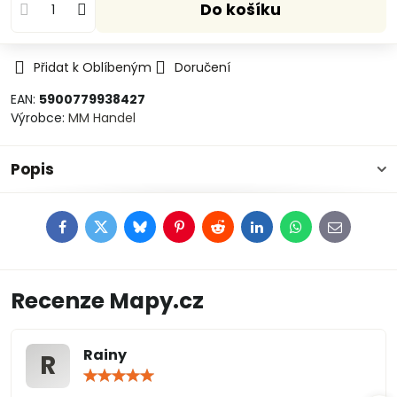
Do košíku
Přidat k Oblíbeným
Doručení
EAN:
5900779938427
Výrobce:
MM Handel
Popis
Facebook
Twitter
Bluesky
Pinterest
Reddit
LinkedIn
WhatsApp
E-
mail
Recenze Mapy.cz
Rainy
R
Hodnocení:
5