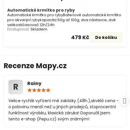
Automatické krmítko pro ryby
Automatické krmítko pro rybyBateriové automatické krmítko
pro akvarijní rybykapacita 50g až 100g, dva nástavce, dvě
velikostičasovač 12h/24h
Dostupnost:
Skladem
479 Kč
Do košíku
Recenze Mapy.cz
Rainy
R
Hodnocení:
5
/
Velice rychlé vyřízení mé zakázky (48h.),skvělá cena -
5
o polovinu menší než u jiných prodejců, stoprocentní
funkčnost výrobku, klasická záruka! Doporučil jsem
tento e-shop (Pepu.cz) svým známým!