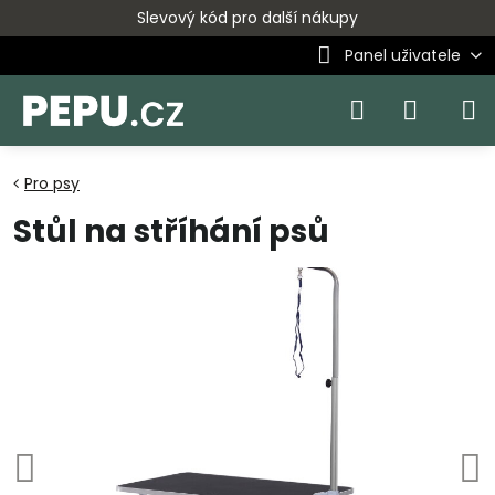
Slevový kód pro další nákupy
Panel uživatele
Pro psy
Stůl na stříhání psů