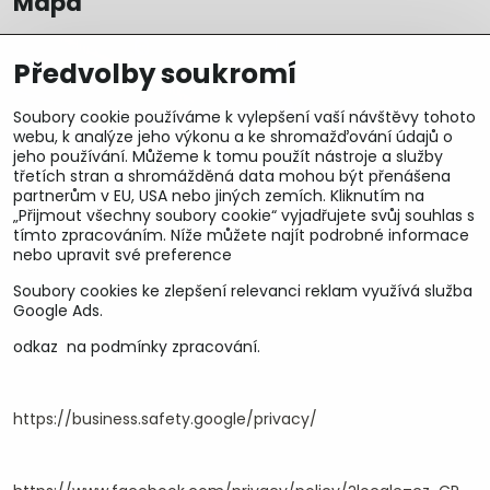
Mapa
Předvolby soukromí
Soubory cookie používáme k vylepšení vaší návštěvy tohoto
webu, k analýze jeho výkonu a ke shromažďování údajů o
jeho používání. Můžeme k tomu použít nástroje a služby
třetích stran a shromážděná data mohou být přenášena
partnerům v EU, USA nebo jiných zemích. Kliknutím na
„Přijmout všechny soubory cookie“ vyjadřujete svůj souhlas s
tímto zpracováním. Níže můžete najít podrobné informace
nebo upravit své preference
Soubory cookies ke zlepšení relevanci reklam využívá služba
U&M parts s.r.o.
Google Ads.
odkaz na podmínky zpracování.
U Zastávky 150, Horní Staré Město
54102 Trutnov, ČR
IČ 25930184
DIČ CZ25930184
https://business.safety.google/privacy/
ču.2500391705/2010
ču.274268215/0300