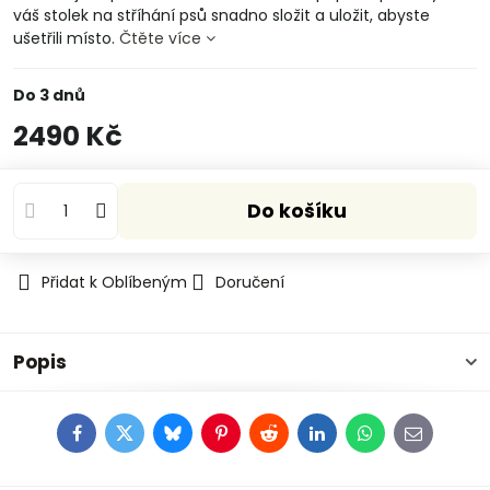
váš stolek na stříhání psů snadno složit a uložit, abyste
ušetřili místo.
Čtěte více
Do 3 dnů
2490 Kč
Do košíku
Přidat k Oblíbeným
Doručení
Popis
Facebook
Twitter
Bluesky
Pinterest
Reddit
LinkedIn
WhatsApp
E-
mail