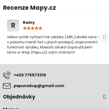
Recenze Mapy.cz
Rainy
R
Hodnocení:
5
/
Velice rychlé vyřízení mé zakázky (48h.),skvělá cena -
5
o polovinu menší než u jiných prodejců, stoprocentní
funkčnost výrobku, klasická záruka! Doporučil jsem
tento e-shop (Pepu.cz) svým známým!
+420 775973319
pepunakup​@gmail​.com
Objednávky