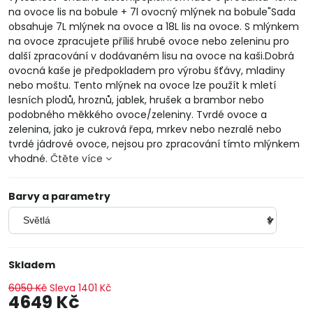
na ovoce lis na bobule + 7l ovocný mlýnek na bobule"Sada
obsahuje 7L mlýnek na ovoce a 18L lis na ovoce. S mlýnkem
na ovoce zpracujete příliš hrubé ovoce nebo zeleninu pro
další zpracování v dodávaném lisu na ovoce na kaši.Dobrá
ovocná kaše je předpokladem pro výrobu šťávy, mladiny
nebo moštu. Tento mlýnek na ovoce lze použít k mletí
lesních plodů, hroznů, jablek, hrušek a brambor nebo
podobného měkkého ovoce/zeleniny. Tvrdé ovoce a
zelenina, jako je cukrová řepa, mrkev nebo nezralé nebo
tvrdé jádrové ovoce, nejsou pro zpracování tímto mlýnkem
vhodné.
Čtěte více
Barvy a parametry
Skladem
6050 Kč
Sleva
1401 Kč
4649 Kč