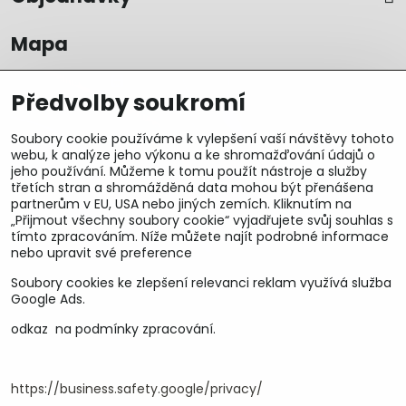
Mapa
Předvolby soukromí
Soubory cookie používáme k vylepšení vaší návštěvy tohoto
webu, k analýze jeho výkonu a ke shromažďování údajů o
jeho používání. Můžeme k tomu použít nástroje a služby
třetích stran a shromážděná data mohou být přenášena
partnerům v EU, USA nebo jiných zemích. Kliknutím na
„Přijmout všechny soubory cookie“ vyjadřujete svůj souhlas s
tímto zpracováním. Níže můžete najít podrobné informace
nebo upravit své preference
Soubory cookies ke zlepšení relevanci reklam využívá služba
U&M parts s.r.o.
Google Ads.
odkaz na podmínky zpracování.
U Zastávky 150, Horní Staré Město
54102 Trutnov, ČR
IČ 25930184
DIČ CZ25930184
https://business.safety.google/privacy/
ču.2500391705/2010