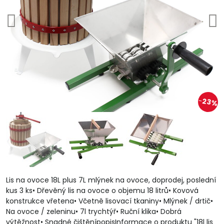
23%
Lis na ovoce 18L plus 7L mlýnek na ovoce, doprodej, poslední
kus 3 ks• Dřevěný lis na ovoce o objemu 18 litrů• Kovová
konstrukce vřetena• Včetně lisovací tkaniny• Mlýnek / drtič•
Na ovoce / zeleninu• 7l trychtýř• Ruční klika• Dobrá
výtěžnost• Snadné čištěnípopisInformace o produktu "18l lis