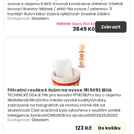
ovoce o objemu 6 litrů• Kovová konstrukce vřetena• Včetně
lisovací tkaniny• Mlýnek / drtič• Na ovoce / zeleninu• 7l
trychtýř• Ruční klika• Dobrá výtěžnost• Snadné čištění
Dostupnost:
Skladem
5350 Kč
Sleva 1501 Kč
Zobrazit
3849 Kč
Filtrační rouška k lisům na ovoce 18l 5092 |Bílá
TECHNICKÉ ÚDAJE:Filtr pro lisování FP18/18LPro lisy o objemu
18LMateriál filtračního média vysoké kvalityVýrobky
zobrazené na fotografiích se mohou mírně lišit od
skutečnosti.Část aranžmá byla vytvořena s využitím umělé
inteligence.SymbolHON5092Kód výrobce5901292625092
Dostupnost:
Skladem
123 Kč
Do košíku