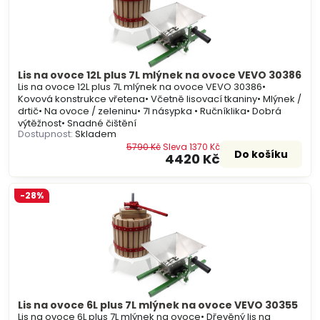
Lis na ovoce 12L plus 7L mlýnek na ovoce VEVO 30386
Lis na ovoce 12L plus 7L mlýnek na ovoce VEVO 30386•
Kovová konstrukce vřetena• Včetně lisovací tkaniny• Mlýnek /
drtič• Na ovoce / zeleninu• 7l násypka • Ručníklika• Dobrá
výtěžnost• Snadné čištění
Dostupnost:
Skladem
5790 Kč
Sleva 1370 Kč
Do košíku
4420 Kč
-28%
Lis na ovoce 6L plus 7L mlýnek na ovoce VEVO 30355
Lis na ovoce 6L plus 7L mlýnek na ovoce• Dřevěný lis na