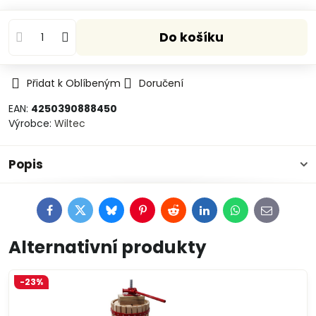
Do košíku
Přidat k Oblíbeným
Doručení
EAN:
4250390888450
Výrobce:
Wiltec
Popis
Facebook
Twitter
Bluesky
Pinterest
Reddit
LinkedIn
WhatsApp
E-
mail
Alternativní produkty
-23%