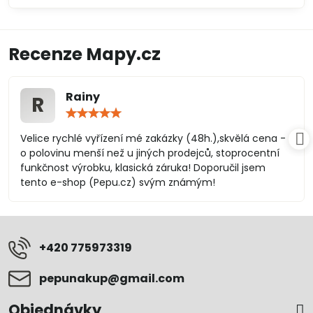
Recenze Mapy.cz
Rainy
R
Hodnocení:
5
/
Velice rychlé vyřízení mé zakázky (48h.),skvělá cena -
5
o polovinu menší než u jiných prodejců, stoprocentní
funkčnost výrobku, klasická záruka! Doporučil jsem
tento e-shop (Pepu.cz) svým známým!
+420 775973319
pepunakup​@gmail​.com
Objednávky