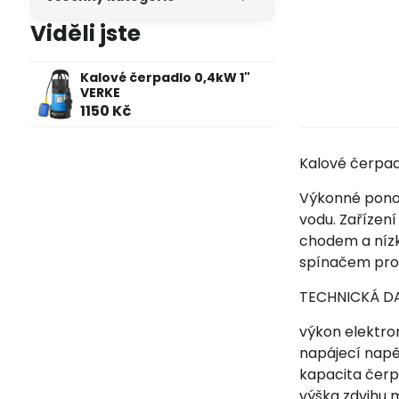
Viděli jste
Kalové čerpadlo 0,4kW 1"
VERKE
1150 Kč
Kalové čerpad
Výkonné ponor
vodu. Zařízen
chodem a nízk
spínačem pro 
TECHNICKÁ D
výkon elektro
napájecí napě
kapacita čerp
výška zdvihu 