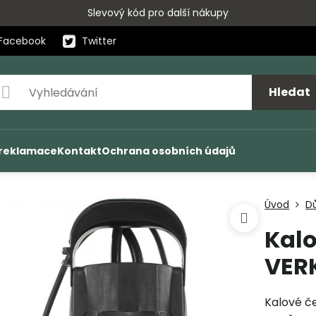
Slevový kód pro další nákupy
Facebook
Twitter
Hledat
 reklamace
Kontakt
Ochrana osobních údajů
Úvod
D
Kalo
VER
Kalové č