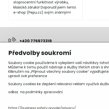
stoprocentní funkčnost výrobku,
klasická záruka! Doporučil jsem tento
e-shop (Pepu.cz) svým známým!
+420 775973319
Předvolby soukromí
pepunakup​@gmail​.com
Soubory cookie používáme k vylepšení vaší návštěvy tohot
Objednávky
Můžeme k tomu použít nástroje a služby třetích stran a 
Kliknutím na „Přijmout všechny soubory cookie“ vyjadřujet
Stav objednávky
upravit své preference
Soubory cookies ke zlepšení relevanci reklam využívá služb
odkaz na podmínky zpracování.
https://business.safety.google/privacy/