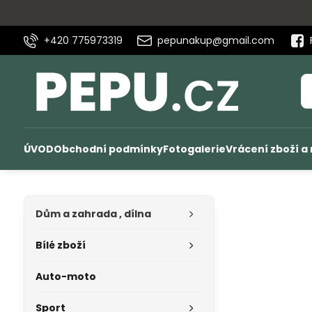
+420 775973319
pepunakup@gmail.com
ÚVOD
Obchodní podmínky
Fotogalerie
Vrácení zboží a
Dům a zahrada , dílna
Bílé zboží
Auto-moto
Sport