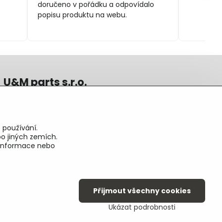
doručeno v pořádku a odpovídalo
popisu produktu na webu.
U&M parts s.r.o.
U Zastávky 150, Horní Staré Město
54102 Trutnov, ČR
IČ 25930184
 používání.
DIČ CZ25930184
o jiných zemích.
ču.2500391705/2010
é informace nebo
ču.274268215/0300
Přijmout všechny cookies
Ukázat podrobnosti