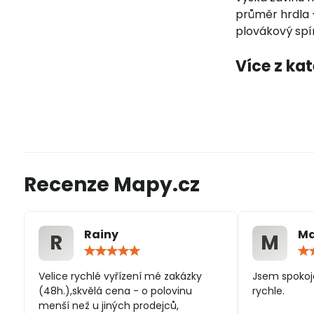
průměr hrdla -
plovákový sp
Více z ka
Recenze Mapy.cz
Rainy
Ma
R
M
Hodnocení:
5
/
Velice rychlé vyřízení mé zakázky
Jsem spokoj
5
(48h.),skvělá cena - o polovinu
rychle.
menší než u jiných prodejců,