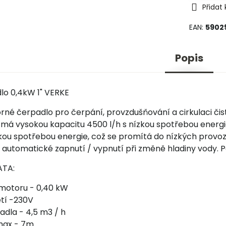
Přidat
EAN:
5902
Popis
lo 0,4kW 1" VERKE
né čerpadlo pro čerpání, provzdušňování a cirkulaci čis
í má vysokou kapacitu 4500 l/h s nízkou spotřebou energ
ou spotřebou energie, což se promítá do nízkých provo
automatické zapnutí / vypnutí při změně hladiny vody. P
ATA:
motoru - 0,40 kW
tí -230V
adla - 4,5 m3 / h
max - 7m