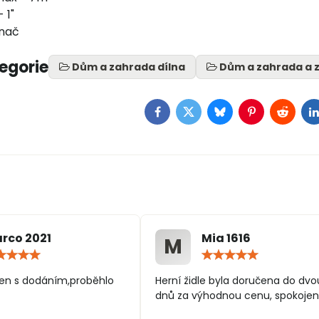
 1"
ínač
tegorie
Dům a zahrada dílna
Dům a zahrada a z
Facebook
Twitter
Bluesky
Pinterest
Reddit
L
rco 2021
Mia 1616
M
Hodnocení:
Hodn
5
5
/
/
en s dodáním,proběhlo
Herní židle byla doručena do dvo
5
5
dnů za výhodnou cenu, spokojen