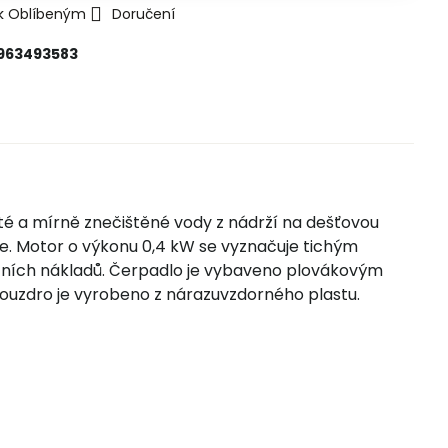
 k Oblíbeným
Doručení
963493583
té a mírně znečištěné vody z nádrží na dešťovou
ie. Motor o výkonu 0,4 kW se vyznačuje tichým
zních nákladů. Čerpadlo je vybaveno plovákovým
ouzdro je vyrobeno z nárazuvzdorného plastu.