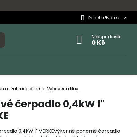
Panel uživatele
Nákupní košík
0 Kč
ům a zahrada dílna
Vybavení dílny
vé čerpadlo 0,4kW 1"
KE
erpadlo 0,4kW 1" VERKEVýkonné ponorné čerpadlo