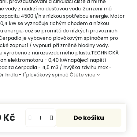
ní, provzdušňování a cirkulaci čisté a mírně
né vody z nádrží na dešťovou vodu. Zařízení má
kapacitu 4500 l/h s nízkou spotřebou energie. Motor
 0,4 kW se vyznačuje tichým chodem a nízkou
u energie, což se promítá do nízkých provozních
 Čerpadlo je vybaveno plovákovým spínačem pro
cké zapnutí / vypnutí při změně hladiny vody.
je vyrobeno z nárazuvzdorného plastu.TECHNICKÁ
on elektromotoru - 0,40 kWnapájecí napětí
acita čerpadla - 4,5 m3 / hvýška zdvihu max -
 hrdla - 1"plovákový spínač
Čtěte více
ů
0 Kč
Do košíku