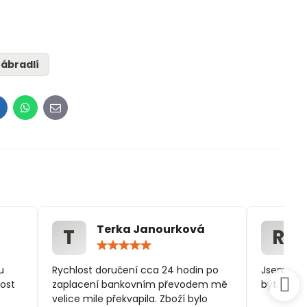
ábradlí
inkedIn
WhatsApp
E-
mail
Terka Janourková
T
R
ocení:
Hodnocení:
5
/
u
Rychlost doručení cca 24 hodin po
Jsem spo
5
ost
zaplacení bankovním převodem mě
být.
velice mile překvapila. Zboží bylo