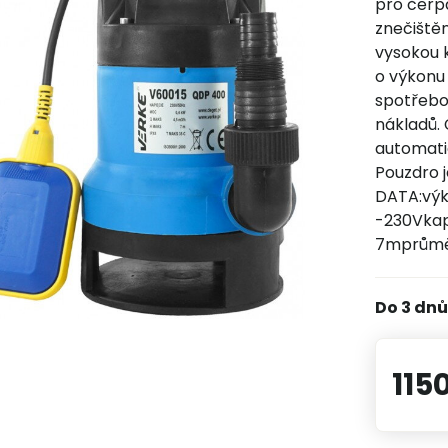
pro čerpá
znečiště
vysokou 
o výkonu
spotřebo
nákladů.
automati
Pouzdro 
DATA:výk
-230Vkap
7mprůměr
Do 3 dn
115