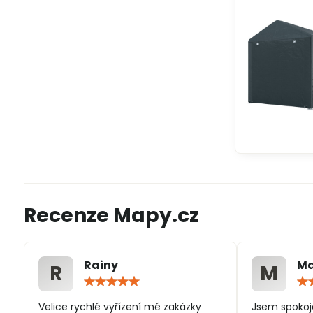
Recenze Mapy.cz
Rainy
Ma
R
M
Hodnocení:
5
/
Velice rychlé vyřízení mé zakázky
Jsem spokoj