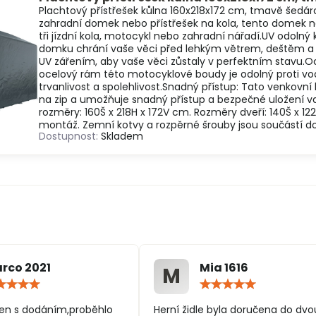
Plachtový přístřešek kůlna 160x218x172 cm, tmavě šedáro
zahradní domek nebo přístřešek na kola, tento domek n
tři jízdní kola, motocykl nebo zahradní nářadí.UV odolný
domku chrání vaše věci před lehkým větrem, deštěm a 
UV zářením, aby vaše věci zůstaly v perfektním stavu.O
ocelový rám této motocyklové boudy je odolný proti vodě
trvanlivost a spolehlivost.Snadný přístup: Tato venkovn
na zip a umožňuje snadný přístup a bezpečné uložení 
rozměry: 160Š x 218H x 172V cm. Rozměry dveří: 140Š x 
montáž. Zemní kotvy a rozpěrné šrouby jsou součástí d
Dostupnost:
Skladem
rco 2021
Mia 1616
M
Hodnocení:
Hodn
5
5
/
/
en s dodáním,proběhlo
Herní židle byla doručena do dvo