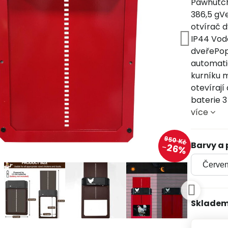
Pawhutch
386,5 gVe
otvírač d
IP44 Vod
dveřePop
automati
kurníku m
otevírají
baterie 3
více
950 Kč
Barvy a
26%
Sklade