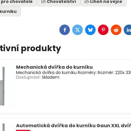
 pro chovatele
Chovatelství
Líheň na vejce
 kurniku
Facebook
Twitter
Bluesky
Pinterest
Reddit
L
tivní produkty
Mechanická dvířka do kurníku
Mechanická dvířka do kurníku Rozměry: Rozměr: 220x 330
Dostupnost:
Skladem
Automatická dvířka do kurníku Gaun XXL dví