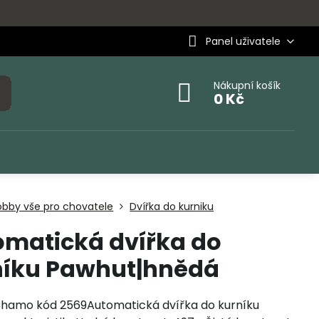
Panel uživatele
Nákupní košík
0 Kč
obby vše pro chovatele
Dvířka do kurniku
omatická dvířka do
níku Pawhut|hnědá
hamo kód 2569Automatická dvířka do kurníku