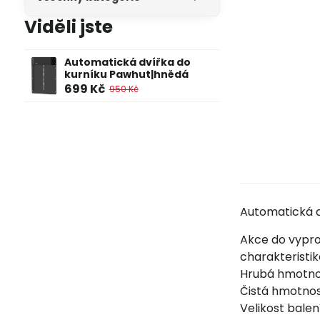
Viděli jste
Automatická dvířka do
kurníku Pawhut|hnědá
699 Kč
950 Kč
Automatická d
Akce do vypro
charakteristi
Hrubá hmotno
Čistá hmotnos
Velikost balení