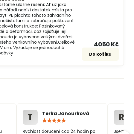
storné úložné řešení: Ať už jako
a nářadí nabízí dostatek místa pro
 kryt: PE plachta tohoto zahradního
nečistotami a zabraňuje poškození
celová konstrukce: Pozinkovaný
 a deformaci, což zajišťuje její
í bouda je vybavena velkými dveřmi
vašeho venkovního vybavení.Celkové
4050 Kč
122V cm. Vyžaduje se jednoduchá
odávky
Do košíku
Terka Janourková
T
R
ocení:
Hodnocení:
5
/
u
Rychlost doručení cca 24 hodin po
Jsem spo