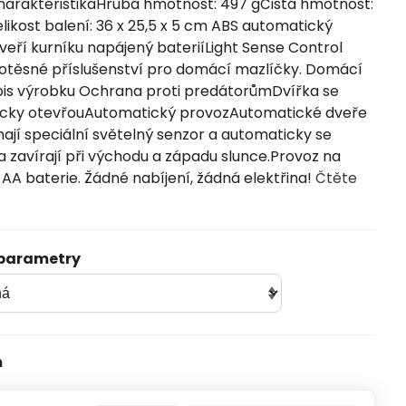
arakteristikaHrubá hmotnost: 497 gČistá hmotnost:
likost balení: 36 x 25,5 x 5 cm ABS automatický
veří kurníku napájený bateriíLight Sense Control
otěsné příslušenství pro domácí mazlíčky. Domácí
is výrobku Ochrana proti predátorůmDvířka se
cky otevřouAutomatický provozAutomatické dveře
ají speciální světelný senzor a automaticky se
 a zavírají při východu a západu slunce.Provoz na
 AA baterie. Žádné nabíjení, žádná elektřina!
Čtěte
 parametry
m