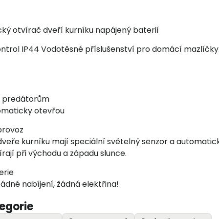
ký otvírač dveří kurníku napájený baterií
ontrol IP44 Vodotěsné příslušenství pro domácí mazlíčk
i predátorům
omaticky otevřou
provoz
veře kurníku mají speciální světelný senzor a automatic
vírají při východu a západu slunce.
erie
Žádné nabíjení, žádná elektřina!
tegorie