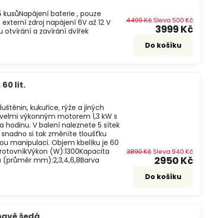
 kusůNapájení baterie , pouze
4499 Kč
Sleva 500 Kč
externí zdroj napájení 6V až 12 V
3999 Kč
 otvírání a zavírání dvířek
Do košíku
60 lit.
luštěnin, kukuřice, rýže a jiných
uje velmi výkonným motorem 1,3 kW s
a hodinu. V balení naleznete 5 sítek
a snadno si tak změníte tloušťku
nou manipulaci. Objem kbelíku je 60
ŠrotovníkVýkon (W):1300Kapacita
3890 Kč
Sleva 940 Kč
2950 Kč
a (průměr mm):2,3,4,6,8Barva
Do košíku
tmavě šedá