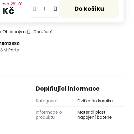
Sleva
251 Kč
Do košíku
 Kč
 k Oblíbeným
Doručení
615013880
U&M Parts
Doplňující informace
Kategorie:
Dvířka do kurniku
Informace o
Materiál plast
produktu:
napájení baterie