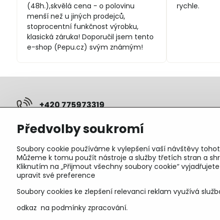
5
(48h.),skvělá cena - o polovinu
rychle.
menší než u jiných prodejců,
stoprocentní funkčnost výrobku,
klasická záruka! Doporučil jsem tento
e-shop (Pepu.cz) svým známým!
+420 775973319
Předvolby soukromí
pepunakup​@gmail​.com
Soubory cookie používáme k vylepšení vaší návštěvy tohot
Objednávky
Můžeme k tomu použít nástroje a služby třetích stran a 
Kliknutím na „Přijmout všechny soubory cookie“ vyjadřujet
Stav objednávky
upravit své preference
Soubory cookies ke zlepšení relevanci reklam využívá služb
odkaz na podmínky zpracování.