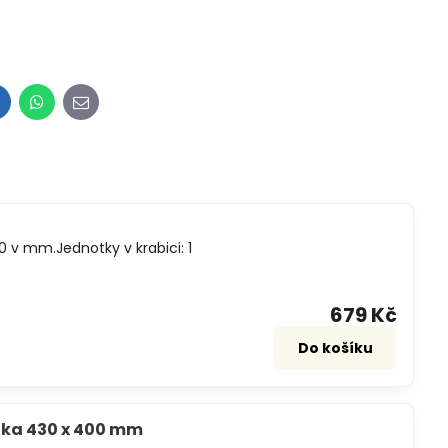
inkedIn
WhatsApp
E-
mail
 v mm.Jednotky v krabici: 1
679 Kč
Do košíku
řka 430 x 400 mm