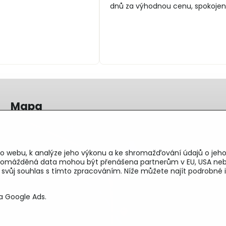
5
5
dnů za výhodnou cenu, spokojen
Mapa
o webu, k analýze jeho výkonu a ke shromažďování údajů o jeho
shromážděná data mohou být přenášena partnerům v EU, USA neb
e svůj souhlas s tímto zpracováním. Níže můžete najít podrobn
a Google Ads.