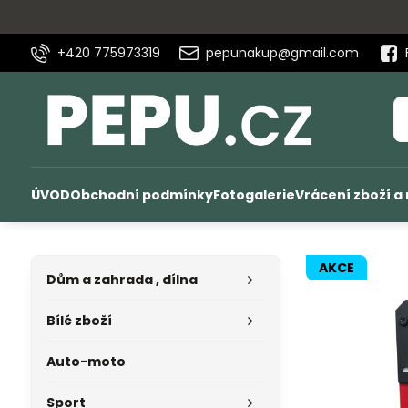
+420 775973319
pepunakup@gmail.com
ÚVOD
Obchodní podmínky
Fotogalerie
Vrácení zboží a
AKCE
Dům a zahrada , dílna
Bílé zboží
Auto-moto
Sport