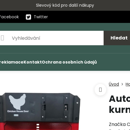
Slevový kód pro další nákupy
Facebook
Twitter
Hledat
 reklamace
Kontakt
Ochrana osobních údajů
Úvod
H
Aut
kur
Značka C