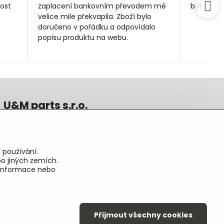
5
ost
zaplacení bankovním převodem mě
být.
velice mile překvapila. Zboží bylo
doručeno v pořádku a odpovídalo
popisu produktu na webu.
U&M parts s.r.o.
U Zastávky 150, Horní Staré Město
54102 Trutnov, ČR
IČ 25930184
 používání.
DIČ CZ25930184
o jiných zemích.
ču.2500391705/2010
é informace nebo
ču.274268215/0300
Přijmout všechny cookies