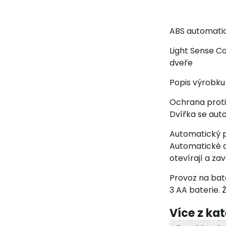
ABS automatic
Light Sense C
dveře
Popis výrobku
Ochrana prot
Dvířka se aut
Automatický 
Automatické d
otevírají a za
Provoz na bat
3 AA baterie. 
Více z ka