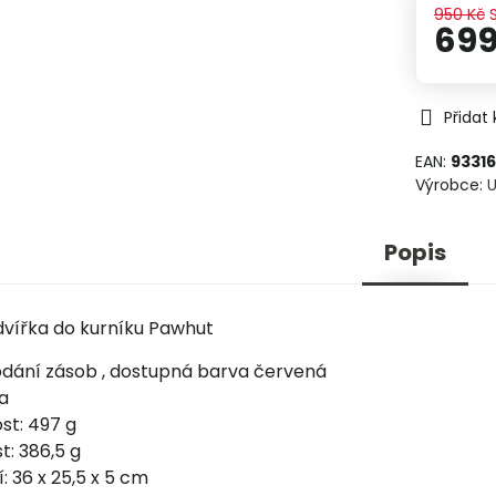
950 Kč
699
Přidat
EAN:
9331
Výrobce:
Popis
vířka do kurníku Pawhut
dání zásob , dostupná barva červená
ka
st: 497 g
t: 386,5 g
: 36 x 25,5 x 5 cm