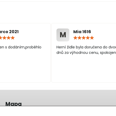
rco 2021
Mia 1616
M
Hodnocení:
Hodn
5
5
/
/
en s dodáním,proběhlo
Herní židle byla doručena do dvo
5
5
dnů za výhodnou cenu, spokojen
Mapa