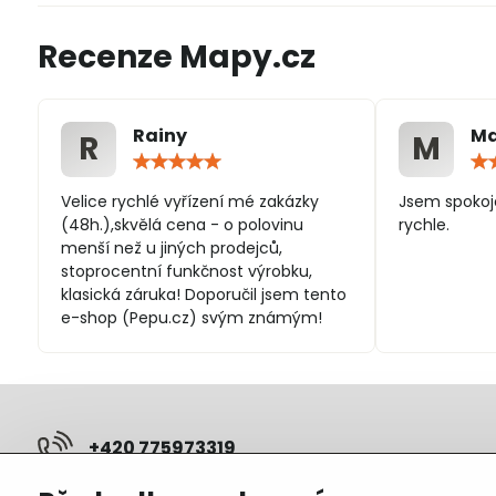
Recenze Mapy.cz
Rainy
Ma
R
M
Hodnocení:
5
/
Velice rychlé vyřízení mé zakázky
Jsem spokoj
5
(48h.),skvělá cena - o polovinu
rychle.
menší než u jiných prodejců,
stoprocentní funkčnost výrobku,
klasická záruka! Doporučil jsem tento
e-shop (Pepu.cz) svým známým!
+420 775973319