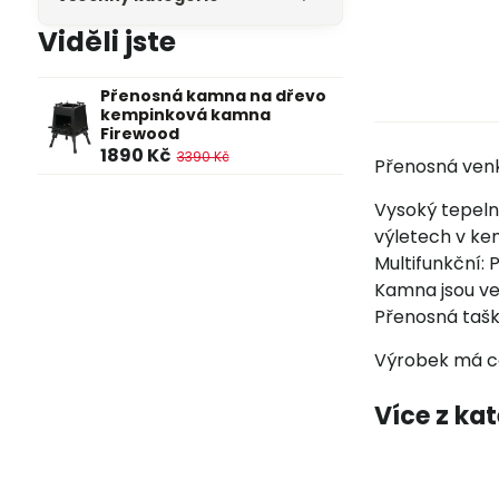
Viděli jste
Přenosná kamna na dřevo
kempinková kamna
Firewood
1890 Kč
3390 Kč
Přenosná ven
Vysoký tepelný
výletech v k
Multifunkční:
Kamna jsou ve 
Přenosná taška
Výrobek má ce
Více z ka