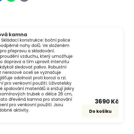
mail
ková kamna
kládací konstrukce: boční police
 podpěrné nohy dolů. Ve složeném
pro přepravu a skladování.
il proudění vzduchu, který umožňuje
 doprava a tím upravit intenzitu
koli sledovat palivo. Robustní
z nerezové oceli se vyznačuje
šťuje odolnost proti korozi a rzi.
í pro venkovní použití. Uživatelsky
 spalování materiálů a snižují jiskry
t komínových trubek o délce 26 cm,
í: tato dřevěná kamna pro stanování
3690 Kč
pení pro venkovní použití. Jsou
obné aktivity.
Do košíku