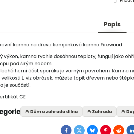
Přidat
Popis
kovní kamna na dřevo kempinková kamna Firewood
 výkon, kamna rychle dosáhnou teploty, fungují jako ohří
empu pod širým nebem.
 Plochá horní část sporáku je varným povrchem. Kamna na 
velikosti L, viz obrázek, můžete topit dřevem nebo štěpko
 je součástí.
rtifikát CE
tegorie
Dům a zahrada dílna
Zahrada
Dop
Facebook
Twitter
Bluesky
Pinterest
Reddit
L