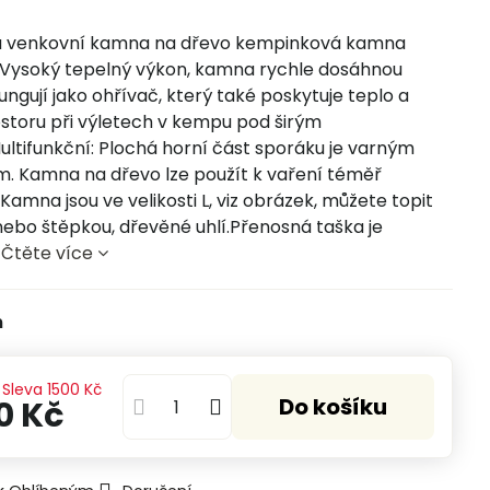
 venkovní kamna na dřevo kempinková kamna
Vysoký tepelný výkon, kamna rychle dosáhnou
fungují jako ohřívač, který také poskytuje teplo a
ostoru při výletech v kempu pod širým
ltifunkční: Plochá horní část sporáku je varným
. Kamna na dřevo lze použít k vaření téměř
 Kamna jsou ve velikosti L, viz obrázek, můžete topit
ebo štěpkou, dřevěné uhlí.Přenosná taška je
.
Čtěte více
m
Sleva
1500 Kč
Do košíku
0 Kč