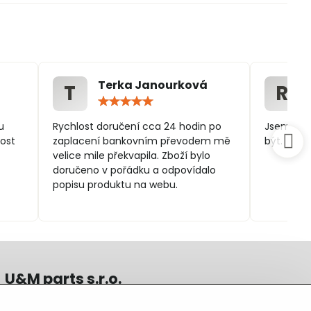
Terka Janourková
T
R
ocení:
Hodnocení:
5
/
u
Rychlost doručení cca 24 hodin po
Jsem spo
5
ost
zaplacení bankovním převodem mě
být.
velice mile překvapila. Zboží bylo
doručeno v pořádku a odpovídalo
popisu produktu na webu.
U&M parts s.r.o.
U Zastávky 150, Horní Staré Město