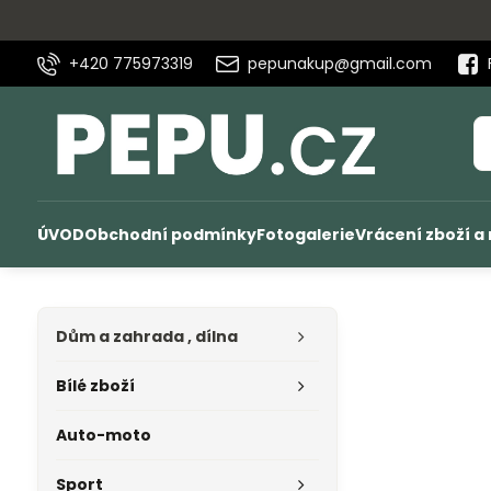
+420 775973319
pepunakup@gmail.com
ÚVOD
Obchodní podmínky
Fotogalerie
Vrácení zboží a
Dům a zahrada , dílna
Bílé zboží
Auto-moto
Sport