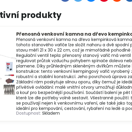
tivní produkty
Přenosná venkovní kamna na dřevo kempin
Přenosná venkovní kamna na dřevo kempinková kamna S
tohoto stanového vařiče lze složit nahoru a dvě spodní
stavu měří 21 x 30 x 22 cm, což je mimořádně pohodlné 
Regulační ventil tepla: přenosný stanový vařič má vent
regulovat průtok vzduchu pohybem spínače doleva nebo
plamene. Díky průhledným skleněným dvířkům můžete kdy
konstrukce: tento venkovní kempingový vařič vyrobený 
robustní a stabilní konstrukcí. Jeho povrchová úprava zaji
Základní rám poskytuje silnou oporu, díky čemuž je ideáln
přívětivé ovládání: malé vnitřní otvory umožňují důkladné
a kouř pro bezpečnější používání. Součástí balení je pě
které lze dle potřeby volně sestavit. Všestranné použit
se používají nejen k venkovnímu vaření, ale také jako to
ideální pro kempování, cestování, rybaření na ledě a pod
Dostupnost:
Skladem