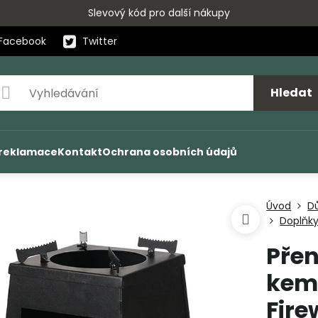
Slevový kód pro další nákupy
Facebook
Twitter
Hledat
 reklamace
Kontakt
Ochrana osobních údajů
Úvod
D
Doplňky
Pře
kem
Fir