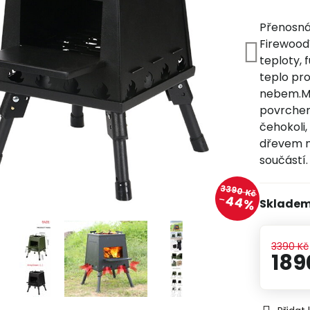
Přenosná
Firewood
teploty, 
teplo pr
nebem.Mu
povrchem
čehokoli,
dřevem n
součástí
3390 Kč
44%
Sklade
3390 Kč
189