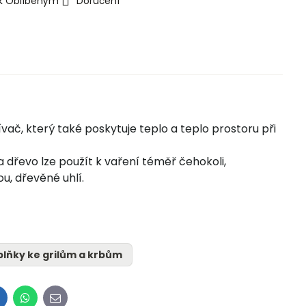
 k Oblíbeným
Doručení
vač, který také poskytuje teplo a teplo prostoru při
dřevo lze použít k vaření téměř čehokoli,
u, dřevěné uhlí.
lňky ke grilům a krbům
inkedIn
WhatsApp
E-