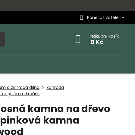
Panel uživatele
Nákupní košík
0 Kč
ům a zahrada dílna
Zahrada
 ke grilům a krbům
nosná kamna na dřevo
pinková kamna
ewood