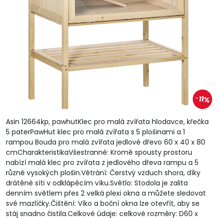
11%
Asin 12664kp, pawhutKlec pro malá zvířata hlodavce, křečka
5 paterPawHut klec pro malá zvířata s 5 plošinami a 1
rampou Bouda pro malá zvířata jedlové dřevo 60 x 40 x 80
cmCharakteristikaVšestranné: Kromě spousty prostoru
nabízí malá klec pro zvířata z jedlového dřeva rampu a 5
různě vysokých plošin.Větrání: Čerstvý vzduch shora, díky
drátěné síti v odklápěcím víku.Světlo: Stodola je zalita
denním světlem přes 2 velká plexi okna a můžete sledovat
své mazlíčky.Čištění: Víko a boční okna lze otevřít, aby se
stáj snadno čistila.Celkové údaje: celkové rozměry: D60 x