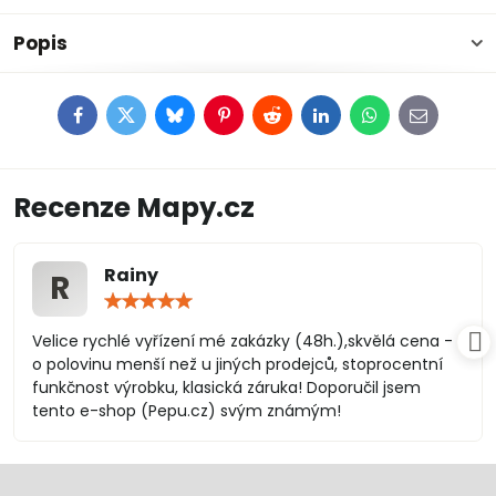
Popis
Facebook
Twitter
Bluesky
Pinterest
Reddit
LinkedIn
WhatsApp
E-
mail
Recenze Mapy.cz
Rainy
R
Hodnocení:
5
/
Velice rychlé vyřízení mé zakázky (48h.),skvělá cena -
5
o polovinu menší než u jiných prodejců, stoprocentní
funkčnost výrobku, klasická záruka! Doporučil jsem
tento e-shop (Pepu.cz) svým známým!