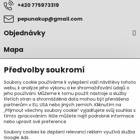
+420 775973319
pepunakup​@gmail​.com
Objednávky
Mapa
Předvolby soukromí
Soubory cookie používáme k vylepšení vaší návštěvy tohoto
webu, k analýze jeho výkonu a ke shromažďování údajů o
jeho používání. Můžeme k tomu použít nástroje a služby
třetích stran a shromážděná data mohou být přenášena
partnerům v EU, USA nebo jiných zemích. Kliknutím na
„Přijmout všechny soubory cookie“ vyjadřujete svůj souhlas s
tímto zpracováním. Níže můžete najít podrobné informace
nebo upravit své preference
Soubory cookies ke zlepšení relevanci reklam využívá služba
U&M parts s.r.o.
Google Ads.