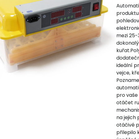
Automatic
produktu 
pohledová
elektroni
mezi 25-
dokonalý
kuřat.Po
dodatečn
ideální p
vejce, kř
Poznamene
automati
pro vaše
otáčet r
mechanis
na jejich
otáčivé 
přilepilo