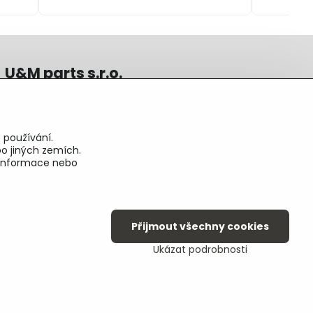
U&M parts s.r.o.
U Zastávky 150, Horní Staré Město
54102 Trutnov, ČR
IČ 25930184
 používání.
DIČ CZ25930184
o jiných zemích.
ču.2500391705/2010
é informace nebo
ču.274268215/0300
Přijmout všechny cookies
Ukázat podrobnosti