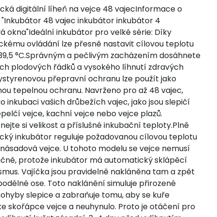
ká digitální líheň na vejce 48 vajecInformace o
"Inkubátor 48 vajec inkubátor inkubátor 4
 okna"Ideální inkubátor pro velké série: Díky
ckému ovládání lze přesně nastavit cílovou teplotu
39,5 °C.Správným a pečlivým zacházením dosáhnete
ch plodových řádků a vysokého líhnutí zdravých
lystyrenovou přepravní ochranu lze použít jako
ou tepelnou ochranu. Navrženo pro až 48 vajec,
ro inkubaci vašich drůbežích vajec, jako jsou slepičí
epelčí vejce, kachní vejce nebo vejce plazů.
jte si velikost a příslušné inkubační teploty.Plně
cký inkubátor reguluje požadovanou cílovou teplotu
 násadová vejce. U tohoto modelu se vejce nemusí
učně, protože inkubátor má automatický sklápěcí
mus. Vajíčka jsou pravidelně nakláněna tam a zpět
 podélné ose. Toto naklánění simuluje přirozené
pohyby slepice a zabraňuje tomu, aby se kuře
 ke skořápce vejce a neuhynulo. Proto je otáčení pro