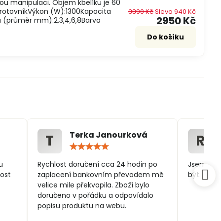
nou manipulaci. Objem kbelíku je 60
ŠrotovníkVýkon (W):1300Kapacita
3890 Kč
Sleva 940 Kč
2950 Kč
a (průměr mm):2,3,4,6,8Barva
Do košíku
Terka Janourková
T
R
ocení:
Hodnocení:
5
/
u
Rychlost doručení cca 24 hodin po
Jsem spo
5
ost
zaplacení bankovním převodem mě
být.
velice mile překvapila. Zboží bylo
doručeno v pořádku a odpovídalo
popisu produktu na webu.