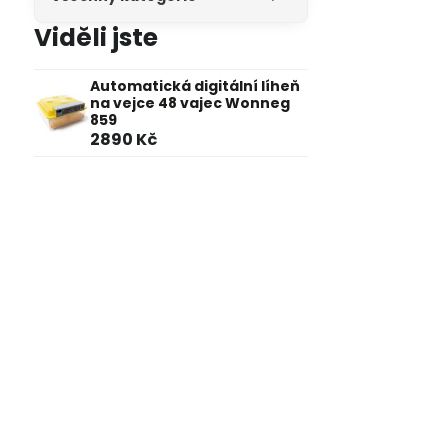
Viděli jste
Automatická digitální líheň
na vejce 48 vajec Wonneg
859
2890 Kč