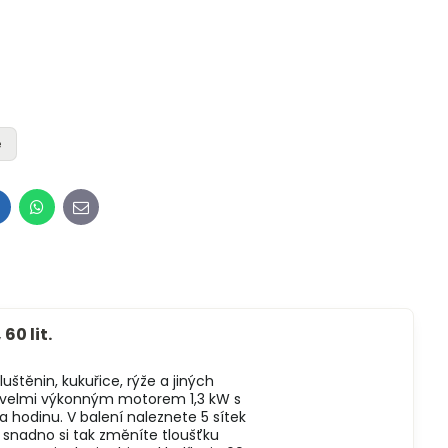
e
inkedIn
WhatsApp
E-
mail
60 lit.
luštěnin, kukuřice, rýže a jiných
uje velmi výkonným motorem 1,3 kW s
a hodinu. V balení naleznete 5 sítek
a snadno si tak změníte tloušťku