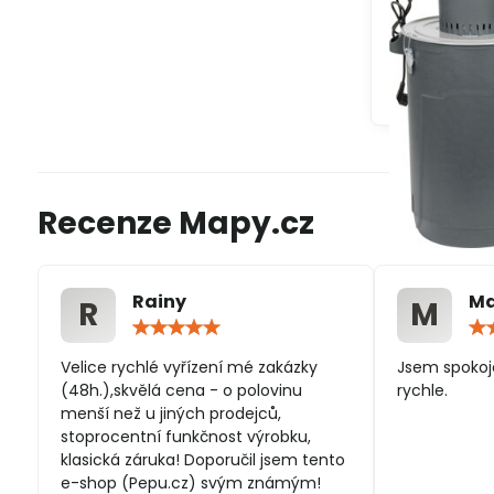
Recenze Mapy.cz
Rainy
Ma
R
M
Hodnocení:
5
/
Velice rychlé vyřízení mé zakázky
Jsem spokoj
5
(48h.),skvělá cena - o polovinu
rychle.
menší než u jiných prodejců,
stoprocentní funkčnost výrobku,
klasická záruka! Doporučil jsem tento
e-shop (Pepu.cz) svým známým!