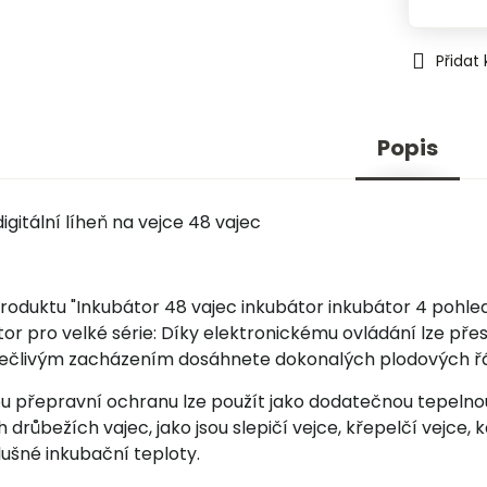
Přidat
Popis
gitální líheň na vejce 48 vajec
roduktu "Inkubátor 48 vajec inkubátor inkubátor 4 pohle
tor pro velké série: Díky elektronickému ovládání lze přes
člivým zacházením dosáhnete dokonalých plodových řád
u přepravní ochranu lze použít jako dodatečnou tepelnou
h drůbežích vajec, jako jsou slepičí vejce, křepelčí vejce
slušné inkubační teploty.