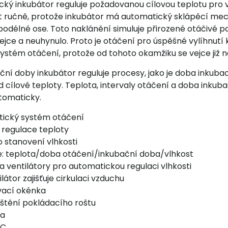
cký inkubátor reguluje požadovanou cílovou teplotu pro 
 ručně, protože inkubátor má automatický sklápěcí mech
 podélné ose. Toto naklánění simuluje přirozené otáčivé p
ejce a neuhynulo. Proto je otáčení pro úspěšné vylíhnutí
stém otáčení, protože od tohoto okamžiku se vejce již ne
í doby inkubátor reguluje procesy, jako je doba inkubace
 cílové teploty. Teplota, intervaly otáčení a doba inkub
tomaticky.
tický systém otáčení
 regulace teploty
o stanovení vlhkosti
eje: teplota/doba otáčení/inkubační doba/vlhkost
a ventilátory pro automatickou regulaci vlhkosti
látor zajišťuje cirkulaci vzduchu
ovací okénka
ištění pokládacího roštu
ka
°C