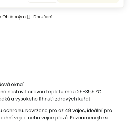
 k Oblíbeným
Doručení
dová okna"
ně nastavit cílovou teplotu mezi 25-39,5 °C.
ků a vysokého líhnutí zdravých kuřat.
 ochranu. Navrženo pro až 48 vajec, ideální pro
, kachní vejce nebo vejce plazů. Poznamenejte si