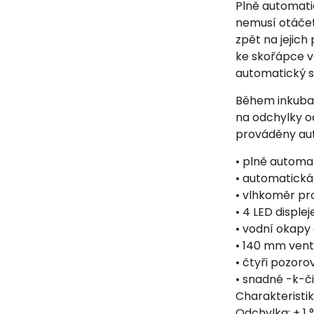
Plně automati
nemusí otáčet
zpět na jejich
ke skořápce v
automatický sy
Během inkubačn
na odchylky od
prováděny au
• plně automa
• automatická
• vlhkoměr pr
• 4 LED displ
• vodní okapy 
• 140 mm venti
• čtyři pozor
• snadné -k-č
Charakteristi
Odchylka: ± 1 