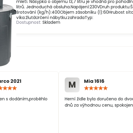
mletí. Násypka o objemu 13,7 litru je vhodná pro pohodl
litrů. Jednoduchá obsluha.Napájení:230VDruh produktu:
šrotování (kg/h):400Objem zásobníku (l):60Hrubost sít
víka:žlutáUrčení nábytku:zahradaTyp:
Dostupnost:
Skladem
rco 2021
Mia 1616
M
Hodnocení:
Hodn
5
5
/
/
en s dodáním,proběhlo
Herní židle byla doručena do dvo
5
5
dnů za výhodnou cenu, spokojen