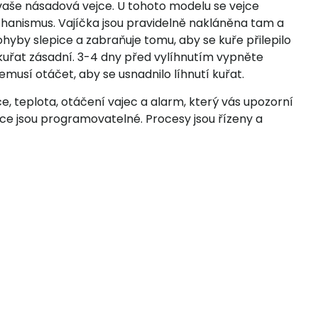
vaše násadová vejce. U tohoto modelu se vejce
anismus. Vajíčka jsou pravidelně nakláněna tam a
ohyby slepice a zabraňuje tomu, aby se kuře přilepilo
 kuřat zásadní. 3-4 dny před vylíhnutím vypněte
musí otáčet, aby se usnadnilo líhnutí kuřat.
, teplota, otáčení vajec a alarm, který vás upozorní
ace jsou programovatelné. Procesy jsou řízeny a