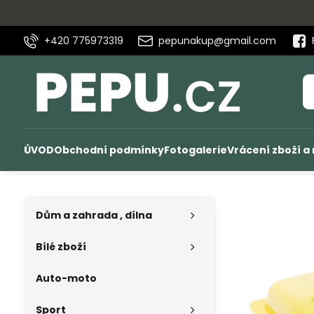
+420 775973319
pepunakup@gmail.com
ÚVOD
Obchodní podmínky
Fotogalerie
Vrácení zboží a
Dům a zahrada , dílna
Bílé zboží
Auto-moto
Sport