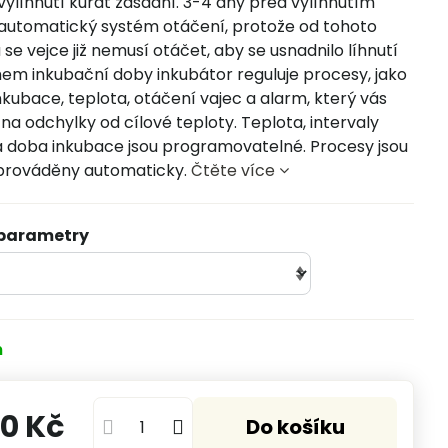
ylíhnutí kuřat zásadní. 3-4 dny před vylíhnutím
automatický systém otáčení, protože od tohoto
se vejce již nemusí otáčet, aby se usnadnilo líhnutí
hem inkubační doby inkubátor reguluje procesy, jako
nkubace, teplota, otáčení vajec a alarm, který vás
na odchylky od cílové teploty. Teplota, intervaly
a doba inkubace jsou programovatelné. Procesy jsou
 prováděny automaticky.
Čtěte více
 parametry
m
0 Kč
Do košíku