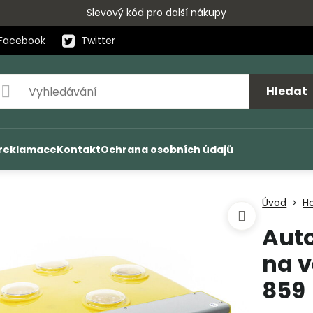
Slevový kód pro další nákupy
Facebook
Twitter
Hledat
 reklamace
Kontakt
Ochrana osobních údajů
Úvod
H
Auto
na v
859