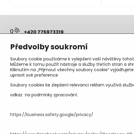
+420 775973319
Předvolby soukromí
pepunakup​@gmail​.com
Soubory cookie používáme k vylepšení vaší návštěvy tohot
Objednávky
Můžeme k tomu použít nástroje a služby třetích stran a 
Kliknutím na „Přijmout všechny soubory cookie“ vyjadřujet
Stav objednávky
upravit své preference
Soubory cookies ke zlepšení relevanci reklam využívá služb
odkaz na podmínky zpracování.
https://business.safety.google/privacy/