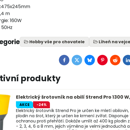
0x475x245mm
1,4 m
gie: 160W
/ 50Hz
tegorie
Hobby vše pro chovatele
Líheň na vejc
Facebook
Twitter
Bluesky
Pinterest
Reddit
L
tivní produkty
Elektrický šrotovník na obilí Strend Pro 1300 W, 
AKCE
-24%
Elektrický šrotovník Strend Pro je určen ke mletí obilovin, 
plodin na šrot, který je určen ke krmení zvířat. Dispon
ochranou proti přehřátí. Dokáže umlít až 400 kg plodin z
- 2, 3, 4, 6 a 8 mm, jejich výměna je velmi jednoduchá 