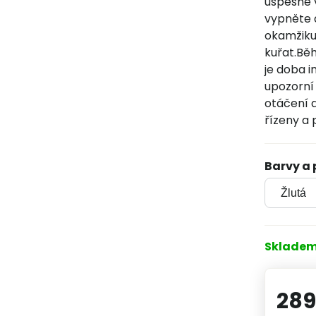
úspěšné v
vypněte 
okamžiku 
kuřat.Bě
je doba i
upozorní 
otáčení 
řízeny a
Barvy a
Sklade
289