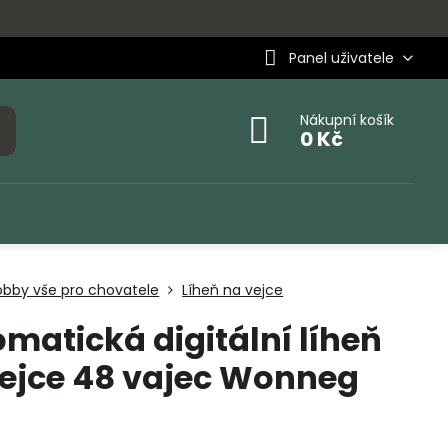
Panel uživatele
Nákupní košík
0 Kč
obby vše pro chovatele
Líheň na vejce
matická digitální líheň
ejce 48 vajec Wonneg