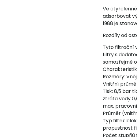
Ve čtyřčlenné
adsorbovat výš
1988 je stanov
Rozdíly od ost
Tyto filtrační
filtry s dodat
samozřejmě ob
Charakteristi
Rozměry: Vně
Vnitřní průmě
Tisk: 8,5 bar t
ztráta vody 0,
max. pracovní
Průměr (vnitř
Typ filtru: blo
propustnost fi
Počet stupňů f