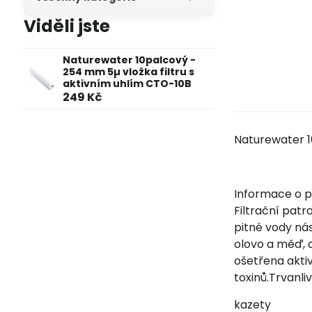
Viděli jste
Naturewater 10palcový -
254 mm 5µ vložka filtru s
aktivním uhlím CTO-10B
249 Kč
Naturewater 1
Informace o p
Filtrační patr
pitné vody nás
olovo a měď, a
ošetřena aktiv
toxinů.Trvanli
kazety