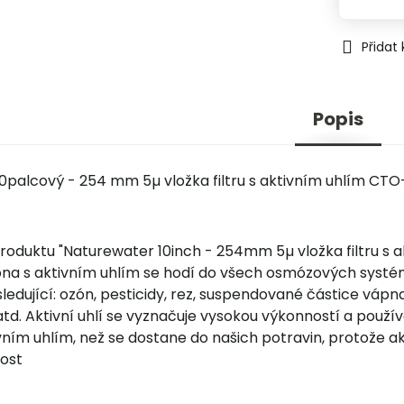
Přidat
Popis
0palcový - 254 mm 5µ vložka filtru s aktivním uhlím CTO
roduktu "Naturewater 10inch - 254mm 5µ vložka filtru s 
ona s aktivním uhlím se hodí do všech osmózových systémů s
ledující: ozón, pesticidy, rez, suspendované částice vápna,
td. Aktivní uhlí se vyznačuje vysokou výkonností a použí
ním uhlím, než se dostane do našich potravin, protože aktiv
vost