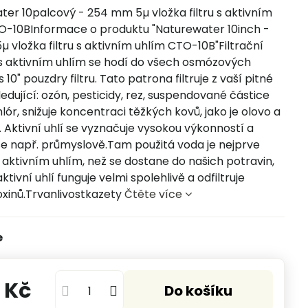
ter 10palcový - 254 mm 5µ vložka filtru s aktivním
O-10BInformace o produktu "Naturewater 10inch -
vložka filtru s aktivním uhlím CTO-10B"Filtrační
s aktivním uhlím se hodí do všech osmózových
 10" pouzdry filtru. Tato patrona filtruje z vaší pitné
edující: ozón, pesticidy, rez, suspendované částice
lór, snižuje koncentraci těžkých kovů, jako je olovo a
 Aktivní uhlí se vyznačuje vysokou výkonností a
se např. průmyslově.Tam použitá voda je nejprve
aktivním uhlím, než se dostane do našich potravin,
ktivní uhlí funguje velmi spolehlivě a odfiltruje
oxinů.Trvanlivostkazety
Čtěte více
e
 Kč
Do košíku