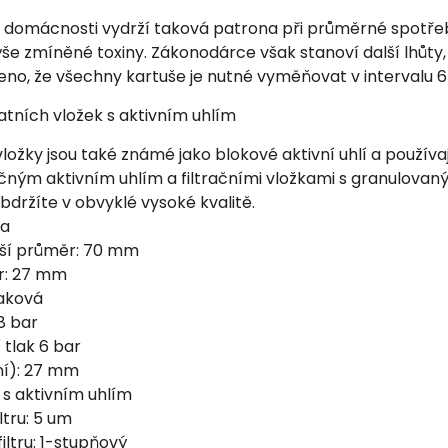
 domácnosti vydrží taková patrona při průměrné spotřeb
e zmíněné toxiny. Zákonodárce však stanoví další lhůty, 
eno, že všechny kartuše je nutné vyměňovat v intervalu 6 
atních vložek s aktivním uhlím
 vložky jsou také známé jako blokové aktivní uhlí a použí
ečným aktivním uhlím a filtračními vložkami s granulovan
držíte v obvyklé vysoké kvalitě.
ka
jší průměr: 70 mm
r: 27 mm
laková
8 bar
 tlak 6 bar
ní): 27 mm
k s aktivním uhlím
ltru: 5 um
iltru: 1-stupňový