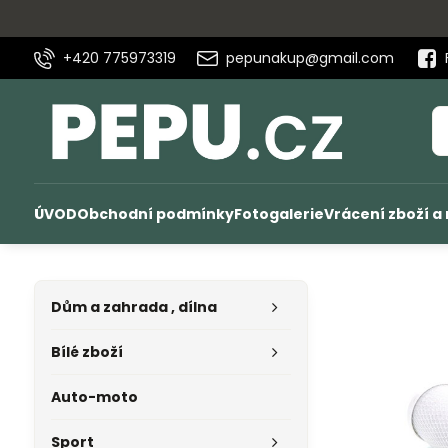
+420 775973319
pepunakup@gmail.com
ÚVOD
Obchodní podmínky
Fotogalerie
Vrácení zboží a
Dům a zahrada , dílna
Bílé zboží
Auto-moto
Sport