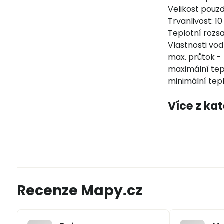
Velikost pouz
Trvanlivost: 10
Teplotní rozsa
Vlastnosti vodn
max. průtok - 
maximální tep
minimální tepl
Více z ka
Recenze Mapy.cz