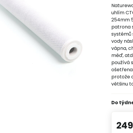
Naturewa
uhlím CT
254mm 5µ 
patrona 
systémů s
vody násl
vápna, ch
měď, atd.
používá 
ošetřena 
protože a
většinu t
Do týdn
249