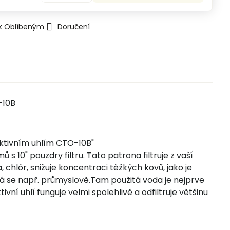
 k Oblíbeným
Doručení
-10B
aktivním uhlím CTO-10B"
 10" pouzdry filtru. Tato patrona filtruje z vaší
 chlór, snižuje koncentraci těžkých kovů, jako je
vá se např. průmyslově.Tam použitá voda je nejprve
ní uhlí funguje velmi spolehlivě a odfiltruje většinu