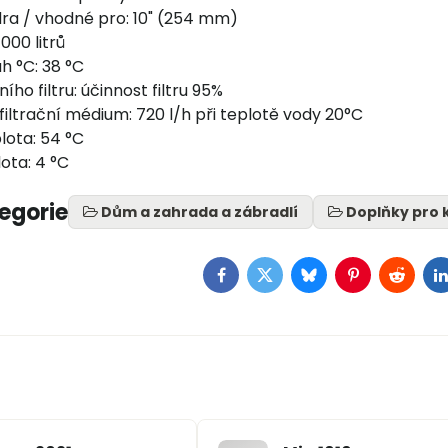
dra / vhodné pro: 10" (254 mm)
 000 litrů
h °C: 38 °C
ího filtru: účinnost filtru 95%
filtrační médium: 720 l/h při teplotě vody 20°C
lota: 54 °C
ota: 4 °C
tegorie
Dům a zahrada a zábradlí
Doplňky pro 
Facebook
Twitter
Bluesky
Pinterest
Reddit
L