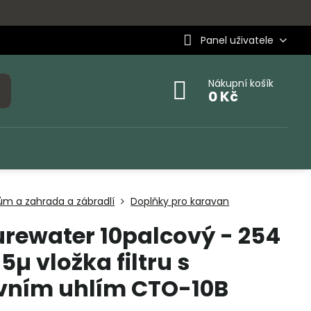
Panel uživatele
Nákupní košík
0 Kč
ům a zahrada a zábradlí
Doplňky pro karavan
rewater 10palcový - 254
µ vložka filtru s
ivním uhlím CTO-10B