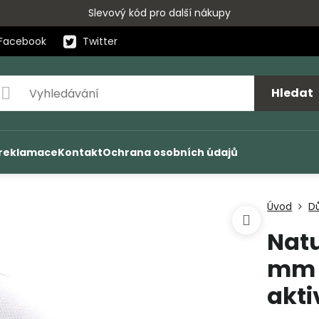
Slevový kód pro další nákupy
Facebook
Twitter
Hledat
 reklamace
Kontakt
Ochrana osobních údajů
Úvod
D
Natu
mm 5
akt