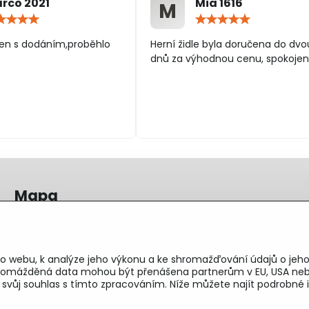
rco 2021
Mia 1616
M
Hodnocení:
Hodn
5
5
/
/
en s dodáním,proběhlo
Herní židle byla doručena do dvo
5
5
dnů za výhodnou cenu, spokojen
Mapa
o webu, k analýze jeho výkonu a ke shromažďování údajů o jeho
shromážděná data mohou být přenášena partnerům v EU, USA neb
e svůj souhlas s tímto zpracováním. Níže můžete najít podrobn