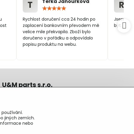
Terka Janourková
T
R
ocení:
Hodnocení:
5
/
u
Rychlost doručení cca 24 hodin po
Jsem spo
5
ost
zaplacení bankovním převodem mě
být.
velice mile překvapila. Zboží bylo
doručeno v pořádku a odpovídalo
popisu produktu na webu.
U&M parts s.r.o.
U Zastávky 150, Horní Staré Město
54102 Trutnov, ČR
IČ 25930184
 používání.
DIČ CZ25930184
o jiných zemích.
ču.2500391705/2010
é informace nebo
ču.274268215/0300