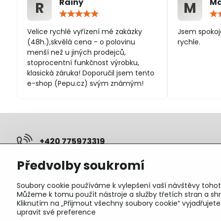
Rainy
Ma
R
M
Hodnocení:
5
/
Velice rychlé vyřízení mé zakázky
Jsem spokoj
5
(48h.),skvělá cena - o polovinu
rychle.
menší než u jiných prodejců,
stoprocentní funkčnost výrobku,
klasická záruka! Doporučil jsem tento
e-shop (Pepu.cz) svým známým!
+420 775973319
Předvolby soukromí
pepunakup​@gmail​.com
Soubory cookie používáme k vylepšení vaší návštěvy tohot
Objednávky
Můžeme k tomu použít nástroje a služby třetích stran a 
Kliknutím na „Přijmout všechny soubory cookie“ vyjadřujet
Stav objednávky
upravit své preference