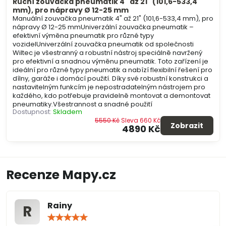
Ruční zouvačka pneumatik 4" až 21" (101,6-533,4
mm), pro nápravy Ø 12-25 mm
Manuální zouvačka pneumatik 4" až 21" (101,6-533,4 mm), pro
nápravy Ø 12-25 mmUniverzální zouvačka pneumatik –
efektivní výměna pneumatik pro různé typy
vozidelUniverzální zouvačka pneumatik od společnosti
Wiltec je všestranný a robustní nástroj speciálně navržený
pro efektivní a snadnou výměnu pneumatik. Toto zařízení je
ideální pro různé typy pneumatik a nabízí flexibilní řešení pro
dílny, garáže i domácí použití. Díky své robustní konstrukci a
nastavitelným funkcím je nepostradatelným nástrojem pro
každého, kdo potřebuje pravidelně montovat a demontovat
pneumatiky.Všestrannost a snadné použití
Dostupnost:
Skladem
5550 Kč
Sleva 660 Kč
Zobrazit
4890 Kč
Recenze Mapy.cz
Rainy
R
Hodnocení:
5