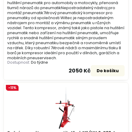
huštění pneumatik pro automobily a motocykly, přenosná
tlumič nárazů do pneumatikNepostradatelný nástroj pro
montáž pneumatik7litrový pneumatický kompresor pro
pneumatiky od společnosti Wiltec je nepostradatelným
nástrojem pro montáž a výměnu pneumatik u různých
vozidel. Tento kompresor, známý také jako pistole na huštění
pneumatik nebo zařízení na huštění pneumatik, umožňuje
rychlé a snadné huštění pneumatik silným proudem
vzduchu, který pneumatiku bezpečně a rovnoměrně umístí
na ráfek. Díky robustní 7litrové nádrži a maximálnímu tlaku 8
barů je kompresor ideální pro použití v dílnách, garážích a
mobilních pneuservisech.
Dostupnost:
Do týdne
2050 Kč
Do košíku
-11%