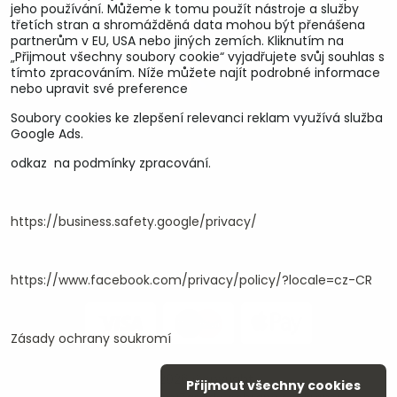
jeho používání. Můžeme k tomu použít nástroje a služby
třetích stran a shromážděná data mohou být přenášena
partnerům v EU, USA nebo jiných zemích. Kliknutím na
„Přijmout všechny soubory cookie“ vyjadřujete svůj souhlas s
tímto zpracováním. Níže můžete najít podrobné informace
nebo upravit své preference
Soubory cookies ke zlepšení relevanci reklam využívá služba
U&M parts s.r.o.
Google Ads.
odkaz na podmínky zpracování.
U Zastávky 150, Horní Staré Město
54102 Trutnov, ČR
IČ 25930184
DIČ CZ25930184
https://business.safety.google/privacy/
ču.2500391705/2010
ču.274268215/0300
https://www.facebook.com/privacy/policy/?locale=cz-CR
Zásady ochrany soukromí
©
2026
Copyright
Přijmout všechny cookies