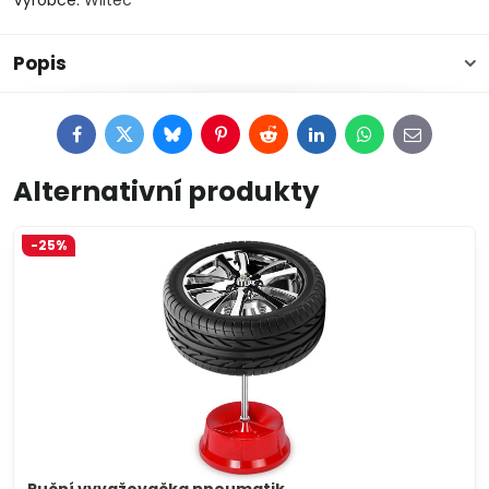
Výrobce:
Wiltec
Popis
Facebook
Twitter
Bluesky
Pinterest
Reddit
LinkedIn
WhatsApp
E-
mail
Alternativní produkty
-25%