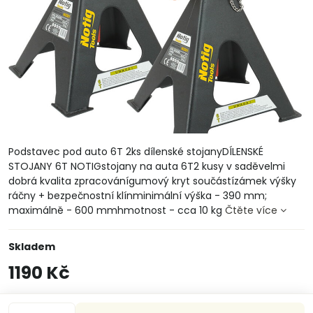
Podstavec pod auto 6T 2ks dílenské stojanyDÍLENSKÉ
STOJANY 6T NOTIGstojany na auta 6T2 kusy v saděvelmi
dobrá kvalita zpracovánígumový kryt součástízámek výšky
ráčny + bezpečnostní klínminimální výška - 390 mm;
maximálně - 600 mmhmotnost - cca 10 kg
Čtěte více
Skladem
1190 Kč