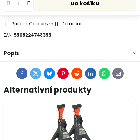
Do košíku
Přidat k Oblíbeným
Doručení
EAN:
5908224748355
Popis
Facebook
Twitter
Bluesky
Pinterest
Reddit
LinkedIn
WhatsApp
E-
mail
Alternativní produkty