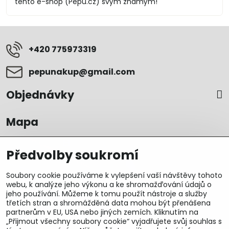
tento e-shop (Pepu.cz) svým známým!
+420 775973319
pepunakup​@gmail​.com
Objednávky
Mapa
Předvolby soukromí
Soubory cookie používáme k vylepšení vaší návštěvy tohoto
webu, k analýze jeho výkonu a ke shromažďování údajů o
jeho používání. Můžeme k tomu použít nástroje a služby
třetích stran a shromážděná data mohou být přenášena
partnerům v EU, USA nebo jiných zemích. Kliknutím na
„Přijmout všechny soubory cookie“ vyjadřujete svůj souhlas s