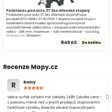
Podstavec pod auto 3T 2ks dílenské stojany
Podstavec pod auto 3T 2ks dílenské stojanyPopis
produktuSTOJÁNKY 3T NOTIG3 T stojany na auta2 kusy v
saděvelmi dobrá kvalita zpracovánígumový kryt
součástízámek výšky ráčny + bezpečnostní klínminimální
výška - 295 mm; maximum - 430 mmhmotnost - cca 5 kg
Dostupnost:
Skladem
849 Kč
Do košíku
Recenze Mapy.cz
Rainy
R
Hodnocení:
5
/
Velice rychlé vyřízení mé zakázky (48h.),skvělá cena -
5
o polovinu menší než u jiných prodejců, stoprocentní
funkčnost výrobku, klasická záruka! Doporučil jsem