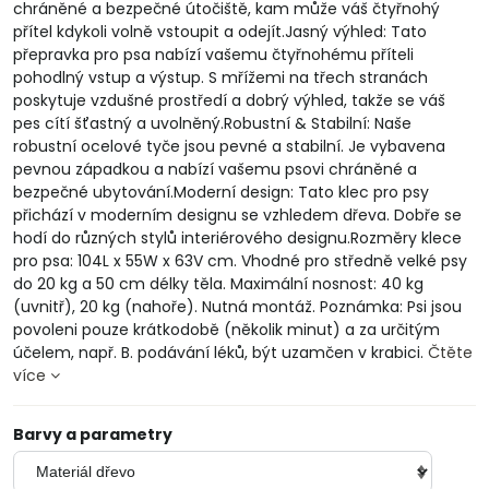
chráněné a bezpečné útočiště, kam může váš čtyřnohý
přítel kdykoli volně vstoupit a odejít.Jasný výhled: Tato
přepravka pro psa nabízí vašemu čtyřnohému příteli
pohodlný vstup a výstup. S mřížemi na třech stranách
poskytuje vzdušné prostředí a dobrý výhled, takže se váš
pes cítí šťastný a uvolněný.Robustní & Stabilní: Naše
robustní ocelové tyče jsou pevné a stabilní. Je vybavena
pevnou západkou a nabízí vašemu psovi chráněné a
bezpečné ubytování.Moderní design: Tato klec pro psy
přichází v moderním designu se vzhledem dřeva. Dobře se
hodí do různých stylů interiérového designu.Rozměry klece
pro psa: 104L x 55W x 63V cm. Vhodné pro středně velké psy
do 20 kg a 50 cm délky těla. Maximální nosnost: 40 kg
(uvnitř), 20 kg (nahoře). Nutná montáž. Poznámka: Psi jsou
povoleni pouze krátkodobě (několik minut) a za určitým
účelem, např. B. podávání léků, být uzamčen v krabici.
Čtěte
více
Barvy a parametry