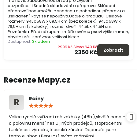
má navíc zabudovanou brzdu pro zvýšení
bezpečnosti.Snadné skladování a přeprava: Skládací
přepravní box umožňuje snadnou a pohodlnou přepravu a
uskladnění, když se nepoužívá.Údaje o produktu: Celkové
rozměry: 94L x 58W x 69,5H cm (bez koleček), 94L x 58W x
76,5H cm (s kolečky), rozměr dveří: 44,5L x 44,5H cm.
Poznámka: Před nákupem změřte svému psovi výšku ramen,
abyste určili správnou velikost klece.
Dostupnost:
Skladem
2999 Kč
Sleva 649 Kč
Zobrazit
2350 Kč
Recenze Mapy.cz
Rainy
R
Hodnocení:
5
/
Velice rychlé vyřízení mé zakázky (48h.),skvělá cena -
5
o polovinu menší než u jiných prodejců, stoprocentní
funkčnost výrobku, klasická záruka! Doporučil jsem
tento e-shop (Pepu.cz) svým známým!