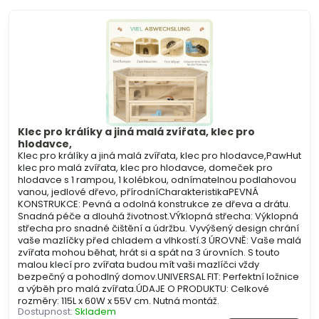
Klec pro králíky a jiná malá zvířata, klec pro
hlodavce,
Klec pro králíky a jiná malá zvířata, klec pro hlodavce,PawHut
klec pro malá zvířata, klec pro hlodavce, domeček pro
hlodavce s 1 rampou, 1 kolébkou, odnímatelnou podlahovou
vanou, jedlové dřevo, přírodníCharakteristikaPEVNÁ
KONSTRUKCE: Pevná a odolná konstrukce ze dřeva a drátu.
Snadná péče a dlouhá životnost.VÝklopná střecha: Výklopná
střecha pro snadné čištění a údržbu. Vyvýšený design chrání
vaše mazlíčky před chladem a vlhkostí.3 ÚROVNĚ: Vaše malá
zvířata mohou běhat, hrát si a spát na 3 úrovních. S touto
malou klecí pro zvířata budou mít vaši mazlíčci vždy
bezpečný a pohodlný domov.UNIVERSAL FIT: Perfektní ložnice
a výběh pro malá zvířata.ÚDAJE O PRODUKTU: Celkové
rozměry: 115L x 60W x 55V cm. Nutná montáž.
Dostupnost:
Skladem