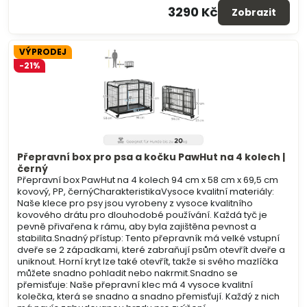
3290 Kč
Zobrazit
VÝPRODEJ
-21%
Přepravní box pro psa a kočku PawHut na 4 kolech |
černý
Přepravní box PawHut na 4 kolech 94 cm x 58 cm x 69,5 cm
kovový, PP, černýCharakteristikaVysoce kvalitní materiály:
Naše klece pro psy jsou vyrobeny z vysoce kvalitního
kovového drátu pro dlouhodobé používání. Každá tyč je
pevně přivařena k rámu, aby byla zajištěna pevnost a
stabilita.Snadný přístup: Tento přepravník má velké vstupní
dveře se 2 západkami, které zabraňují psům otevřít dveře a
uniknout. Horní kryt lze také otevřít, takže si svého mazlíčka
můžete snadno pohladit nebo nakrmit.Snadno se
přemisťuje: Naše přepravní klec má 4 vysoce kvalitní
kolečka, která se snadno a snadno přemisťují. Každý z nich