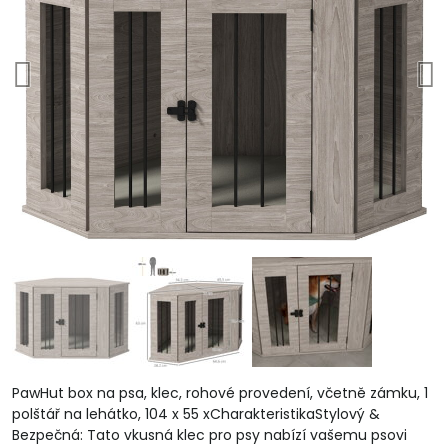
PawHut box na psa, klec, rohové provedení, včetně zámku, 1
polštář na lehátko, 104 x 55 xCharakteristikaStylový &
Bezpečná: Tato vkusná klec pro psy nabízí vašemu psovi