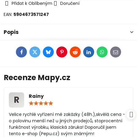
Přidat k Oblíbeným
Doručení
EAN:
5904673571247
Popis
Facebook
Twitter
Bluesky
Pinterest
Reddit
LinkedIn
WhatsApp
E-
mail
Recenze Mapy.cz
Rainy
R
Hodnocení:
5
/
Velice rychlé vyřízení mé zakázky (48h.),skvělá cena -
5
o polovinu menší než u jiných prodejců, stoprocentní
funkčnost výrobku, klasická záruka! Doporučil jsem
tento e-shop (Pepu.cz) svým známým!