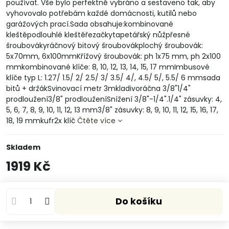
používat. Vše bylo perfektně vybráno a sestaveno tak, aby
vyhovovalo potřebám každé domácnosti, kutilů nebo
garážových prací.Sada obsahuje:kombinované
kleštěpodlouhlé kleštěřezačkytapetářský nůžpřesné
šroubovákyráčnový bitový šroubovákplochý šroubovák:
5x70mm, 6x100mmKřížový šroubovák: ph 1x75 mm, ph 2x100
mmkombinované klíče: 8, 10, 12, 13, 14, 15, 17 mmImbusové
klíče typ L: 1.27/ 1.5/ 2/ 2.5/ 3/ 3.5/ 4/, 4.5/ 5/, 5.5/ 6 mmsada
bitů + držákSvinovací metr 3mkladivoráčna 3/8"1/4"
prodloužení3/8" prodlouženíSnížení 3/8"-1/4".1/4" zásuvky: 4,
5, 6, 7, 8, 9, 10, 11, 12, 13 mm3/8" zásuvky: 8, 9, 10, 11, 12, 15, 16, 17,
18, 19 mmkufr2x klíč
Čtěte více
Skladem
1919 Kč
Do košíku