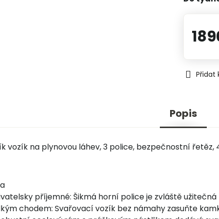
189
Přidat
Popis
k vozík na plynovou láhev, 3 police, bezpečnostní řetěz, 4
ka
ivatelsky příjemné: Šikmá horní police je zvláště užitečná 
dkým chodem: Svařovací vozík bez námahy zasuňte kamko