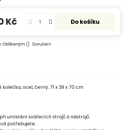
0 Kč
Do košíku
 k Oblíbeným
Doručení
 kolečka, ocel, černý, 71 x 39 x 70 cm
při umístění svářecích strojů a nástrojů.
li potřebujete.