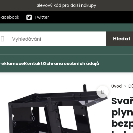
Slevový kód pro další nákupy
Facebook
Twitter
Hledat
 reklamace
Kontakt
Ochrana osobních údajů
Úvod
D
Svař
plyn
bezp