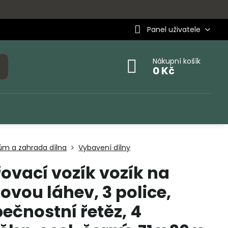
Panel uživatele
Nákupní košík
0 Kč
ům a zahrada dílna
Vybavení dílny
ovací vozík vozík na
ovou láhev, 3 police,
ečnostní řetěz, 4