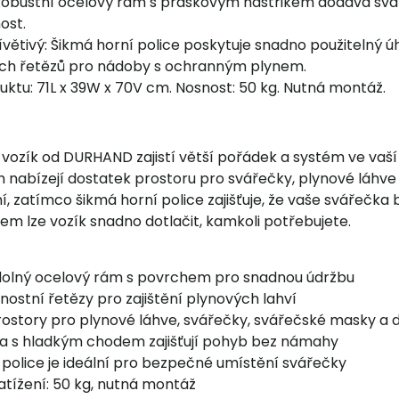
 Robustní ocelový rám s práškovým nástřikem dodává svař
ost.
ívětivý: Šikmá horní police poskytuje snadno použitelný 
ch řetězů pro nádoby s ochranným plynem.
ktu: 71L x 39W x 70V cm. Nosnost: 50 kg. Nutná montáž.
 vozík od DURHAND zajistí větší pořádek a systém ve vaš
h nabízejí dostatek prostoru pro svářečky, plynové láhve
í, zatímco šikmá horní police zajišťuje, že vaše svářečk
m lze vozík snadno dotlačit, kamkoli potřebujete.
odolný ocelový rám s povrchem pro snadnou údržbu
ostní řetězy pro zajištění plynových lahví
rostory pro plynové láhve, svářečky, svářečské masky a d
ka s hladkým chodem zajišťují pohyb bez námahy
 police je ideální pro bezpečné umístění svářečky
atížení: 50 kg, nutná montáž