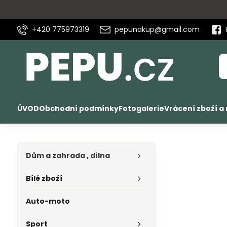
+420 775973319
pepunakup@gmail.com
ÚVOD
Obchodní podmínky
Fotogalerie
Vrácení zboží a
Dům a zahrada , dílna
Bílé zboží
Auto-moto
Sport