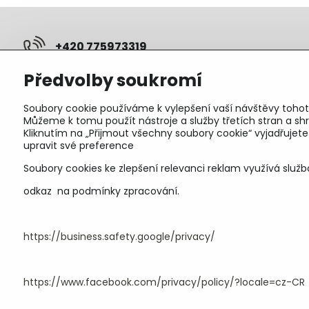
+420 775973319
Předvolby soukromí
pepunakup​@gmail​.com
Soubory cookie používáme k vylepšení vaší návštěvy tohot
Objednávky
Můžeme k tomu použít nástroje a služby třetích stran a 
Kliknutím na „Přijmout všechny soubory cookie“ vyjadřujet
Stav objednávky
upravit své preference
Soubory cookies ke zlepšení relevanci reklam využívá služb
odkaz na podmínky zpracování.
https://business.safety.google/privacy/
https://www.facebook.com/privacy/policy/?locale=cz-CR