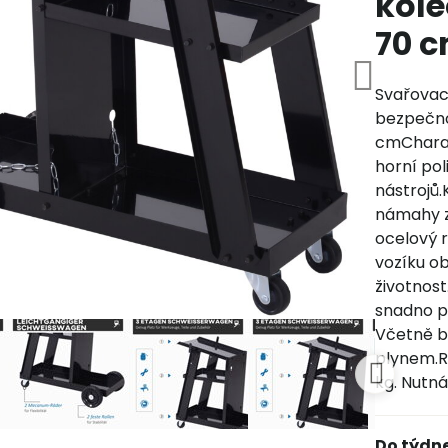
kole
70 
Svařovací
bezpečnos
cmCharak
horní pol
nástrojů
námahy z
ocelový 
vozíku ob
životnost
snadno p
Včetně b
plynem.R
kg. Nutn
Do týdn