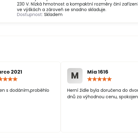
230 V. Nízká hmotnost a kompaktní rozměry činí zařízen
ve výškách a zároveň se snadno skladuje.
Dostupnost:
Skladem
rco 2021
Mia 1616
M
Hodnocení:
Hodn
5
5
/
/
en s dodáním,proběhlo
Herní židle byla doručena do dvo
5
5
dnů za výhodnou cenu, spokojen