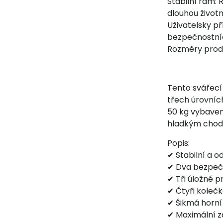
Stabilní rám:
dlouhou životn
Uživatelsky př
bezpečnostní
Rozměry produ
Tento svářecí
třech úrovníc
50 kg vybaven
hladkým chode
Popis:
✔ Stabilní a 
✔ Dva bezpečn
✔ Tři úložné p
✔ Čtyři koleč
✔ Šikmá horní
✔ Maximální z