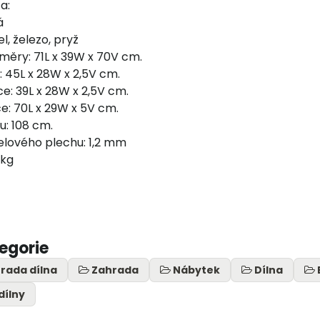
a:
á
l, železo, pryž
měry: 71L x 39W x 70V cm.
: 45L x 28W x 2,5V cm.
ce: 39L x 28W x 2,5V cm.
e: 70L x 29W x 5V cm.
u: 108 cm.
elového plechu: 1,2 mm
 kg
tegorie
rada dílna
Zahrada
Nábytek
Dílna
dílny