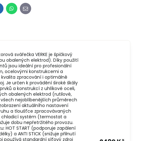
inkedIn
WhatsApp
E-
mail
orová svářečka VERKE je špičkový
ou obalených elektrod). Díky použití
ů jsou ideální pro profesionální
m, ocelovými konstrukcemi a
a kvalita zpracování i optimálně
j. Je určen k provádění široké škály
ků a konstrukcí z uhlíkové oceli,
ých obalených elektrod (rutilové,
ve všech nejoblíbenějších průměrech
 zobrazení aktuálního nastavení
druhu a tloušťce zpracovávaných
ý chladicí systém (termostat a
lužuje dobu nepřetržitého provozu.
u: HOT START (podporuje zapálení
délky) a ANTI STICK (snižuje přilnutí
j používá standardní síťový zdroj