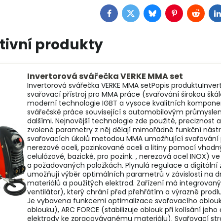
Facebook
Twitter
Bluesky
Pinterest
Reddit
L
tivní produkty
Invertorová svářečka VERKE MMA set
Invertorová svářečka VERKE MMA setPopis produktuInvert
svařovací přístroj pro MMA práce (svařování širokou škál
moderní technologie IGBT a vysoce kvalitních komponent
svářečské práce související s automobilovým průmysle
dalšími. Nejnovější technologie zde použité, preciznost 
zvolené parametry z něj dělají mimořádně funkční nástro
svařovacích úkolů metodou MMA umožňující svařování prv
nerezové oceli, pozinkované oceli a litiny pomocí vhodn
celulózové, bazické, pro pozink. , nerezová ocel INOX) 
a požadovaných položkách. Plynulá regulace a digitální
umožňují výběr optimálních parametrů v závislosti na 
materiálů a použitých elektrod. Zařízení má integrovan
ventilátor), který chrání před přehřátím a výrazně prod
Je vybavena funkcemi optimalizace svařovacího oblouk
oblouku), ARC FORCE (stabilizuje oblouk při kolísání jeho 
elektrody ke zpracovávanému materiálu). Svařovací stro