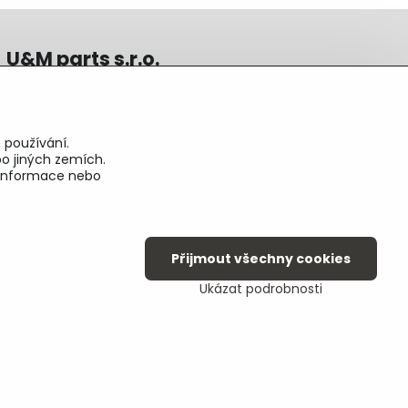
U&M parts s.r.o.
U Zastávky 150, Horní Staré Město
54102 Trutnov, ČR
IČ 25930184
 používání.
DIČ CZ25930184
o jiných zemích.
ču.2500391705/2010
é informace nebo
ču.274268215/0300
Přijmout všechny cookies
Ukázat podrobnosti