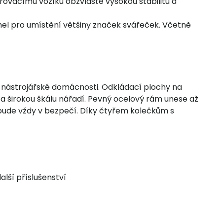
ovacímu vozíku obzvláště vysokou stabilitu a
úhel pro umístění většiny značek svářeček. Včetně
í nástrojářské domácnosti. Odkládací plochy na
 a širokou škálu nářadí. Pevný ocelový rám unese až
a bude vždy v bezpečí. Díky čtyřem kolečkům s
alší příslušenství