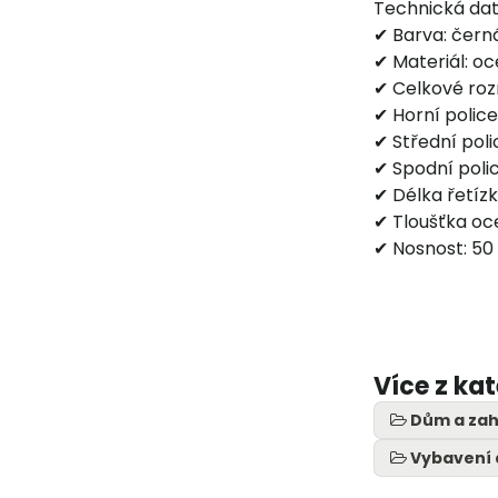
Technická dat
✔ Barva: čern
✔ Materiál: oce
✔ Celkové roz
✔ Horní police
✔ Střední poli
✔ Spodní polic
✔ Délka řetízk
✔ Tloušťka oc
✔ Nosnost: 50
Více z ka
Dům a zah
Vybavení 