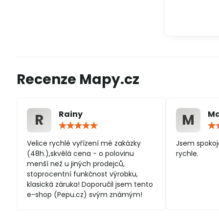
Recenze Mapy.cz
Rainy
Ma
R
M
Hodnocení:
5
/
Velice rychlé vyřízení mé zakázky
Jsem spokoj
5
(48h.),skvělá cena - o polovinu
rychle.
menší než u jiných prodejců,
stoprocentní funkčnost výrobku,
klasická záruka! Doporučil jsem tento
e-shop (Pepu.cz) svým známým!