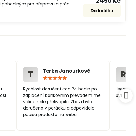
2490 Kč
í pohodlným pro přepravu a práci
Do košíku
Terka Janourková
T
R
ocení:
Hodnocení:
5
/
u
Rychlost doručení cca 24 hodin po
Jsem spo
5
ost
zaplacení bankovním převodem mě
být.
velice mile překvapila. Zboží bylo
doručeno v pořádku a odpovídalo
popisu produktu na webu.