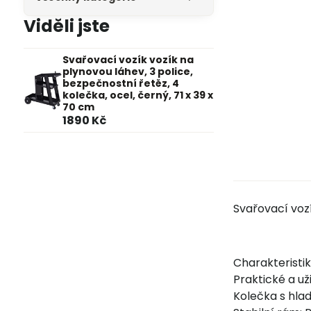
Viděli jste
Svařovací vozík vozík na
plynovou láhev, 3 police,
bezpečnostní řetěz, 4
kolečka, ocel, černý, 71 x 39 x
70 cm
1890 Kč
Svařovací vozí
Charakteristi
Praktické a už
Kolečka s hla