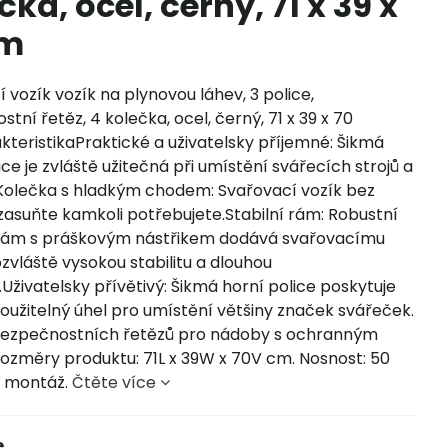
čka, ocel, černý, 71 x 39 x
cm
 vozík vozík na plynovou láhev, 3 police,
tní řetěz, 4 kolečka, ocel, černý, 71 x 39 x 70
teristikaPraktické a uživatelsky příjemné: Šikmá
ice je zvláště užitečná při umístění svářecích strojů a
.Kolečka s hladkým chodem: Svařovací vozík bez
asuňte kamkoli potřebujete.Stabilní rám: Robustní
rám s práškovým nástřikem dodává svařovacímu
zvláště vysokou stabilitu a dlouhou
.Uživatelsky přívětivý: Šikmá horní police poskytuje
oužitelný úhel pro umístění většiny značek svářeček.
ezpečnostních řetězů pro nádoby s ochranným
ozměry produktu: 71L x 39W x 70V cm. Nosnost: 50
á montáž.
Čtěte více
e