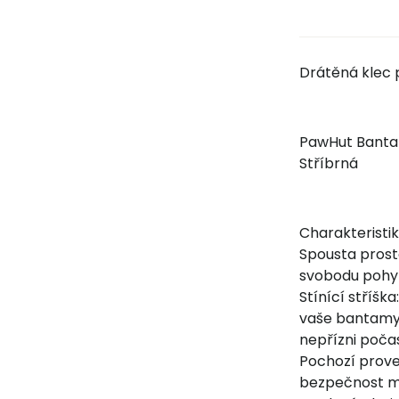
Drátěná klec 
PawHut Bantam
Stříbrná
Charakteristi
Spousta prost
svobodu pohy
Stínící stříš
vaše bantamy 
nepřízni poča
Pochozí prove
bezpečnost m