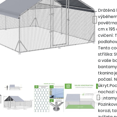
Drátěná k
výběhemP
povětrno
cm x 195
cvičení:
podlahov
Tento co
stříška: 
a vaše b
bantamy 
tkanina j
počasí. 
úkryt.Po
pochozí v
bantamy.
Pozinkova
korozi, t
zvířata 