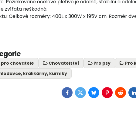
o: Pozinkované ocelové pletivo je odolné, stabilní a odoln
še zvířata neškodná.
ktu: Celkové rozměry: 400L x 300W x 195V cm. Rozměr dve
tegorie
 pro chovatele
Chovatelství
Pro psy
Pro 
hlodavce, králikárny, kurníky
Facebook
Twitter
Bluesky
Pinterest
Reddit
L