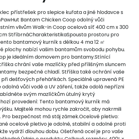
lec přístřešek pro slepice kuřata a jiné hlodavce s
awHut Bantam Chicken Coop odolný vůči
stním vlivům Walk-in Coop ocelová síť 400 cm x 300
 cm StříbrnáCharakteristikaSpousta prostoru pro
 Tento bantamový kurník s délkou 4 ma 12 ㎡
é plochy nabízí vašim bantamům svobodu pohybu.
op je ideálním domovem pro bantamy.Stínící
Stříška chrání vaše mazlíčky před přílišným sluncem
antamy bezpečně chladí. Stříška také ochrání vaše
při dešťových přeháňkách. Speciálně upravená PE
e odolná vůči vodě a UV záření, takže odolá nepřízni
Nabídněte svým mazlíčkům útulný krytý
chozí provedení: Tento bantamový kurník má
ýšku. Majitelé mohou rychle zakročit, aby nakrmili
 Pro bezpečnost má stáj zámek.Ocelové pletivo:
né ocelové pletivo je odolné, stabilní a odolné proti
akže vydrží dlouhou dobu. Ošetřená ocel je pro vaše
neškodná.Údaje o produktu: Celkové rozměry: 400L x