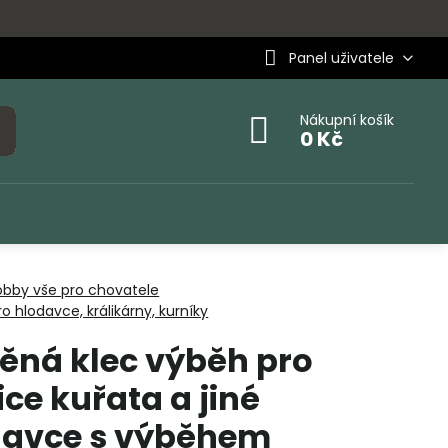
Panel uživatele
Nákupní košík
0 Kč
obby vše pro chovatele
o hlodavce, králikárny, kurníky
ěná klec výběh pro
ice kuřata a jiné
davce s výběhem