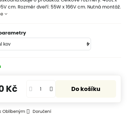
95V cm. Rozměr dveří: 55W x 166V cm. Nutná montáž.
ce
 parametry
m
0 Kč
Do košíku
 k Oblíbeným
Doručení