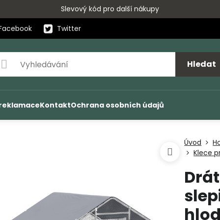
Slevový kód pro další nákupy
Facebook
Twitter
Hledat
 reklamace
Kontakt
Ochrana osobních údajů
Úvod
H
Klece pr
Drát
slep
hlo