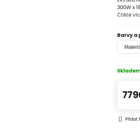
300W x 1
Čtěte ví
Barvy a
Sklade
779
Přidat