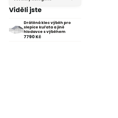
Viděli jste
Drátěná klec výběh pro
slepice kuřata a jiné
hlodavce s výběhem
7790 Kč