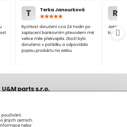
Terka Janourková
T
R
ocení:
Hodnocení:
5
/
u
Rychlost doručení cca 24 hodin po
Jsem spo
5
ost
zaplacení bankovním převodem mě
být.
velice mile překvapila. Zboží bylo
doručeno v pořádku a odpovídalo
popisu produktu na webu.
U&M parts s.r.o.
U Zastávky 150, Horní Staré Město
54102 Trutnov, ČR
IČ 25930184
 používání.
DIČ CZ25930184
o jiných zemích.
ču.2500391705/2010
é informace nebo