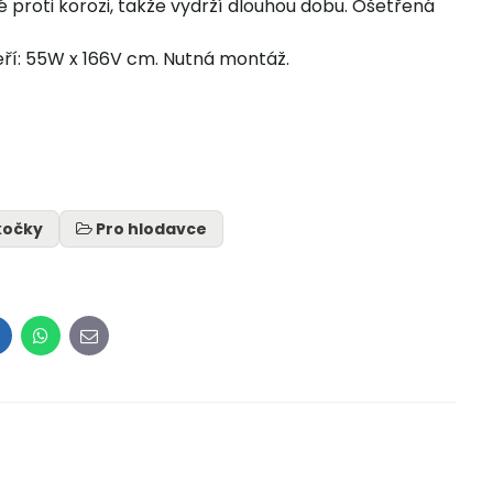
é proti korozi, takže vydrží dlouhou dobu. Ošetřená
ří: 55W x 166V cm. Nutná montáž.
kočky
Pro hlodavce
inkedIn
WhatsApp
E-
mail