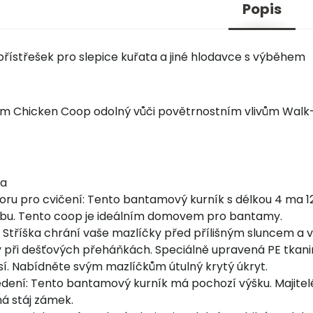
Popis
přístřešek pro slepice kuřata a jiné hlodavce s výběhem
 Chicken Coop odolný vůči povětrnostním vlivům Walk-
ka
oru pro cvičení: Tento bantamový kurník s délkou 4 ma
bu. Tento coop je ideálním domovem pro bantamy.
ka: Stříška chrání vaše mazlíčky před přílišným sluncem 
při dešťových přeháňkách. Speciálně upravená PE tkanina
sí. Nabídněte svým mazlíčkům útulný krytý úkryt.
dení: Tento bantamový kurník má pochozí výšku. Majitelé
á stáj zámek.