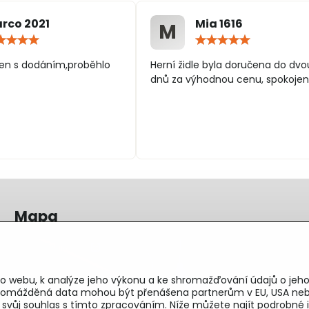
rco 2021
Mia 1616
M
Hodnocení:
Hodn
5
5
/
/
en s dodáním,proběhlo
Herní židle byla doručena do dvo
5
5
dnů za výhodnou cenu, spokojen
Mapa
o webu, k analýze jeho výkonu a ke shromažďování údajů o jeho
shromážděná data mohou být přenášena partnerům v EU, USA neb
e svůj souhlas s tímto zpracováním. Níže můžete najít podrobn