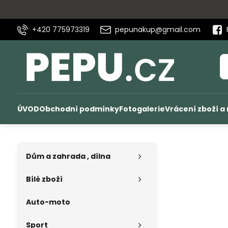
+420 775973319
pepunakup@gmail.com
ÚVOD
Obchodní podmínky
Fotogalerie
Vrácení zboží a
Dům a zahrada , dílna
Bílé zboží
Auto-moto
Sport