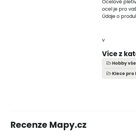
Ocelové pletiv
ocel je pro va
Údaje o produ
v
Více z ka
Hobby vše
Klece pro 
Recenze Mapy.cz