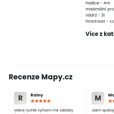
hadice - 4m
maximální pra
nádrž - 3l
hmotnost - cc
Více z ka
Recenze Mapy.cz
Rainy
Ma
R
M
Hodnocení:
5
/
Velice rychlé vyřízení mé zakázky
Jsem spokoj
5