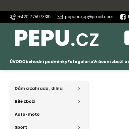
+420 775973319
pepunakup@gmail.com
ÚVOD
Obchodní podmínky
Fotogalerie
Vrácení zboží a
Dům a zahrada , dílna
Bílé zboží
Auto-moto
Sport