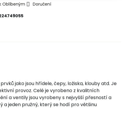
 k Oblíbeným
Doručení
224749055
vků jako jsou hřídele, čepy, ložiska, klouby atd. Je
ktivní provoz. Celé je vyrobeno z kvalitních
í a ventily jsou vyrobeny s nejvyšší přesností a
ý a jeden pružný, který se hodí pro většinu