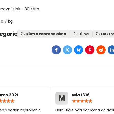
covní tlak - 30 MPa
a 7 kg
tegorie
Dům a zahrada dílna
Dílna
Elektr
Facebook
Twitter
Bluesky
Pinterest
Reddit
L
rco 2021
Mia 1616
M
Hodnocení:
Hodn
5
5
/
/
en s dodáním,proběhlo
Herní židle byla doručena do dvo
5
5