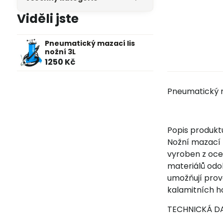
Viděli jste
Pneumatický mazací lis
nožní 3L
1250 Kč
Pneumatický m
Popis produkt
Nožní mazací l
vyroben z ocel
materiálů odo
umožňují provo
kalamitních ho
TECHNICKÁ D