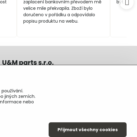
ost
zaplacení bankovním převodem mě
být.
velice mile překvapila. Zboží bylo
doručeno v pořádku a odpovídalo
popisu produktu na webu.
U&M parts s.r.o.
U Zastávky 150, Horní Staré Město
54102 Trutnov, ČR
IČ 25930184
 používání.
DIČ CZ25930184
o jiných zemích.
ču.2500391705/2010
é informace nebo
ču.274268215/0300
Přijmout všechny cookies