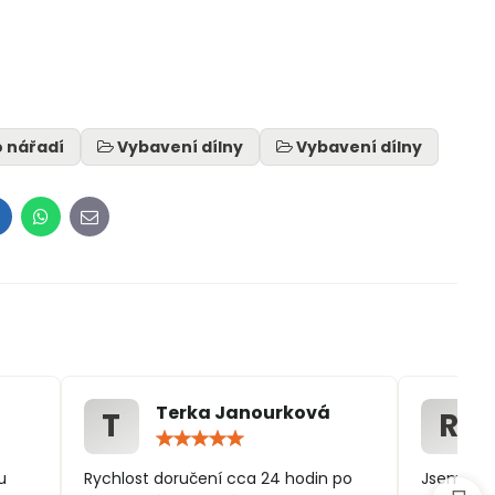
o nářadí
Vybavení dílny
Vybavení dílny
inkedIn
WhatsApp
E-
mail
Terka Janourková
T
R
ocení:
Hodnocení:
5
/
u
Rychlost doručení cca 24 hodin po
Jsem spo
5