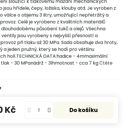
řízení sloužící k tlakovému mazání mechanických
o jsou hřídele, čepy, ložiska, klouby atd. Je vyroben z
 válce o objemu 3 litry, umožňující nepřetržitý a
 provoz. Celé je vyrobeno z kvalitních materiálů
 dlouhodobému působení tuků a olejů. Všechna
 ventily jsou vyrobeny s nejvyšší přesností a
provoz při tlaku až 30 MPa. Sada obsahuje dva hroty,
ý a jeden pružný, který se hodí pro většinu
ích holí.TECHNICKÁ DATA:hadice - 4mmaximální
 tlak - 30 MPanádrž - 3lhmotnost - cca 7 kg
Čtěte
e
0 Kč
Do košíku