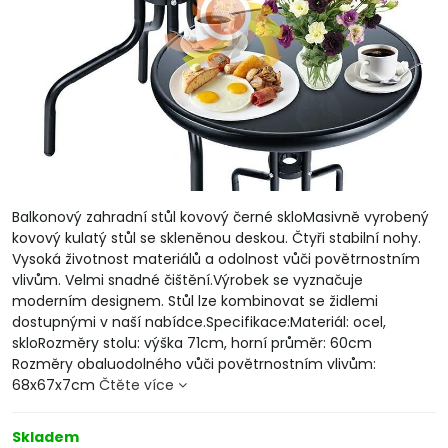
Balkonový zahradní stůl kovový černé skloMasivně vyrobený
kovový kulatý stůl se skleněnou deskou. Čtyři stabilní nohy.
Vysoká životnost materiálů a odolnost vůči povětrnostním
vlivům. Velmi snadné čištění.Výrobek se vyznačuje
moderním designem. Stůl lze kombinovat se židlemi
dostupnými v naší nabídce.Specifikace:Materiál: ocel,
skloRozměry stolu: výška 71cm, horní průměr: 60cm
Rozměry obaluodolného vůči povětrnostním vlivům:
68x67x7cm
Čtěte více
Skladem