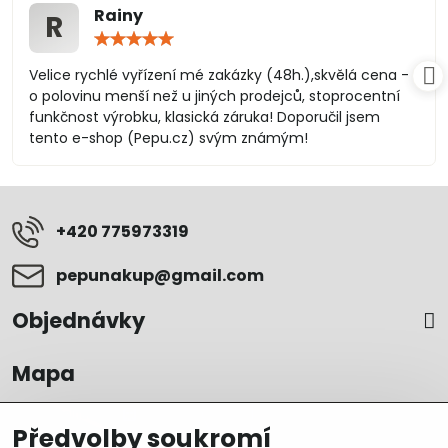
Rainy
R
Hodnocení:
5
/
Velice rychlé vyřízení mé zakázky (48h.),skvělá cena -
5
o polovinu menší než u jiných prodejců, stoprocentní
funkčnost výrobku, klasická záruka! Doporučil jsem
tento e-shop (Pepu.cz) svým známým!
+420 775973319
pepunakup​@gmail​.com
Objednávky
Mapa
Předvolby soukromí