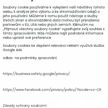
Soubory cookie používáme k vylepšení vaší návštěvy tohoto
webu, k analýze jeho výkonu a ke shromažďování údajů o
jeho používání. Můžeme k tomu použít nástroje a služby
třetích stran a shromážděná data mohou být přenášena
partnerům v EU, USA nebo jiných zemích. Kliknutím na
„Přijmout všechny soubory cookie“ vyjadřujete svůj souhlas s
tímto zpracováním. Níže můžete najít podrobné informace
nebo upravit své preference
Soubory cookies ke zlepšení relevanci reklam využívá služba
U&M parts s.r.o.
Google Ads.
odkaz na podmínky zpracování.
U Zastávky 150, Horní Staré Město
54102 Trutnov, ČR
IČ 25930184
DIČ CZ25930184
https://business.safety.google/privacy/
ču.2500391705/2010
ču.274268215/0300
https://www.facebook.com/privacy/policy/?locale=cz-CR
Zásady ochrany soukromí