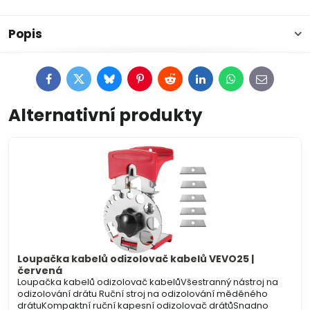
Popis
Facebook
Twitter
Bluesky
Pinterest
Reddit
LinkedIn
WhatsApp
E-
mail
Alternativní produkty
Loupačka kabelů odizolovač kabelů VEVO25 |
červená
Loupačka kabelů odizolovač kabelůVšestranný nástroj na
odizolování drátu Ruční stroj na odizolování měděného
drátuKompaktní ruční kapesní odizolovač drátůSnadno