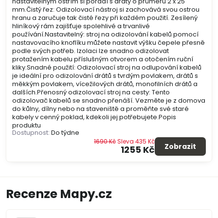
nastavitelným ostřím si poradí s dráty o průměru 2 x 25
mm.Čistý řez: Odizolovací nástroj si zachovává svou ostrou
hranu a zaručuje tak čisté řezy při každém použití. Zesílený
hliníkový rám zajišťuje spolehlivé a trvanlivé
používání.Nastavitelný: stroj na odizolování kabelů pomocí
nastavovacího knoflíku můžete nastavit výšku čepele přesně
podle svých potřeb. Izolaci lze snadno odizolovat
protažením kabelu příslušným otvorem a otočením ruční
kliky.Snadné použití: Odizolovací stroj na odlupování kabelů
je ideální pro odizolování drátů s tvrdým povlakem, drátů s
měkkým povlakem, vícežilových drátů, monofilních drátů a
dalších.Přenosný odizolovací stroj na cesty: Tento
odizolovač kabelů se snadno přenáší. Vezměte je z domova
do kůlny, dílny nebo na staveniště a proměňte své staré
kabely v cenný poklad, kdekoli jej potřebujete.Popis
produktu
Dostupnost:
Do týdne
1690 Kč
Sleva 435 Kč
Zobrazit
1255 Kč
Recenze Mapy.cz