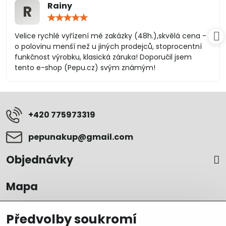
Rainy
R
Hodnocení:
5
/
Velice rychlé vyřízení mé zakázky (48h.),skvělá cena -
5
o polovinu menší než u jiných prodejců, stoprocentní
funkčnost výrobku, klasická záruka! Doporučil jsem
tento e-shop (Pepu.cz) svým známým!
+420 775973319
pepunakup​@gmail​.com
Objednávky
Mapa
Předvolby soukromí