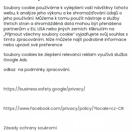
Soubory cookie používáme k vylepšení vaší návštěvy tohoto
webu, k analýze jeho výkonu a ke shromažďování údajů o
jeho používání. Můžeme k tomu použít nástroje a služby
třetích stran a shromážděná data mohou být přenášena
partnerům v EU, USA nebo jiných zemích. Kliknutím na
„Přijmout všechny soubory cookie“ vyjadřujete svůj souhlas s
tímto zpracováním. Níže můžete najít podrobné informace
nebo upravit své preference
Soubory cookies ke zlepšení relevanci reklam využívá služba
U&M parts s.r.o.
Google Ads.
odkaz na podmínky zpracování.
U Zastávky 150, Horní Staré Město
54102 Trutnov, ČR
IČ 25930184
DIČ CZ25930184
https://business.safety.google/privacy/
ču.2500391705/2010
ču.274268215/0300
https://www.facebook.com/privacy/policy/?locale=cz-CR
Zásady ochrany soukromí