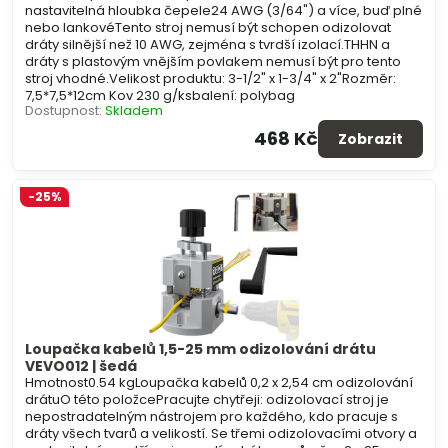
nastavitelná hloubka čepele24 AWG (3/64") a více, buď plné
nebo lankovéTento stroj nemusí být schopen odizolovat
dráty silnější než 10 AWG, zejména s tvrdší izolací.THHN a
dráty s plastovým vnějším povlakem nemusí být pro tento
stroj vhodné.Velikost produktu: 3-1/2" x 1-3/4" x 2"Rozměr:
7,5*7,5*12cm Kov 230 g/ksbalení: polybag
Dostupnost:
Skladem
468 Kč
Zobrazit
-25%
Loupačka kabelů 1,5-25 mm odizolování drátu
VEVO012 | šedá
Hmotnost0.54 kgLoupačka kabelů 0,2 x 2,54 cm odizolování
drátuO této položcePracujte chytřeji: odizolovací stroj je
nepostradatelným nástrojem pro každého, kdo pracuje s
dráty všech tvarů a velikostí. Se třemi odizolovacími otvory a