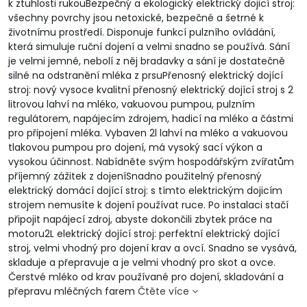
k ztuhlosti rukouBezpečný a ekologický elektrický dojicí stroj:
všechny povrchy jsou netoxické, bezpečné a šetrné k
životnímu prostředí. Disponuje funkcí pulzního ovládání,
která simuluje ruční dojení a velmi snadno se používá. Sání
je velmi jemné, nebolí z něj bradavky a sání je dostatečně
silné na odstranění mléka z prsuPřenosný elektrický dojící
stroj: nový vysoce kvalitní přenosný elektrický dojící stroj s 2
litrovou lahví na mléko, vakuovou pumpou, pulzním
regulátorem, napájecím zdrojem, hadicí na mléko a částmi
pro připojení mléka. Vybaven 2l lahví na mléko a vakuovou
tlakovou pumpou pro dojení, má vysoký sací výkon a
vysokou účinnost. Nabídněte svým hospodářským zvířatům
příjemný zážitek z dojeníSnadno použitelný přenosný
elektrický domácí dojící stroj: s tímto elektrickým dojicím
strojem nemusíte k dojení používat ruce. Po instalaci stačí
připojit napájecí zdroj, abyste dokončili zbytek práce na
motoru2L elektrický dojící stroj: perfektní elektrický dojící
stroj, velmi vhodný pro dojení krav a ovcí. Snadno se vysává,
skladuje a přepravuje a je velmi vhodný pro skot a ovce.
Čerstvé mléko od krav používané pro dojení, skladování a
přepravu mléčných farem
Čtěte více