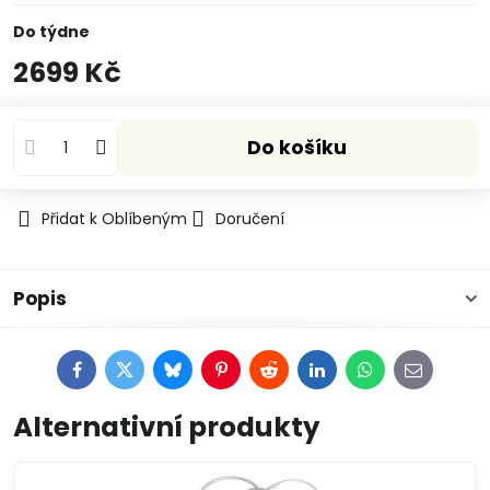
Do týdne
2699 Kč
Do košíku
Přidat k Oblíbeným
Doručení
Popis
Facebook
Twitter
Bluesky
Pinterest
Reddit
LinkedIn
WhatsApp
E-
mail
Alternativní produkty