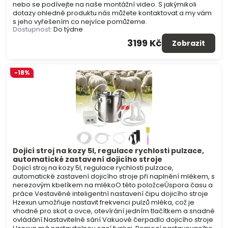
nebo se podívejte na naše montážní video. S jakýmikoli
dotazy ohledně produktu nás můžete kontaktovat a my vám
s jeho vyřešením co nejvíce pomůžeme.
Dostupnost:
Do týdne
3199 Kč
Zobrazit
-18%
Dojicí stroj na kozy 5l, regulace rychlosti pulzace,
automatické zastavení dojicího stroje
Dojicí stroj na kozy 5l, regulace rychlosti pulzace,
automatické zastavení dojicího stroje při naplnění mlékem, s
nerezovým kbelíkem na mlékoO této položceÚspora času a
práce Vestavěné inteligentní nastavení čipu dojicího stroje
Hzexun umožňuje nastavit frekvenci pulzů mléka, což je
vhodné pro skot a ovce, otevírání jedním tlačítkem a snadné
ovládání.Nastavitelné sání Vakuové čerpadlo dojicího stroje