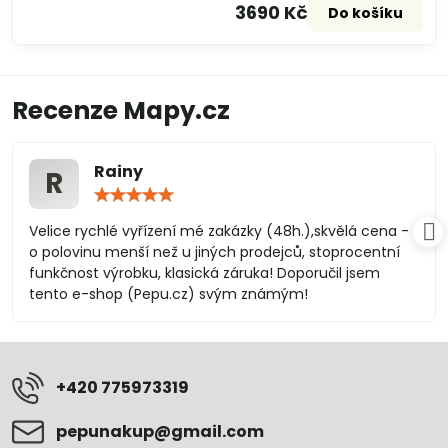
3690 Kč
Do košíku
Recenze Mapy.cz
Rainy
R
Hodnocení:
5
/
Velice rychlé vyřízení mé zakázky (48h.),skvělá cena -
5
o polovinu menší než u jiných prodejců, stoprocentní
funkčnost výrobku, klasická záruka! Doporučil jsem
tento e-shop (Pepu.cz) svým známým!
+420 775973319
pepunakup​@gmail​.com