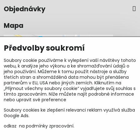
Objednávky
Mapa
Předvolby soukromí
Soubory cookie používáme k vylepšení vaší návštěvy tohoto
webu, k analýze jeho výkonu a ke shromažďování údajů o
jeho používání. Můžeme k tomu použít nástroje a služby
třetích stran a shromážděná data mohou být přenášena
partnerům v EU, USA nebo jiných zemích. Kliknutím na
„Přijmout všechny soubory cookie“ vyjadřujete svůj souhlas s
tímto zpracováním. Níže můžete najít podrobné informace
nebo upravit své preference
U&M parts s.r.o.
Soubory cookies ke zlepšení relevanci reklam využívá služba
Google Ads.
U Zastávky 150, Horní Staré Město
odkaz na podmínky zpracování.
54102 Trutnov, ČR
IČ 25930184