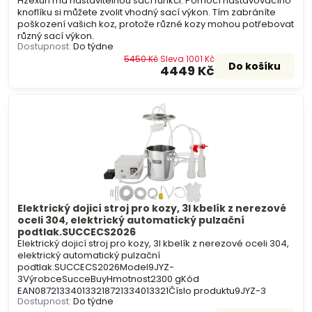
Hzexun má nastavitelnou sací funkci. Pomocí nastavovacího
knoflíku si můžete zvolit vhodný sací výkon. Tím zabráníte
poškození vašich koz, protože různé kozy mohou potřebovat
různý sací výkon.
Dostupnost:
Do týdne
5450 Kč
Sleva 1001 Kč
Do košíku
4449 Kč
Elektrický dojicí stroj pro kozy, 3l kbelík z nerezové
oceli 304, elektrický automatický pulzační
podtlak.SUCCECS2026
Elektrický dojicí stroj pro kozy, 3l kbelík z nerezové oceli 304,
elektrický automatický pulzační
podtlak.SUCCECS2026Model9JYZ-
3VýrobceSucceBuyHmotnost2300 gKód
EAN087213340133218721334013321Číslo produktu9JYZ-3
Dostupnost:
Do týdne