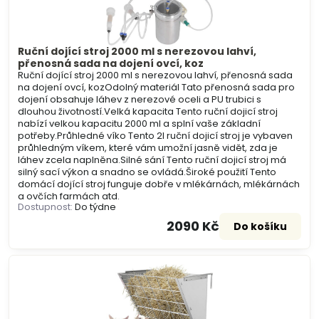
Ruční dojící stroj 2000 ml s nerezovou lahví,
přenosná sada na dojení ovcí, koz
Ruční dojící stroj 2000 ml s nerezovou lahví, přenosná sada
na dojení ovcí, kozOdolný materiál Tato přenosná sada pro
dojení obsahuje láhev z nerezové oceli a PU trubici s
dlouhou životností.Velká kapacita Tento ruční dojicí stroj
nabízí velkou kapacitu 2000 ml a splní vaše základní
potřeby.Průhledné víko Tento 2l ruční dojicí stroj je vybaven
průhledným víkem, které vám umožní jasně vidět, zda je
láhev zcela naplněna.Silné sání Tento ruční dojicí stroj má
silný sací výkon a snadno se ovládá.Široké použití Tento
domácí dojící stroj funguje dobře v mlékárnách, mlékárnách
a ovčích farmách atd.
Dostupnost:
Do týdne
2090 Kč
Do košíku