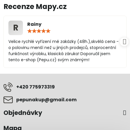
Recenze Mapy.cz
Rainy
R
Hodnocení:
5
/
Velice rychlé vyřízení mé zakázky (48h.),skvělá cena -
5
o polovinu menší než u jiných prodejců, stoprocentní
funkčnost výrobku, klasická záruka! Doporučil jsem
tento e-shop (Pepu.cz) svým známým!
+420 775973319
pepunakup​@gmail​.com
Objednávky
Mapa