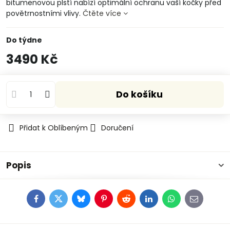
bitumenovou plstí nabízí optimální ochranu vaší kočky před
povětrnostními vlivy.
Čtěte více
Do týdne
3490 Kč
Do košíku
Přidat k Oblíbeným
Doručení
Popis
Facebook
Twitter
Bluesky
Pinterest
Reddit
LinkedIn
WhatsApp
E-
mail