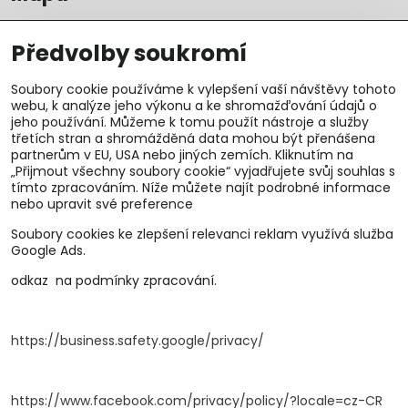
Předvolby soukromí
Soubory cookie používáme k vylepšení vaší návštěvy tohoto
webu, k analýze jeho výkonu a ke shromažďování údajů o
jeho používání. Můžeme k tomu použít nástroje a služby
třetích stran a shromážděná data mohou být přenášena
partnerům v EU, USA nebo jiných zemích. Kliknutím na
„Přijmout všechny soubory cookie“ vyjadřujete svůj souhlas s
tímto zpracováním. Níže můžete najít podrobné informace
nebo upravit své preference
Soubory cookies ke zlepšení relevanci reklam využívá služba
U&M parts s.r.o.
Google Ads.
odkaz na podmínky zpracování.
U Zastávky 150, Horní Staré Město
54102 Trutnov, ČR
IČ 25930184
DIČ CZ25930184
https://business.safety.google/privacy/
ču.2500391705/2010
ču.274268215/0300
https://www.facebook.com/privacy/policy/?locale=cz-CR