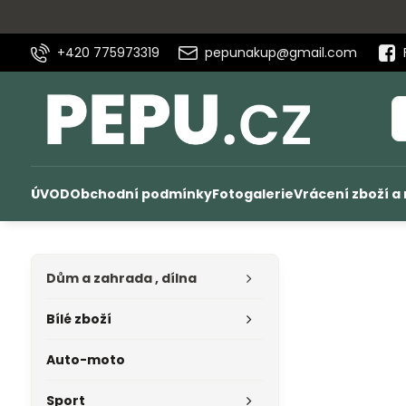
+420 775973319
pepunakup@gmail.com
ÚVOD
Obchodní podmínky
Fotogalerie
Vrácení zboží a
Dům a zahrada , dílna
Bílé zboží
Auto-moto
Sport