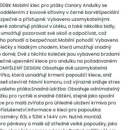
00BK Mobilní klec pro ptáky Canary Andulky se
oddělením z kovové síťoviny v černé barvěSpeciální
zpečné a přístupné: Vybaveno uzamykatelnými
teré zabraňují ptákovi v útěku, a také několika bidly,
 umožňují pozorovat své okolí a odpočívat, což
jeho pohodlí a bezpečnost.Mobilní pohodlí: Vybaveno
olečky s hladkým chodem, která umožňují snadný
 domě; Dvě z těchto koleček jsou vybavena brzdami
ečné upevnění klece pro andulku na požadovaném
OMYŠLENÝ DESIGN: Obsahuje dvě uzamykatelná
řka, která usnadňují krmení papouščí klece, aniž
eli otevírat hlavní komoru, což výrazně snižuje stres
i vašeho ptáka.Snadná údržba: Obsahuje odnímatelný
žku pro rychlé a snadné čištění, stejně jako spodní
ece pro malá zvířata pro úhledné uložení krmiva pro
říslušenství.Informace o kleci pro papouška:
rozměry: 63L x 53W x 144V cm. Nutná montáž.
ro pěnkavy a malé až středně velké papoušky, jako