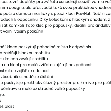
a cestovní doplňky pro zvířata usnadňují soužití vám a v
ním designu, ale přesvědčí také svou praktickou vhodnos
u péči o domácí mazlíčky s ptačí klecí PawHut. Nabízí zam
dech k odpočinku. Díky kolečkům s hladkým chodem, z nich
it kamkoli. Tato klec pro papoušky, ideální pro andulky 
ot vám i vašim ptákům!
ačí klece poskytují pohodlná místa k odpočinku
a zajišťují hladkou mobilitu
u kolech zvyšují stabilitu
 na kleci pro malá zvířata zajišťují bezpečnost
strukce zajišťuje odolnost
 zásobník usnadňuje čištění
ce poskytuje praktický úložný prostor pro krmivo pro ptá
pěnkavy a malé až středně velké papoušky
je:
á
l, plast