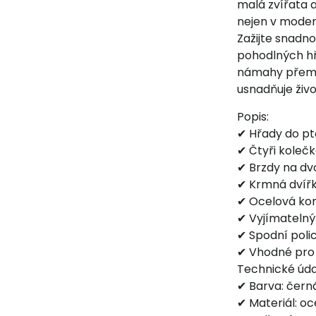
malá zvířata 
nejen v moder
Zažijte snadno
pohodlných hřa
námahy přemíst
usnadňuje živ
Popis:
✔ Hřady do pt
✔ Čtyři kolečk
✔ Brzdy na dvo
✔ Krmná dvířka
✔ Ocelová kon
✔ Vyjímatelný
✔ Spodní poli
✔ Vhodné pro 
Technické úda
✔ Barva: čern
✔ Materiál: oce