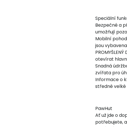
Speciální fun
Bezpečné a př
umožňují pozo
Mobilní pohod
jsou vybavena
PROMYŠLENÝ DE
otevírat hlavn
Snadná údržba:
zvířata pro úh
Informace o k
středně velké 
PawHut
Ať už jde o d
potřebujete, 