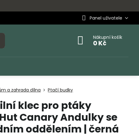
Panel uživatele
Nákupní košík
0 Kč
ům a zahrada dílna
Ptačí budky
lní klec pro ptáky
Hut Canary Andulky se
dním oddělením | černá