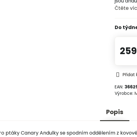
jsou andu
Čtěte ví
Do týdn
259
Přidat
EAN:
3662
Výrobce:
Popis
pro ptáky Canary Andulky se spodním oddělením z kovové