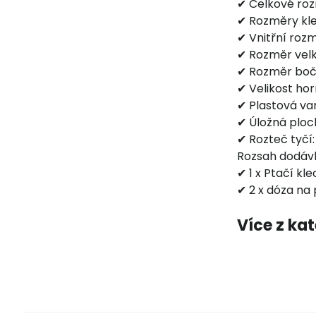
✔ Celkové roz
✔ Rozměry kle
✔ Vnitřní roz
✔ Rozměr velk
✔ Rozměr bočn
✔ Velikost ho
✔ Plastová va
✔ Úložná ploc
✔ Rozteč tyčí:
Rozsah dodáv
✔ 1 x Ptačí kle
✔ 2 x dóza na
Více z ka