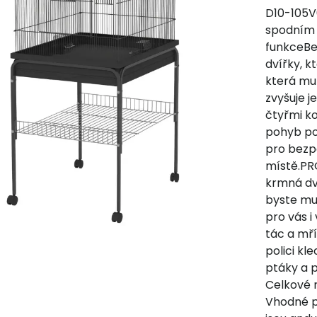
D10-105V
spodním 
funkceBe
dvířky, k
která mu
zvyšuje 
čtyřmi k
pohyb po
pro bezp
místě.PR
krmná dví
byste mus
pro vás 
tác a mří
polici kl
ptáky a p
Celkové 
Vhodné p