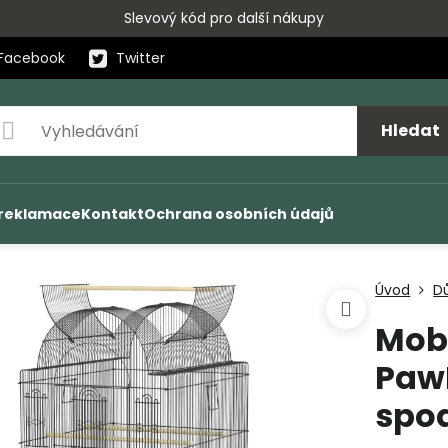
Slevový kód pro další nákupy
Facebook
Twitter
Hledat
 reklamace
Kontakt
Ochrana osobních údajů
Úvod
D
Mobi
Paw
spo