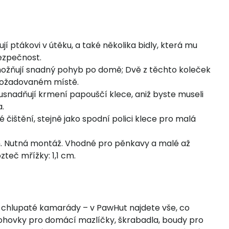
 ptákovi v útěku, a také několika bidly, která mu
bezpečnost.
možňují snadný pohyb po domě; Dvě z těchto koleček
požadovaném místě.
nadňují krmení papouščí klece, aniž byste museli
a.
ištění, stejně jako spodní polici klece pro malá
m. Nutná montáž. Vhodné pro pěnkavy a malé až
zteč mřížky: 1,1 cm.
é chlupaté kamarády – v PawHut najdete vše, co
pohovky pro domácí mazlíčky, škrabadla, boudy pro