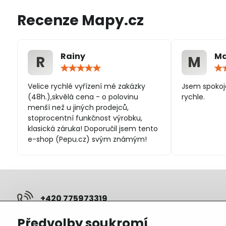
Recenze Mapy.cz
Rainy
Ma
R
M
Hodnocení:
5
/
Velice rychlé vyřízení mé zakázky
Jsem spokoj
5
(48h.),skvělá cena - o polovinu
rychle.
menší než u jiných prodejců,
stoprocentní funkčnost výrobku,
klasická záruka! Doporučil jsem tento
e-shop (Pepu.cz) svým známým!
+420 775973319
Předvolby soukromí
pepunakup​@gmail​.com