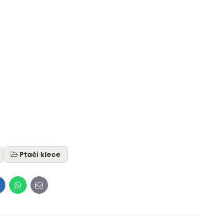
Ptačí klece
inkedIn
WhatsApp
E-
mail