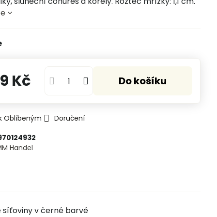
lky, sluneční conures a korely. Rozteč mřížky: 1,1 cm.
ce
e
9 Kč
Do košíku
 k Oblíbeným
Doručení
970124932
MM Handel
 síťoviny v černé barvě