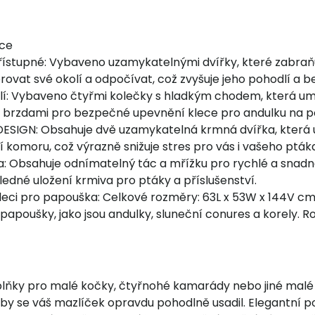
kce
ístupné: Vybaveno uzamykatelnými dvířky, které zabraňují
rovat své okolí a odpočívat, což zvyšuje jeho pohodlí a 
lí: Vybaveno čtyřmi kolečky s hladkým chodem, která u
 brzdami pro bezpečné upevnění klece pro andulku na 
SIGN: Obsahuje dvě uzamykatelná krmná dvířka, která us
í komoru, což výrazně snižuje stres pro vás i vašeho pták
 Obsahuje odnímatelný tác a mřížku pro rychlé a snadné č
ledné uložení krmiva pro ptáky a příslušenství.
leci pro papouška: Celkové rozměry: 63L x 53W x 144V c
papoušky, jako jsou andulky, sluneční conures a korely. Ro
oplňky pro malé kočky, čtyřnohé kamarády nebo jiné mal
aby se váš mazlíček opravdu pohodlně usadil. Elegantní 