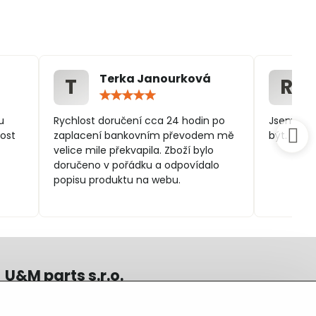
Terka Janourková
T
R
ocení:
Hodnocení:
5
/
u
Rychlost doručení cca 24 hodin po
Jsem spo
5
ost
zaplacení bankovním převodem mě
být.
velice mile překvapila. Zboží bylo
doručeno v pořádku a odpovídalo
popisu produktu na webu.
U&M parts s.r.o.
U Zastávky 150, Horní Staré Město