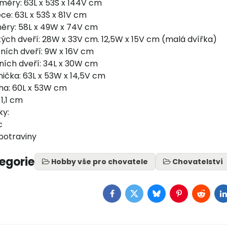
měry: 63L x 53Š x 144V cm
ce: 63L x 53Š x 81V cm
měry: 58L x 49W x 74V cm
ých dveří: 28W x 33V cm. 12,5W x 15V cm (malá dvířka)
ích dveří: 9W x 16V cm
rních dveří: 34L x 30W cm
nička: 63L x 53W x 14,5V cm
ha: 60L x 53W cm
 1,1 cm
ky:
c
 potraviny
tegorie
Hobby vše pro chovatele
Chovatelství
Facebook
Twitter
Bluesky
Pinterest
Reddit
L