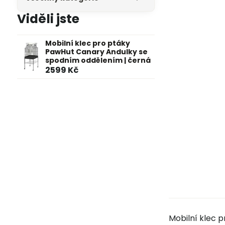
Viděli jste
Mobilní klec pro ptáky
PawHut Canary Andulky se
spodním oddělením | černá
2599 Kč
Mobilní klec 