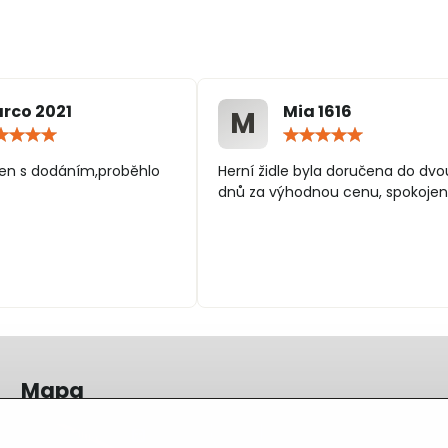
rco 2021
Mia 1616
M
Hodnocení:
Hodn
5
5
/
/
en s dodáním,proběhlo
Herní židle byla doručena do dvo
5
5
dnů za výhodnou cenu, spokojen
Mapa