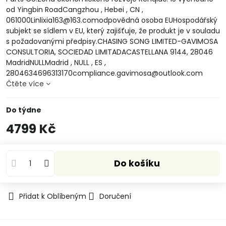
od Yingbin RoadCangzhou , Hebei , CN ,
061000Linlixia163@163.comodpovědná osoba EUHospodářský
subjekt se sídlem v EU, který zajišťuje, že produkt je v souladu
s požadovanými předpisy.CHASING SONG LIMITED-GAVIMOSA
CONSULTORIA, SOCIEDAD LIMITADACASTELLANA 9144, 28046
MadridNULLMadrid , NULL , ES ,
2804634696313170compliance.gavimosa@outlook.com
Čtěte více
Do týdne
4799 Kč
Do košíku
Přidat k Oblíbeným
Doručení