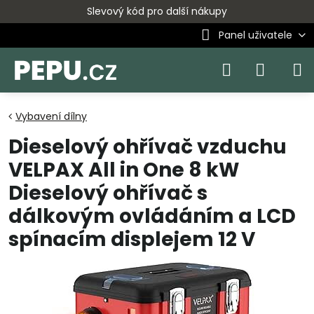
Slevový kód pro další nákupy
Panel uživatele
Vybavení dílny
Dieselový ohřívač vzduchu
VELPAX All in One 8 kW
Dieselový ohřívač s
dálkovým ovládáním a LCD
spínacím displejem 12 V