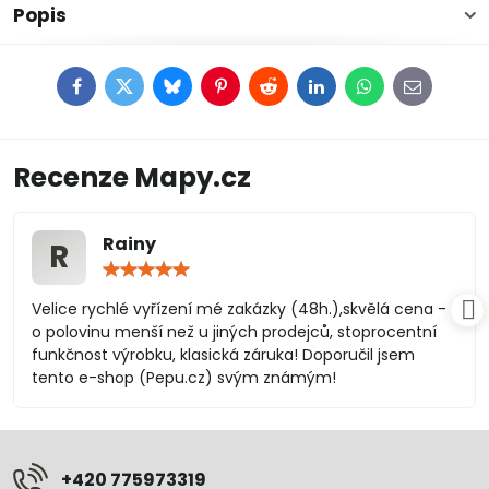
Popis
Facebook
Twitter
Bluesky
Pinterest
Reddit
LinkedIn
WhatsApp
E-
mail
Recenze Mapy.cz
Rainy
R
Hodnocení:
5
/
Velice rychlé vyřízení mé zakázky (48h.),skvělá cena -
5
o polovinu menší než u jiných prodejců, stoprocentní
funkčnost výrobku, klasická záruka! Doporučil jsem
tento e-shop (Pepu.cz) svým známým!
+420 775973319