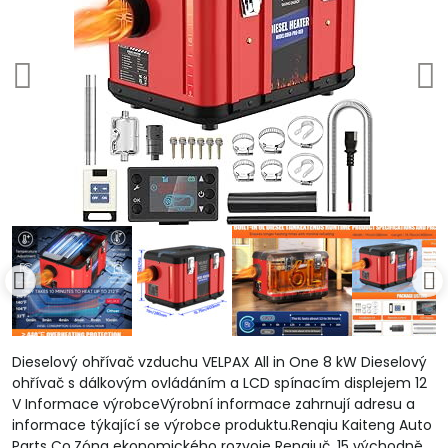
Dieselový ohřívač vzduchu VELPAX All in One 8 kW Dieselový
ohřívač s dálkovým ovládáním a LCD spínacím displejem 12
V Informace výrobceVýrobní informace zahrnují adresu a
informace týkající se výrobce produktu.Renqiu Kaiteng Auto
Parts Co.Zóna ekonomického rozvoje Renqiuč. 15 východně