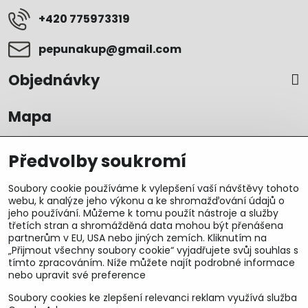
+420 775973319
pepunakup​@gmail​.com
Objednávky
Mapa
Předvolby soukromí
Soubory cookie používáme k vylepšení vaší návštěvy tohoto
webu, k analýze jeho výkonu a ke shromažďování údajů o
jeho používání. Můžeme k tomu použít nástroje a služby
třetích stran a shromážděná data mohou být přenášena
partnerům v EU, USA nebo jiných zemích. Kliknutím na
„Přijmout všechny soubory cookie“ vyjadřujete svůj souhlas s
tímto zpracováním. Níže můžete najít podrobné informace
nebo upravit své preference
Soubory cookies ke zlepšení relevanci reklam využívá služba
U&M parts s.r.o.