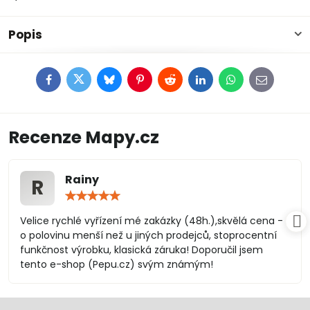
Popis
Facebook
Twitter
Bluesky
Pinterest
Reddit
LinkedIn
WhatsApp
E-
mail
Recenze Mapy.cz
Rainy
R
Hodnocení:
5
/
Velice rychlé vyřízení mé zakázky (48h.),skvělá cena -
5
o polovinu menší než u jiných prodejců, stoprocentní
funkčnost výrobku, klasická záruka! Doporučil jsem
tento e-shop (Pepu.cz) svým známým!