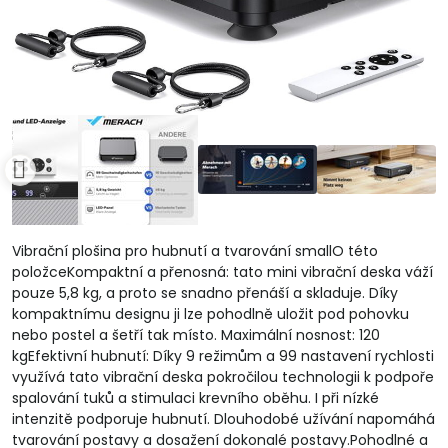
Vibrační plošina pro hubnutí a tvarování smallO této
položceKompaktní a přenosná: tato mini vibrační deska váží
pouze 5,8 kg, a proto se snadno přenáší a skladuje. Díky
kompaktnímu designu ji lze pohodlně uložit pod pohovku
nebo postel a šetří tak místo. Maximální nosnost: 120
kgEfektivní hubnutí: Díky 9 režimům a 99 nastavení rychlosti
využívá tato vibrační deska pokročilou technologii k podpoře
spalování tuků a stimulaci krevního oběhu. I při nízké
intenzitě podporuje hubnutí. Dlouhodobé užívání napomáhá
tvarování postavy a dosažení dokonalé postavy.Pohodlné a