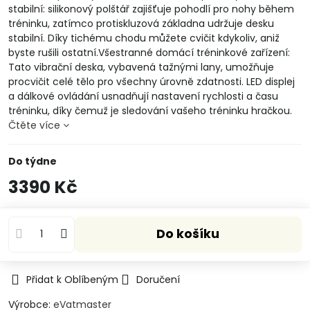
stabilní: silikonový polštář zajišťuje pohodlí pro nohy během
tréninku, zatímco protiskluzová základna udržuje desku
stabilní. Díky tichému chodu můžete cvičit kdykoliv, aniž
byste rušili ostatní.Všestranné domácí tréninkové zařízení:
Tato vibrační deska, vybavená tažnými lany, umožňuje
procvičit celé tělo pro všechny úrovně zdatnosti. LED displej
a dálkové ovládání usnadňují nastavení rychlosti a času
tréninku, díky čemuž je sledování vašeho tréninku hračkou.
Čtěte více
Do týdne
3390 Kč
Do košíku
Přidat k Oblíbeným
Doručení
Výrobce:
eVatmaster